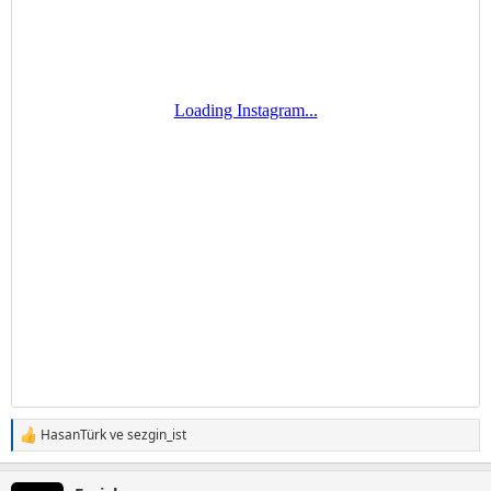
HasanTürk
ve
sezgin_ist
T
e
p