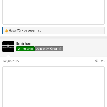
HasanTürk
ve
sezgin_ist
T
e
p
Emirhan
k
i
WT Kullanıcı
Ayın En İyi Üyesi '🥇'
l
e
r
14 Şub 2025
#3
: