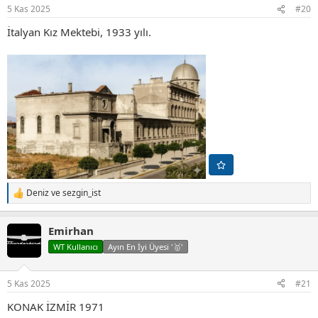
r
5 Kas 2025
#20
:
İtalyan Kız Mektebi, 1933 yılı.
Deniz
ve
sezgin_ist
T
e
p
Emirhan
k
i
WT Kullanıcı
Ayın En İyi Üyesi '🥇'
l
e
r
5 Kas 2025
#21
:
KONAK İZMİR 1971