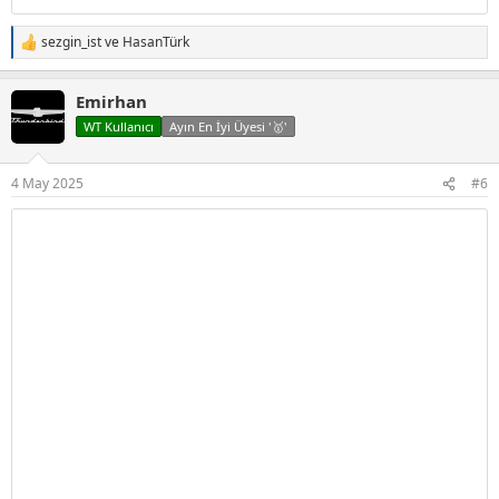
sezgin_ist
ve
HasanTürk
T
e
p
Emirhan
k
i
WT Kullanıcı
Ayın En İyi Üyesi '🥇'
l
e
r
4 May 2025
#6
: