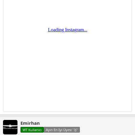
Emirhan
WT Kullanıcı
Ayın En İyi Üyesi '🥇'