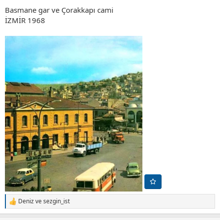
Basmane gar ve Çorakkapı cami
İZMİR 1968
Deniz
ve
sezgin_ist
T
e
p