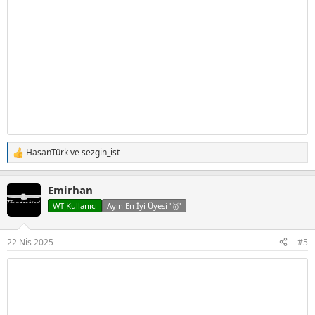
HasanTürk
ve
sezgin_ist
T
e
p
Emirhan
k
i
WT Kullanıcı
Ayın En İyi Üyesi '🥇'
l
e
r
22 Nis 2025
#5
: