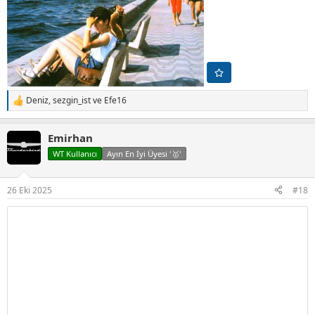
Deniz
,
sezgin_ist
ve
Efe16
T
e
p
Emirhan
k
i
WT Kullanıcı
Ayın En İyi Üyesi '🥇'
l
e
r
26 Eki 2025
#18
: