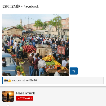
ESKİ İZMİR - Facebook
sezgin_ist
ve
Efe16
T
e
p
HasanTürk
k
i
WT Yönetici
l
e