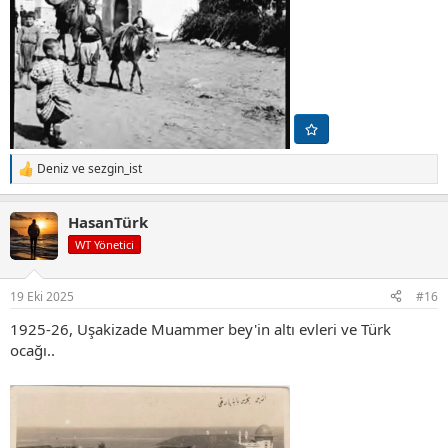
Deniz
ve
sezgin_ist
T
e
p
HasanTürk
k
i
WT Yönetici
l
e
r
19 Eki 2025
#16
:
1925-26, Uşakizade Muammer bey'in altı evleri ve Türk
ocağı..