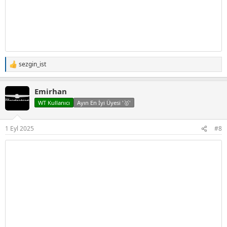
sezgin_ist
T
e
p
Emirhan
k
i
WT Kullanıcı
Ayın En İyi Üyesi '🥇'
l
e
r
1 Eyl 2025
#8
: