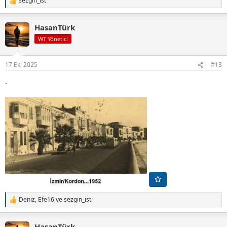
sezgin_ist
T
e
p
HasanTürk
k
i
WT Yönetici
l
e
r
17 Eki 2025
#13
:
.
Deniz
,
Efe16
ve
sezgin_ist
T
e
p
HasanTürk
k