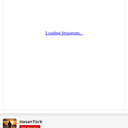
HasanTürk
WT Yönetici