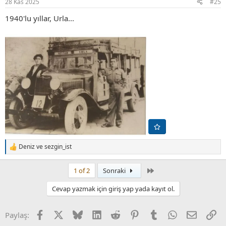
28 Kas 2025
#25
:
1940'lu yıllar, Urla...
Deniz
ve
sezgin_ist
T
e
p
Son
1 of 2
Sonraki
k
i
Cevap yazmak için giriş yap yada kayıt ol.
l
e
r
Facebook
X (Twitter)
Bluesky
LinkedIn
Reddit
Pinterest
Tumblr
WhatsApp
E-posta
Li
Paylaş:
: