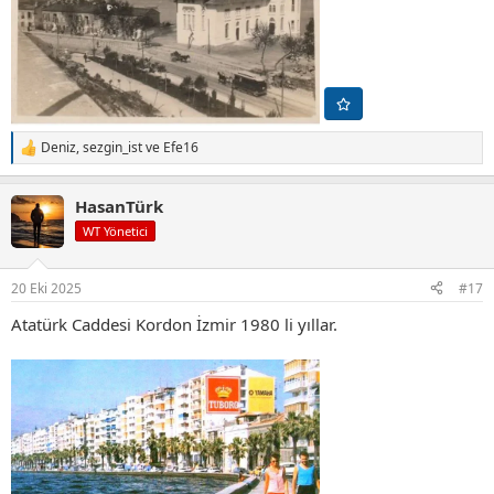
Deniz
,
sezgin_ist
ve
Efe16
T
e
p
HasanTürk
k
i
WT Yönetici
l
e
r
20 Eki 2025
#17
:
Atatürk Caddesi Kordon İzmir 1980 li yıllar.