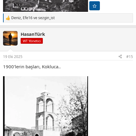
Deniz
,
Efe16
ve
sezgin_ist
T
e
p
HasanTürk
k
i
WT Yönetici
l
e
r
19 Eki 2025
#15
:
1900'lerin başları, Kokluca..