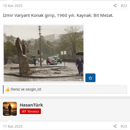
r
10 Kas 2025
#22
:
İzmir Varyant Konak girişi, 1960 yılı. Kaynak: Bit Mezat.
Deniz
ve
sezgin_ist
T
e
p
HasanTürk
k
i
WT Yönetici
l
e
r
11 Kas 2025
#23
: