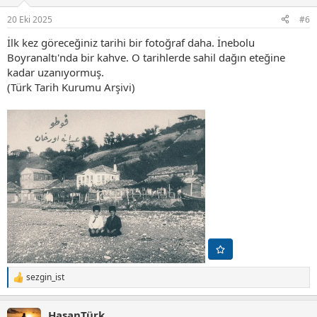
e
r
20 Eki 2025
#6
:
İlk kez göreceğiniz tarihi bir fotoğraf daha. İnebolu
Boyranaltı'nda bir kahve. O tarihlerde sahil dağın eteğine
kadar uzanıyormuş.
(Türk Tarih Kurumu Arşivi)
sezgin_ist
T
e
p
HasanTürk
k