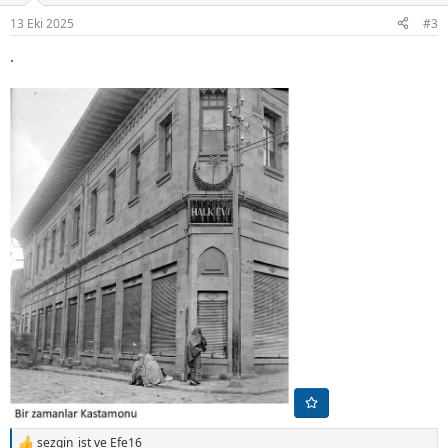
r
13 Eki 2025
#3
:
.
sezgin_ist
ve
Efe16