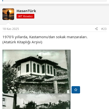
e
p
HasanTürk
k
i
WT Yönetici
l
e
r
18 Kas 2025
#23
:
1970'li yıllarda, Kastamonu'dan sokak manzaraları.
(Atatürk Kitaplığı Arşivi)