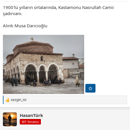
1900'lü yılların ortalarında, Kastamonu Nasrullah Camii
şadırvanı.
Alıntı Musa Darıcıoğlu
sezgin_ist
T
e
p
HasanTürk
k
i
WT Yönetici
l
e