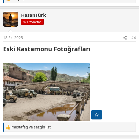
T
e
p
HasanTürk
k
i
WT Yönetici
l
e
r
18 Eki 2025
#4
:
Eski Kastamonu Fotoğrafları​
mustafag
ve
sezgin_ist
T
e
p