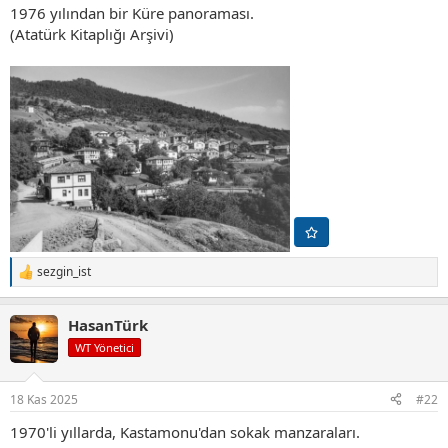
1976 yılından bir Küre panoraması.
(Atatürk Kitaplığı Arşivi)
sezgin_ist
T
e
p
HasanTürk
k
i
WT Yönetici
l
e
r
18 Kas 2025
#22
:
1970'li yıllarda, Kastamonu'dan sokak manzaraları.