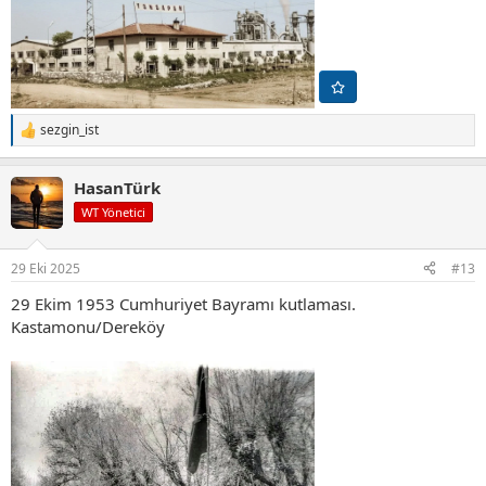
sezgin_ist
T
e
p
HasanTürk
k
i
WT Yönetici
l
e
r
29 Eki 2025
#13
:
29 Ekim 1953 Cumhuriyet Bayramı kutlaması.
Kastamonu/Dereköy