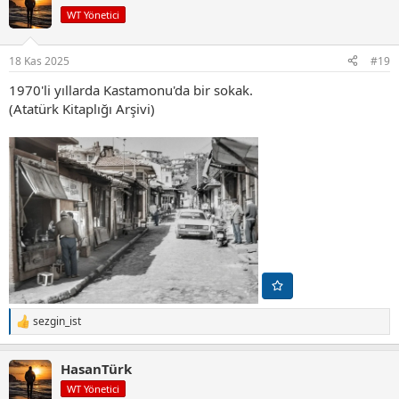
i
WT Yönetici
l
e
r
18 Kas 2025
#19
:
1970'li yıllarda Kastamonu'da bir sokak.
(Atatürk Kitaplığı Arşivi)
sezgin_ist
T
e
p
HasanTürk
k
i
WT Yönetici
l