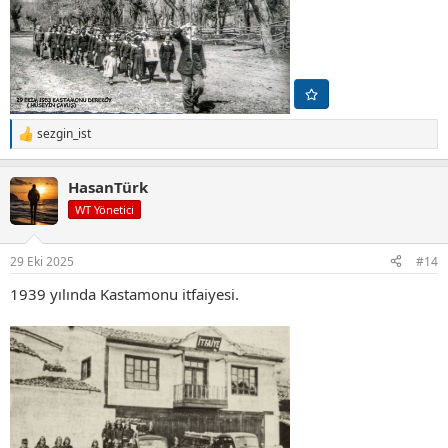
sezgin_ist
T
e
p
HasanTürk
k
i
WT Yönetici
l
e
r
29 Eki 2025
#14
:
1939 yılında Kastamonu itfaiyesi.