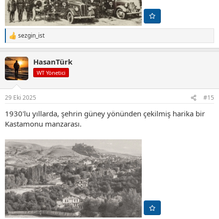
sezgin_ist
T
e
p
HasanTürk
k
i
WT Yönetici
l
e
r
29 Eki 2025
#15
:
1930'lu yıllarda, şehrin güney yönünden çekilmiş harika bir
Kastamonu manzarası.