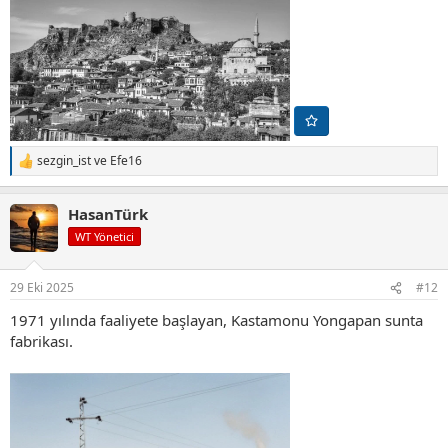
sezgin_ist
ve
Efe16
T
e
p
HasanTürk
k
i
WT Yönetici
l
e
r
29 Eki 2025
#12
:
1971 yılında faaliyete başlayan, Kastamonu Yongapan sunta
fabrikası.