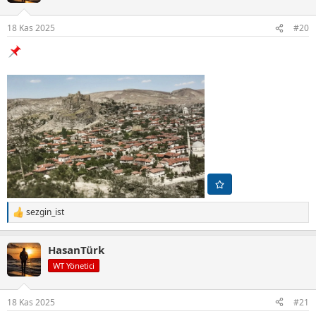
e
r
18 Kas 2025
#20
:
sezgin_ist
T
e
p
HasanTürk
k
i
WT Yönetici
l
e
r
18 Kas 2025
#21
: