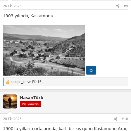
r
26 Eki 2025
#9
:
1903 yılında, Kastamonu
sezgin_ist
ve
Efe16
T
e
p
HasanTürk
k
i
WT Yönetici
l
e
r
28 Eki 2025
#10
:
1900'lü yılların ortalarında, karlı bir kış günü Kastamonu Araç