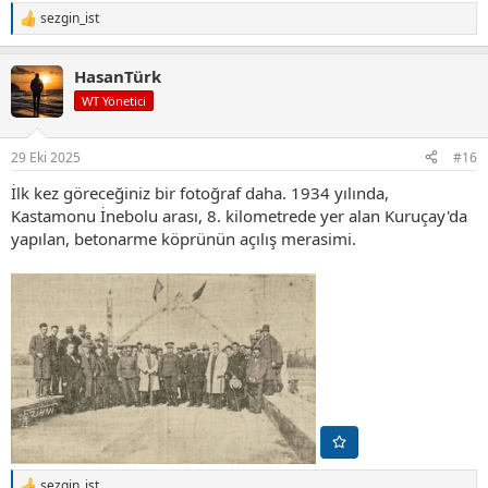
sezgin_ist
T
e
p
HasanTürk
k
i
WT Yönetici
l
e
r
29 Eki 2025
#16
:
İlk kez göreceğiniz bir fotoğraf daha. 1934 yılında,
Kastamonu İnebolu arası, 8. kilometrede yer alan Kuruçay'da
yapılan, betonarme köprünün açılış merasimi.
sezgin_ist