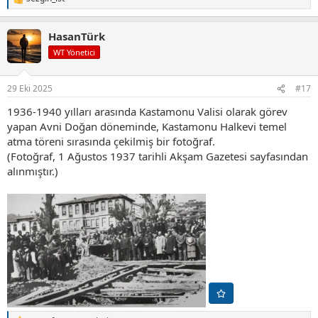
T
e
p
HasanTürk
k
i
WT Yönetici
l
e
r
29 Eki 2025
#17
:
1936-1940 yılları arasında Kastamonu Valisi olarak görev
yapan Avni Doğan döneminde, Kastamonu Halkevi temel
atma töreni sırasında çekilmiş bir fotoğraf.
(Fotoğraf, 1 Ağustos 1937 tarihli Akşam Gazetesi sayfasından
alınmıştır.)