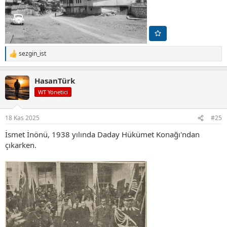
sezgin_ist
T
e
p
HasanTürk
k
i
WT Yönetici
l
e
r
18 Kas 2025
#25
:
İsmet İnönü, 1938 yılında Daday Hükümet Konağı'ndan
çıkarken.