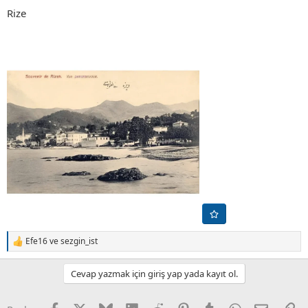
Rize
Efe16
ve
sezgin_ist
T
e
p
Cevap yazmak için giriş yap yada kayıt ol.
k
i
l