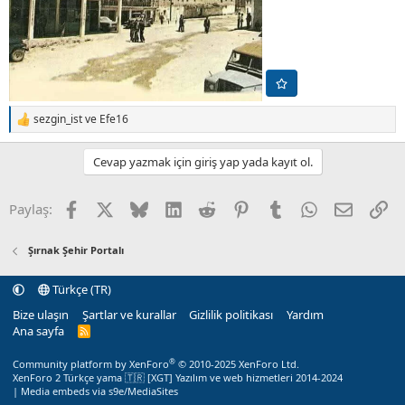
sezgin_ist
ve
Efe16
T
e
p
Cevap yazmak için giriş yap yada kayıt ol.
k
i
l
Facebook
X (Twitter)
Bluesky
LinkedIn
Reddit
Pinterest
Tumblr
WhatsApp
E-posta
Li
Paylaş:
e
r
:
Şırnak Şehir Portalı
Türkçe (TR)
Bize ulaşın
Şartlar ve kurallar
Gizlilik politikası
Yardım
Ana sayfa
R
S
S
®
Community platform by XenForo
© 2010-2025 XenForo Ltd.
XenForo 2 Türkçe yama 🇹🇷 [XGT] Yazılım ve web hizmetleri 2014-2024
|
Media embeds via s9e/MediaSites