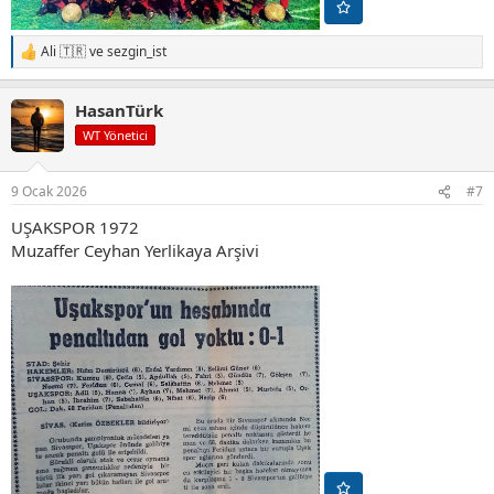
Ali 🇹🇷
ve
sezgin_ist
T
e
p
HasanTürk
k
i
WT Yönetici
l
e
r
9 Ocak 2026
#7
:
UŞAKSPOR 1972
Muzaffer Ceyhan Yerlikaya Arşivi