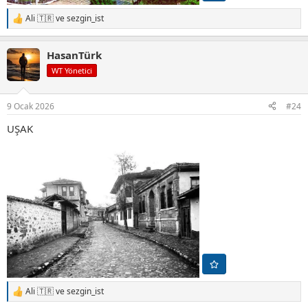
Ali 🇹🇷
ve
sezgin_ist
T
e
p
HasanTürk
k
i
WT Yönetici
l
e
r
9 Ocak 2026
#24
:
UŞAK
Ali 🇹🇷
ve
sezgin_ist
T
e