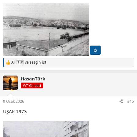
Ali 🇹🇷
ve
sezgin_ist
T
e
p
HasanTürk
k
i
WT Yönetici
l
e
r
9 Ocak 2026
#15
:
UŞAK 1973