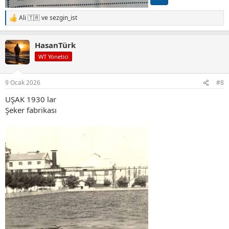
Ali 🇹🇷
ve
sezgin_ist
T
e
p
HasanTürk
k
i
WT Yönetici
l
e
r
9 Ocak 2026
#8
:
UŞAK 1930 lar
Şeker fabrikası