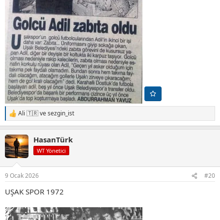
Ali 🇹🇷
ve
sezgin_ist
T
e
p
HasanTürk
k
i
WT Yönetici
l
e
r
9 Ocak 2026
#20
:
UŞAK SPOR 1972