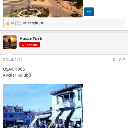
Ali 🇹🇷
ve
sezgin_ist
T
e
p
HasanTürk
k
i
WT Yönetici
l
e
r
9 Ocak 2026
#17
:
UŞAK 1965
Avcılar kulubü