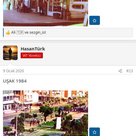
Ali 🇹🇷
ve
sezgin_ist
T
e
p
HasanTürk
k
i
WT Yönetici
l
e
r
9 Ocak 2026
#23
:
UŞAK 1984