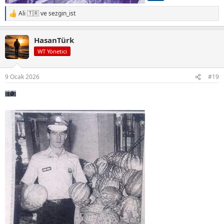
Ali 🇹🇷
ve
sezgin_ist
T
e
p
HasanTürk
k
i
WT Yönetici
l
e
r
9 Ocak 2026
#19
: