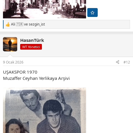
Ali 🇹🇷
ve
sezgin_ist
T
e
p
HasanTürk
k
i
WT Yönetici
l
e
r
9 Ocak 2026
#12
:
UŞAKSPOR 1970
Muzaffer Ceyhan Yerlikaya Arşivi