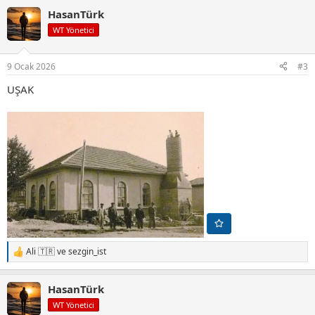
p
HasanTürk
k
i
WT Yönetici
l
e
r
9 Ocak 2026
#3
:
UŞAK
Ali 🇹🇷
ve
sezgin_ist
T
e
p
HasanTürk
k
i
WT Yönetici
l