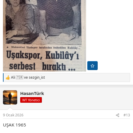
Ali 🇹🇷
ve
sezgin_ist
T
e
p
HasanTürk
k
i
WT Yönetici
l
e
r
9 Ocak 2026
#13
:
UŞAK 1965