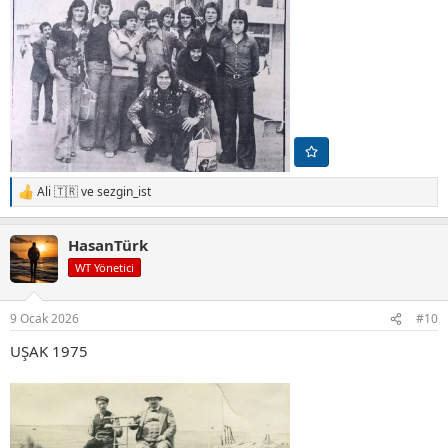
Ali 🇹🇷
ve
sezgin_ist
T
e
p
HasanTürk
k
i
WT Yönetici
l
e
r
9 Ocak 2026
#10
:
UŞAK 1975