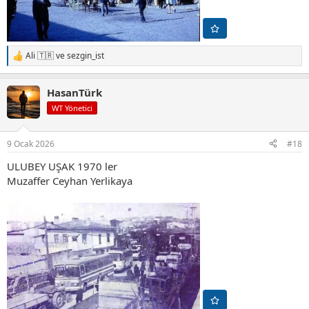
Ali 🇹🇷
ve
sezgin_ist
T
e
p
HasanTürk
k
i
WT Yönetici
l
e
r
9 Ocak 2026
#18
:
ULUBEY UŞAK 1970 ler
Muzaffer Ceyhan Yerlikaya