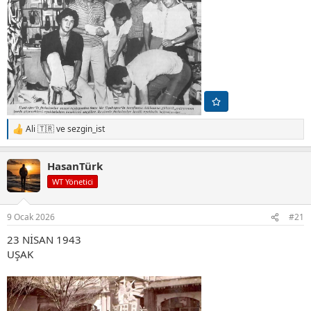
Ali 🇹🇷
ve
sezgin_ist
T
e
p
HasanTürk
k
i
WT Yönetici
l
e
r
9 Ocak 2026
#21
:
23 NİSAN 1943
UŞAK