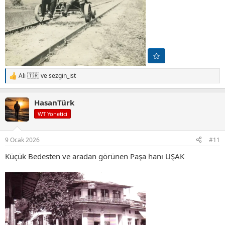
Ali 🇹🇷
ve
sezgin_ist
T
e
p
HasanTürk
k
i
WT Yönetici
l
e
r
9 Ocak 2026
#11
:
Küçük Bedesten ve aradan görünen Paşa hanı UŞAK