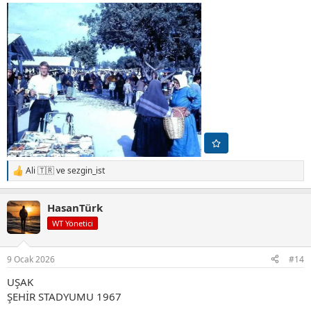
Ali 🇹🇷
ve
sezgin_ist
T
e
p
HasanTürk
k
i
WT Yönetici
l
e
r
9 Ocak 2026
#14
:
UŞAK
ŞEHİR STADYUMU 1967