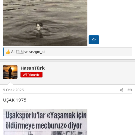
Ali 🇹🇷
ve
sezgin_ist
T
e
p
HasanTürk
k
i
WT Yönetici
l
e
r
9 Ocak 2026
#9
:
UŞAK 1975