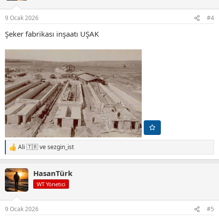
e
r
9 Ocak 2026
#4
:
Şeker fabrikası inşaatı UŞAK
Ali 🇹🇷
ve
sezgin_ist
T
e
p
HasanTürk
k
i
WT Yönetici
l
e
r
9 Ocak 2026
#5
: