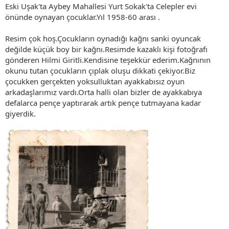
Eski Uşak'ta Aybey Mahallesi Yurt Sokak'ta Celepler evi
önünde oynayan çocuklar.Yıl 1958-60 arası .
Resim çok hoş.Çocukların oynadığı kağnı sanki oyuncak
değilde küçük boy bir kağnı.Resimde kazaklı kişi fotoğrafı
gönderen Hilmi Giritli.Kendisine teşekkür ederim.Kağnının
okunu tutan çocukların çıplak oluşu dikkati çekiyor.Biz
çocukken gerçekten yoksulluktan ayakkabısız oyun
arkadaşlarımız vardı.Orta halli olan bizler de ayakkabıya
defalarca pençe yaptırarak artık pençe tutmayana kadar
giyerdik.