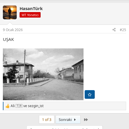
p
HasanTürk
k
i
WT Yönetici
l
e
r
9 Ocak 2026
#25
:
UŞAK
Ali 🇹🇷
ve
sezgin_ist
T
e
p
Son
1 of 3
Sonraki
k
i