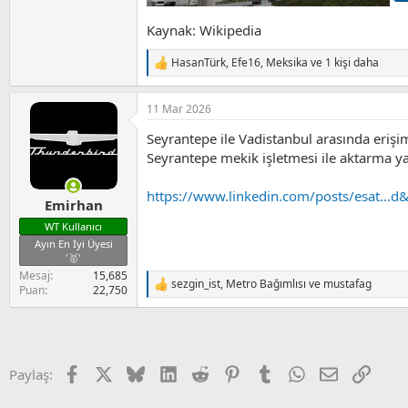
Kaynak: Wikipedia
HasanTürk
,
Efe16
,
Meksika
ve 1 kişi daha
T
e
p
11 Mar 2026
k
i
Seyrantepe ile Vadistanbul arasında eriş
l
e
Seyrantepe mekik işletmesi ile aktarma y
r
:
https://www.linkedin.com/posts/esat
Emirhan
WT Kullanıcı
Ayın En İyi Üyesi
'🥇'
Mesaj
15,685
sezgin_ist
,
Metro Bağımlısı
ve
mustafag
T
Puan
22,750
e
p
k
i
l
Facebook
X (Twitter)
Bluesky
LinkedIn
Reddit
Pinterest
Tumblr
WhatsApp
E-posta
Link
Paylaş:
e
r
: