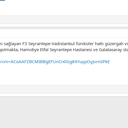
imi sağlayan F3 Seyrantepe-Vadistanbul füniküler hattı güzergah 
apılmakta, Hamidiye Etfal Seyrantepe Hastanesi ve Galatasaray s
...d&rcm=ACoAAFZBCMIBBgEFUnCn0Gg84YuypOyJvrnSPkE