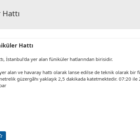
 Hattı
iküler Hattı
, İstanbul'da yer alan füniküler hatlarından birisidir.
r alan ve havaray hattı olarak lanse edilse de teknik olarak bir f
trelik güzergâhı yaklaşık 2,5 dakikada katetmektedir. 07:20 ile 23
par