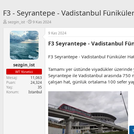
F3 - Seyrantepe - Vadistanbul Füniküler
K
B
sezgin_ist
9 Kas 2024
o
a
n
ş
9 Kas 2024
u
l
F3 Seyrantepe - Vadistanbul Fün
y
a
u
n
B
g
F3 Seyrantepe - Vadistanbul Füniküler Hattı
a
ı
sezgin_ist
ş
ç
Tamamı yer üstünde viyadükler üzerinde ye
l
t
WT Yönetici
Seyrantepe ile Vadistanbul arasında 750 me
a
a
Mesaj
11,063
t
r
çalışan hat, günlük ortalama 100 sefer ya
Puan
24,324
a
i
Yaş
35
n
h
Konum
İstanbul
i