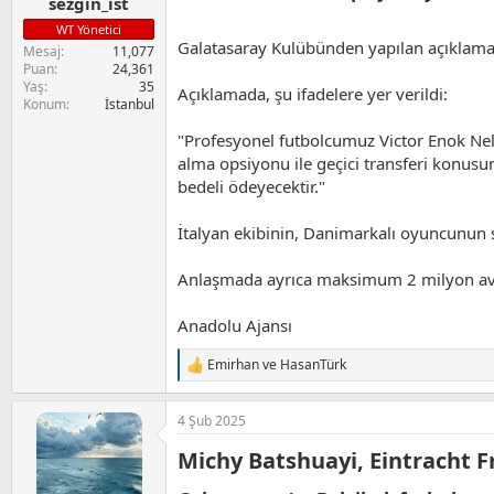
sezgin_ist
WT Yönetici
Galatasaray Kulübünden yapılan açıklamad
Mesaj
11,077
Puan
24,361
Yaş
35
Açıklamada, şu ifadelere yer verildi:
Konum
İstanbul
"Profesyonel futbolcumuz Victor Enok N
alma opsiyonu ile geçici transferi konus
bedeli ödeyecektir."
İtalyan ekibinin, Danimarkalı oyuncunun 
Anlaşmada ayrıca maksimum 2 milyon avro 
Anadolu Ajansı
Emirhan
ve
HasanTürk
T
e
p
4 Şub 2025
k
i
Michy Batshuayi, Eintracht Fr
l
e