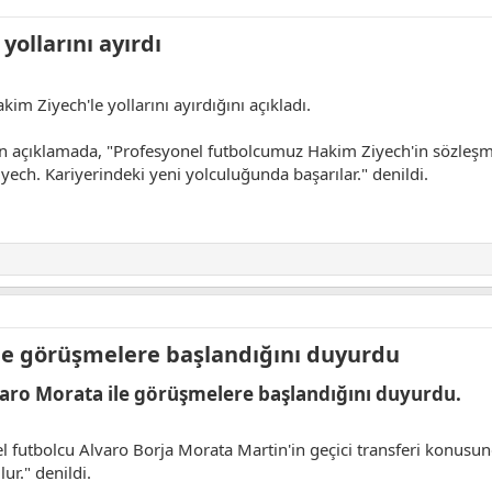
ollarını ayırdı​
kim Ziyech'le yollarını ayırdığını açıkladı.
çıklamada, "Profesyonel futbolcumuz Hakim Ziyech'in sözleşmesi k
yech. Kariyerindeki yeni yolculuğunda başarılar." denildi.
le görüşmelere başlandığını duyurdu​
varo Morata ile görüşmelere başlandığını duyurdu.​
l futbolcu Alvaro Borja Morata Martin'in geçici transferi konusu
r." denildi.