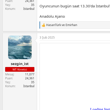
Puan
24,361
Yaş
35
Oyuncunun bugün saat 13.30'da İstanbul'
Konum
İstanbul
Anadolu Ajansı
HasanTürk
ve
Emirhan
T
e
p
3 Şub 2025
k
i
l
e
r
:
sezgin_ist
WT Yönetici
Mesaj
11,077
Puan
24,361
Yaş
35
Konum
İstanbul