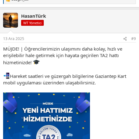
T
e
p
HasanTürk
k
i
WT Yönetici
l
e
r
13 Ara 2025
#9
:
MÜJDE! | Öğrencilerimizin ulaşımını daha kolay, hızlı ve
erişilebilir hale getirmek için hayata geçirilen TA2 hattı
hizmetinizde!
Hareket saatleri ve güzergah bilgilerine Gaziantep Kart
mobil uygulaması üzerinden ulaşabilirsiniz.