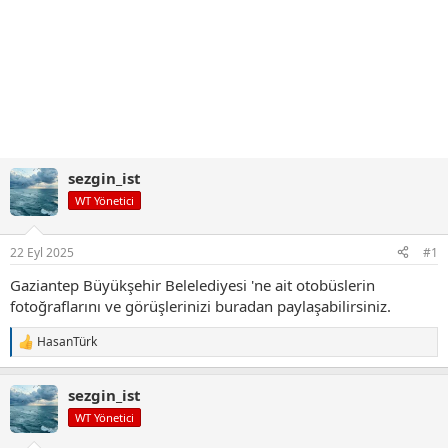
sezgin_ist
WT Yönetici
22 Eyl 2025
#1
Gaziantep Büyükşehir Belelediyesi 'ne ait otobüslerin
fotoğraflarını ve görüşlerinizi buradan paylaşabilirsiniz.
HasanTürk
T
e
p
sezgin_ist
k
i
WT Yönetici
l
e