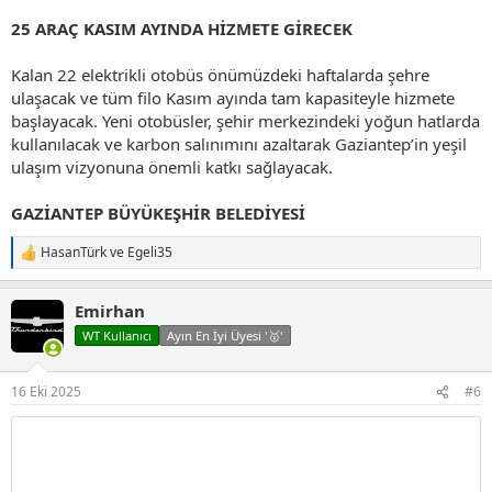
25 ARAÇ KASIM AYINDA HİZMETE GİRECEK
Kalan 22 elektrikli otobüs önümüzdeki haftalarda şehre
ulaşacak ve tüm filo Kasım ayında tam kapasiteyle hizmete
başlayacak. Yeni otobüsler, şehir merkezindeki yoğun hatlarda
kullanılacak ve karbon salınımını azaltarak Gaziantep’in yeşil
ulaşım vizyonuna önemli katkı sağlayacak.
GAZİANTEP BÜYÜKEŞHİR BELEDİYESİ
HasanTürk
ve
Egeli35
T
e
p
Emirhan
k
i
WT Kullanıcı
Ayın En İyi Üyesi '🥇'
l
e
r
16 Eki 2025
#6
: