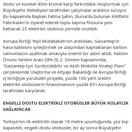
dostu ve küresel iklim krizine karşı farkındalık oluşturmak için
Büyükşehir Belediyesi tarafından çalışmalar aralıksız sürüyor.
Bu kapsamda Başkan Fatma Şahin, Bursa’da bulunan KARSAN
Fabrikaları’nı ziyaret ederek toplu taşıma filosuna yeni
katılacak 25 elektrikli otobüsü yerinde inceledi.
Avrupa Birliği Yeşil Mutabakatı’nın ardından, Gaziantep’in
hava kalitesini iyileştirmek ve ulaşımdan kaynaklanan karbon
salınımlarını azaltmak amacıyla önemli bir adım atıldı. Katılım
Öncesi Yardım Aracı (IPA II) 2. Dönem kapsamında,
“Gaziantep İçin Sürdürülebilir ve Akıllı Mobilite Strateji Planı”
çerçevesinde Ulaştırma ve Altyapı Bakanlığı ile Avrupa Birliği
iş birliğiyle yürütülen projede, yüzde 100 yerli üretim
elektrikli otobüslerin finansmanının yüzde 85’i Avrupa Birliği
tarafından karşılandı.
ENGELLİ DOSTU ELEKTRİKLİ OTOBÜSLER BÜYÜK KOLAYLIK
SAĞLAYACAK
Türkiye’nin ilk elektrikli olarak 18 metre uzunluğunda, yüz kişi
kapasiteli, engelli dostu otobüsler, bir ay sonra Büyükşehir