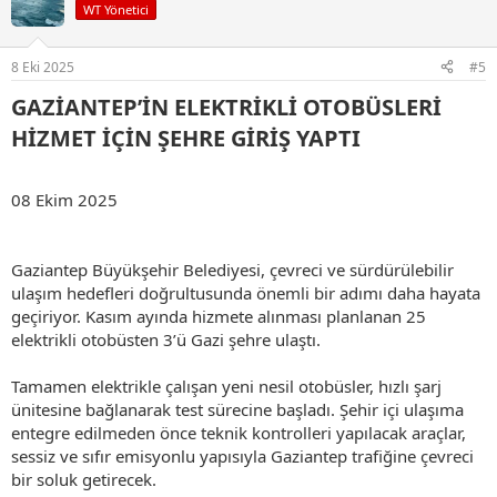
i
WT Yönetici
l
e
r
8 Eki 2025
#5
:
GAZİANTEP’İN ELEKTRİKLİ OTOBÜSLERİ
HİZMET İÇİN ŞEHRE GİRİŞ YAPTI​
08 Ekim 2025
Gaziantep Büyükşehir Belediyesi, çevreci ve sürdürülebilir
ulaşım hedefleri doğrultusunda önemli bir adımı daha hayata
geçiriyor. Kasım ayında hizmete alınması planlanan 25
elektrikli otobüsten 3’ü Gazi şehre ulaştı.
Tamamen elektrikle çalışan yeni nesil otobüsler, hızlı şarj
ünitesine bağlanarak test sürecine başladı. Şehir içi ulaşıma
entegre edilmeden önce teknik kontrolleri yapılacak araçlar,
sessiz ve sıfır emisyonlu yapısıyla Gaziantep trafiğine çevreci
bir soluk getirecek.