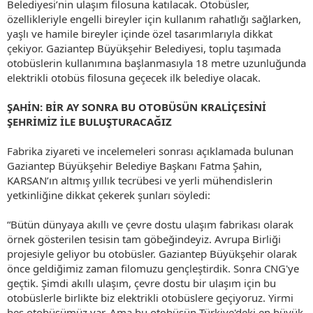
Belediyesi’nin ulaşım filosuna katılacak. Otobüsler,
özellikleriyle engelli bireyler için kullanım rahatlığı sağlarken,
yaşlı ve hamile bireyler içinde özel tasarımlarıyla dikkat
çekiyor. Gaziantep Büyükşehir Belediyesi, toplu taşımada
otobüslerin kullanımına başlanmasıyla 18 metre uzunluğunda
elektrikli otobüs filosuna geçecek ilk belediye olacak.
ŞAHİN: BİR AY SONRA BU OTOBÜSÜN KRALİÇESİNİ
ŞEHRİMİZ İLE BULUŞTURACAĞIZ
Fabrika ziyareti ve incelemeleri sonrası açıklamada bulunan
Gaziantep Büyükşehir Belediye Başkanı Fatma Şahin,
KARSAN’ın altmış yıllık tecrübesi ve yerli mühendislerin
yetkinliğine dikkat çekerek şunları söyledi:
“Bütün dünyaya akıllı ve çevre dostu ulaşım fabrikası olarak
örnek gösterilen tesisin tam göbeğindeyiz. Avrupa Birliği
projesiyle geliyor bu otobüsler. Gaziantep Büyükşehir olarak
önce geldiğimiz zaman filomuzu gençleştirdik. Sonra CNG'ye
geçtik. Şimdi akıllı ulaşım, çevre dostu bir ulaşım için bu
otobüslerle birlikte biz elektrikli otobüslere geçiyoruz. Yirmi
beş otobüsümüz var. Ama bu otobüsün Türkiye'deki en büyük