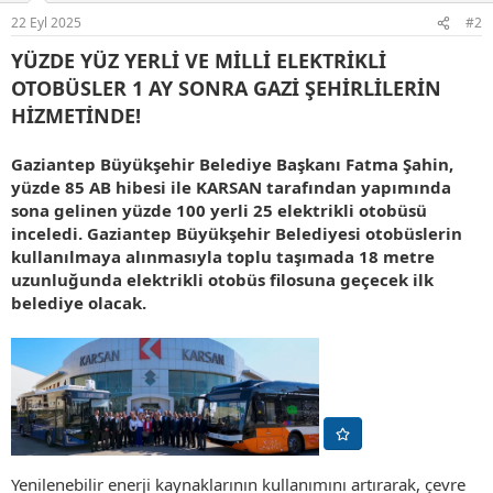
r
22 Eyl 2025
#2
:
YÜZDE YÜZ YERLİ VE MİLLİ ELEKTRİKLİ
OTOBÜSLER 1 AY SONRA GAZİ ŞEHİRLİLERİN
HİZMETİNDE!
Gaziantep Büyükşehir Belediye Başkanı Fatma Şahin,
yüzde 85 AB hibesi ile KARSAN tarafından yapımında
sona gelinen yüzde 100 yerli 25 elektrikli otobüsü
inceledi. Gaziantep Büyükşehir Belediyesi otobüslerin
kullanılmaya alınmasıyla toplu taşımada 18 metre
uzunluğunda elektrikli otobüs filosuna geçecek ilk
belediye olacak.
Yenilenebilir enerji kaynaklarının kullanımını artırarak, çevre