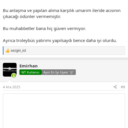
Bu anlaşma ve yapılan alıma karşılık umarım ileride acısının
çıkacağı ödünler vermemiştir.
Bu muhabbetler bana hiç güven vermiyor.
Ayrıca troleybüs yatırımı yapılsaydı bence daha iyi olurdu.
sezgin_ist
T
e
p
Emirhan
k
i
WT Kullanıcı
Ayın En İyi Üyesi '🥇'
l
e
r
4 Ara 2025
#8
: