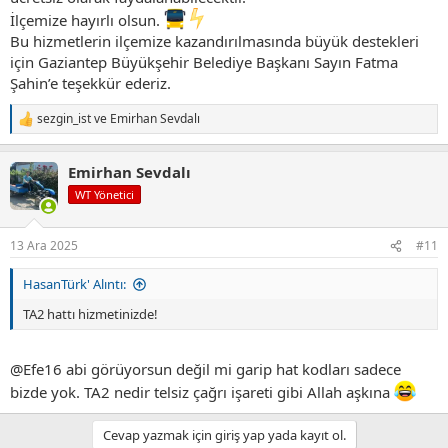
İlçemize hayırlı olsun.
Bu hizmetlerin ilçemize kazandırılmasında büyük destekleri
için Gaziantep Büyükşehir Belediye Başkanı Sayın Fatma
Şahin’e teşekkür ederiz.
sezgin_ist
ve
Emirhan Sevdalı
T
e
p
Emirhan Sevdalı
k
i
WT Yönetici
l
e
r
13 Ara 2025
#11
:
HasanTürk' Alıntı:
TA2 hattı hizmetinizde!
@Efe16
abi görüyorsun değil mi garip hat kodları sadece
bizde yok. TA2 nedir telsiz çağrı işareti gibi Allah aşkına
Cevap yazmak için giriş yap yada kayıt ol.