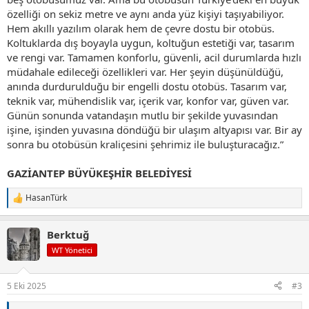
özelliği on sekiz metre ve aynı anda yüz kişiyi taşıyabiliyor.
Hem akıllı yazılım olarak hem de çevre dostu bir otobüs.
Koltuklarda dış boyayla uygun, koltuğun estetiği var, tasarım
ve rengi var. Tamamen konforlu, güvenli, acil durumlarda hızlı
müdahale edileceği özellikleri var. Her şeyin düşünüldüğü,
anında durdurulduğu bir engelli dostu otobüs. Tasarım var,
teknik var, mühendislik var, içerik var, konfor var, güven var.
Günün sonunda vatandaşın mutlu bir şekilde yuvasından
işine, işinden yuvasına döndüğü bir ulaşım altyapısı var. Bir ay
sonra bu otobüsün kraliçesini şehrimiz ile buluşturacağız.”
GAZİANTEP BÜYÜKEŞHİR BELEDİYESİ
HasanTürk
T
e
p
Berktuğ
k
i
WT Yönetici
l
e
r
5 Eki 2025
#3
: