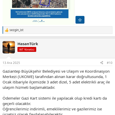
sezgin_ist
T
e
p
HasanTürk
k
i
WT Yönetici
l
e
r
13 Ara 2025
#10
:
Gaziantep Büyükşehir Belediyesi ve Ulaşım ve Koordinasyon
Merkezi (UKOME) tarafından alınan karar doğrultusunda, 1
Ocak itibariyle ilçemizde 3 adet dizel, 5 adet elektrikli araç ile
ulaşım hizmeti başlamaktadır.
Ödemeler Gazi Kart sistemi ile yapılacak olup kredi kartı da
geçerli olacaktır.
Öğrencilerimiz indirimli, emeklilerimiz ve gazilerimiz ise
ücretsiz olarak faydalanabilecektir.