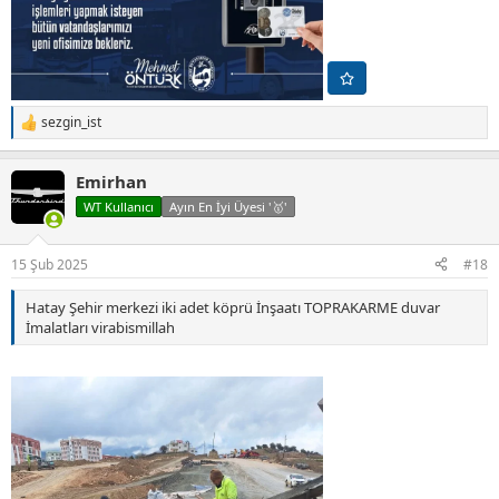
sezgin_ist
T
e
p
Emirhan
k
i
WT Kullanıcı
Ayın En İyi Üyesi '🥇'
l
e
r
15 Şub 2025
#18
:
Hatay Şehir merkezi iki adet köprü İnşaatı TOPRAKARME duvar
İmalatları virabismillah