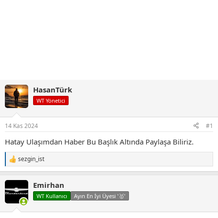
HasanTürk
WT Yönetici
14 Kas 2024
#1
Hatay Ulaşımdan Haber Bu Başlık Altında Paylaşa Biliriz.
sezgin_ist
T
e
p
Emirhan
k
i
WT Kullanıcı
Ayın En İyi Üyesi '🥇'
l
e
r