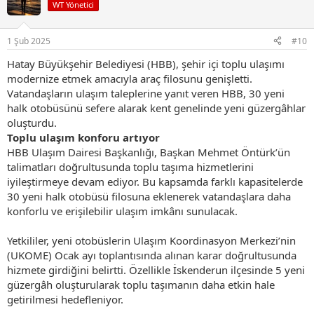
i
WT Yönetici
l
e
r
1 Şub 2025
#10
:
Hatay Büyükşehir Belediyesi (HBB), şehir içi toplu ulaşımı
modernize etmek amacıyla araç filosunu genişletti.
Vatandaşların ulaşım taleplerine yanıt veren HBB, 30 yeni
halk otobüsünü sefere alarak kent genelinde yeni güzergâhlar
oluşturdu.
Toplu ulaşım konforu artıyor
HBB Ulaşım Dairesi Başkanlığı, Başkan Mehmet Öntürk’ün
talimatları doğrultusunda toplu taşıma hizmetlerini
iyileştirmeye devam ediyor. Bu kapsamda farklı kapasitelerde
30 yeni halk otobüsü filosuna eklenerek vatandaşlara daha
konforlu ve erişilebilir ulaşım imkânı sunulacak.
Yetkililer, yeni otobüslerin Ulaşım Koordinasyon Merkezi’nin
(UKOME) Ocak ayı toplantısında alınan karar doğrultusunda
hizmete girdiğini belirtti. Özellikle İskenderun ilçesinde 5 yeni
güzergâh oluşturularak toplu taşımanın daha etkin hale
getirilmesi hedefleniyor.