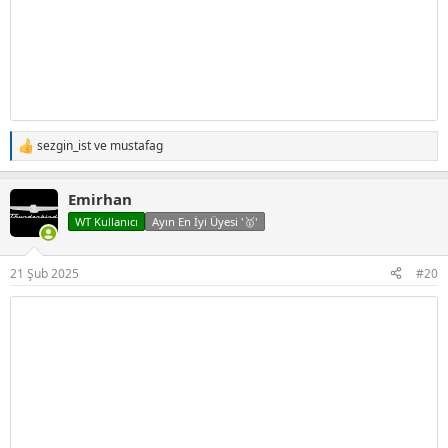
sezgin_ist
ve
mustafag
T
e
p
Emirhan
k
i
WT Kullanıcı
Ayın En İyi Üyesi '🥇'
l
e
r
21 Şub 2025
#20
: