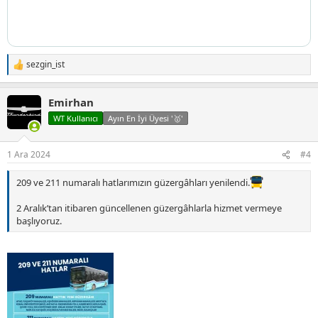
sezgin_ist
T
e
p
Emirhan
k
i
WT Kullanıcı
Ayın En İyi Üyesi '🥇'
l
e
r
1 Ara 2024
#4
:
209 ve 211 numaralı hatlarımızın güzergâhları yenilendi.
2 Aralık’tan itibaren güncellenen güzergâhlarla hizmet vermeye
başlıyoruz.