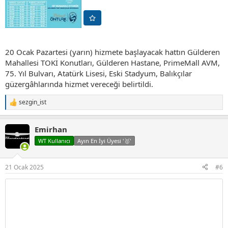
20 Ocak Pazartesi (yarın) hizmete başlayacak hattın Gülderen
Mahallesi TOKİ Konutları, Gülderen Hastane, PrimeMall AVM,
75. Yıl Bulvarı, Atatürk Lisesi, Eski Stadyum, Balıkçılar
güzergâhlarında hizmet vereceği belirtildi.
sezgin_ist
T
e
p
Emirhan
k
i
WT Kullanıcı
Ayın En İyi Üyesi '🥇'
l
e
r
21 Ocak 2025
#6
: