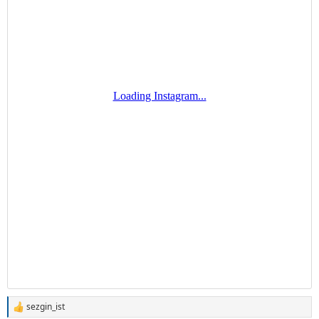
sezgin_ist
T