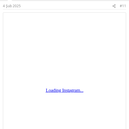
r
4 Şub 2025
#11
: