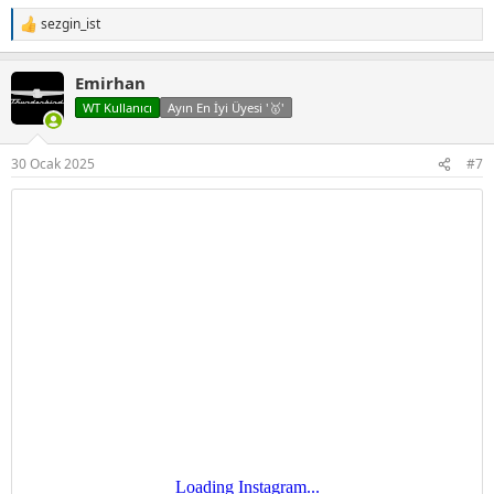
sezgin_ist
T
e
p
Emirhan
k
i
WT Kullanıcı
Ayın En İyi Üyesi '🥇'
l
e
r
30 Ocak 2025
#7
: