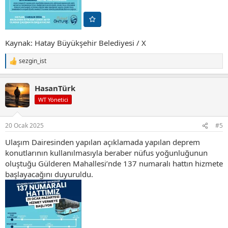
Kaynak: Hatay Büyükşehir Belediyesi / X
sezgin_ist
T
e
p
HasanTürk
k
i
WT Yönetici
l
e
r
20 Ocak 2025
#5
:
Ulaşım Dairesinden yapılan açıklamada yapılan deprem
konutlarının kullanılmasıyla beraber nüfus yoğunluğunun
oluştuğu Gülderen Mahallesi’nde 137 numaralı hattın hizmete
başlayacağını duyuruldu.