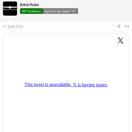
p
Emirhan
k
i
WT Kullanıcı
Ayın En İyi Üyesi '🥇'
l
e
r
21 Şub 2025
#3
: