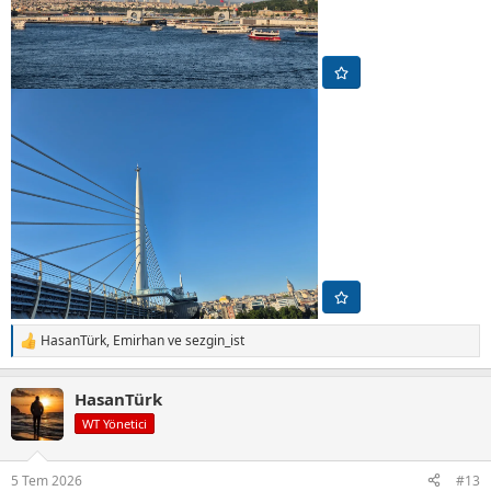
HasanTürk
,
Emirhan
ve
sezgin_ist
T
e
p
HasanTürk
k
i
WT Yönetici
l
e
r
5 Tem 2026
#13
: