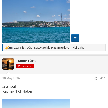
sezgin_ist
,
Uğur Kutay Solak
,
HasanTürk
ve 1 kişi daha
T
e
p
HasanTürk
k
i
WT Yönetici
l
e
r
30 May 2026
#11
:
İstanbul
Kaynak TRT Haber