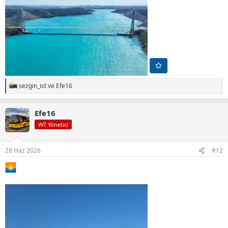
sezgin_ist
ve
Efe16
T
e
p
Efe16
k
i
WT Yönetici
l
e
r
28 Haz 2026
#12
: