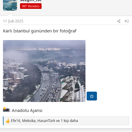
i
WT Yönetici
l
e
r
11 Şub 2025
#2
:
Karlı İstanbul gününden bir fotoğraf
: Anadolu Ajansı
Efe16
,
Meksika
,
HasanTürk
ve 1 kişi daha
T
e