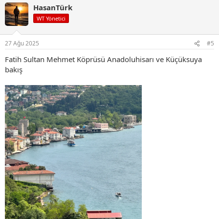
HasanTürk
k
i
WT Yönetici
l
e
r
27 Ağu 2025
#5
:
Fatih Sultan Mehmet Köprüsü Anadoluhisarı ve Küçüksuya
bakış