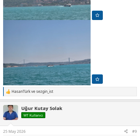
HasanTürk
ve
sezgin_ist
T
e
p
Uğur Kutay Solak
k
i
WT Kullanıcı
l
e
r
25 May 2026
#9
: