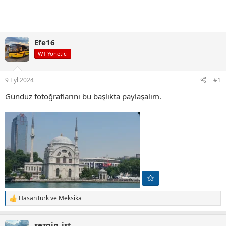
Efe16
WT Yönetici
9 Eyl 2024
#1
Gündüz fotoğraflarını bu başlıkta paylaşalım.
HasanTürk
ve
Meksika
T
e
p
sezgin_ist
k