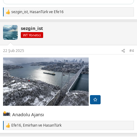
sezgin_ist
,
HasanTürk
ve
Efe16
T
e
p
sezgin_ist
k
i
WT Yönetici
l
e
r
22 Şub 2025
#4
:
: Anadolu Ajansı
Efe16
,
Emirhan
ve
HasanTürk
T
e
p