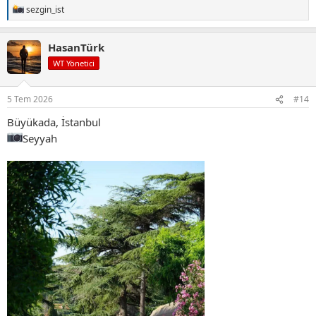
sezgin_ist
T
e
p
HasanTürk
k
i
WT Yönetici
l
e
r
5 Tem 2026
#14
:
Büyükada, İstanbul
Seyyah