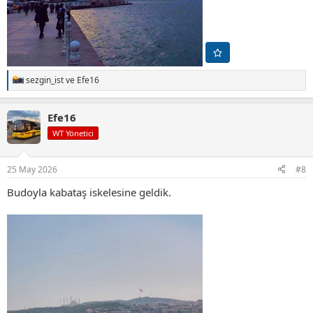
sezgin_ist
ve
Efe16
T
e
p
Efe16
k
i
WT Yönetici
l
e
r
25 May 2026
#8
:
Budoyla kabataş iskelesine geldik.