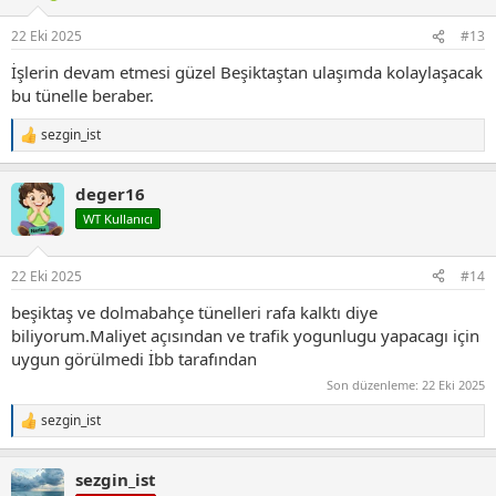
e
r
22 Eki 2025
#13
:
İşlerin devam etmesi güzel Beşiktaştan ulaşımda kolaylaşacak
bu tünelle beraber.
sezgin_ist
T
e
p
deger16
k
i
WT Kullanıcı
l
e
r
22 Eki 2025
#14
:
beşiktaş ve dolmabahçe tünelleri rafa kalktı diye
biliyorum.Maliyet açısından ve trafik yogunlugu yapacagı için
uygun görülmedi İbb tarafından
Son düzenleme:
22 Eki 2025
sezgin_ist
T
e
p
sezgin_ist
k