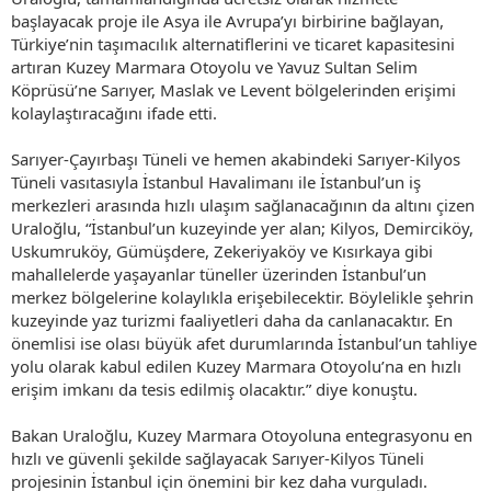
başlayacak proje ile Asya ile Avrupa’yı birbirine bağlayan,
Türkiye’nin taşımacılık alternatiflerini ve ticaret kapasitesini
artıran Kuzey Marmara Otoyolu ve Yavuz Sultan Selim
Köprüsü’ne Sarıyer, Maslak ve Levent bölgelerinden erişimi
kolaylaştıracağını ifade etti.
Sarıyer-Çayırbaşı Tüneli ve hemen akabindeki Sarıyer-Kilyos
Tüneli vasıtasıyla İstanbul Havalimanı ile İstanbul’un iş
merkezleri arasında hızlı ulaşım sağlanacağının da altını çizen
Uraloğlu, “İstanbul’un kuzeyinde yer alan; Kilyos, Demirciköy,
Uskumruköy, Gümüşdere, Zekeriyaköy ve Kısırkaya gibi
mahallelerde yaşayanlar tüneller üzerinden İstanbul’un
merkez bölgelerine kolaylıkla erişebilecektir. Böylelikle şehrin
kuzeyinde yaz turizmi faaliyetleri daha da canlanacaktır. En
önemlisi ise olası büyük afet durumlarında İstanbul’un tahliye
yolu olarak kabul edilen Kuzey Marmara Otoyolu’na en hızlı
erişim imkanı da tesis edilmiş olacaktır.” diye konuştu.
Bakan Uraloğlu, Kuzey Marmara Otoyoluna entegrasyonu en
hızlı ve güvenli şekilde sağlayacak Sarıyer-Kilyos Tüneli
projesinin İstanbul için önemini bir kez daha vurguladı.