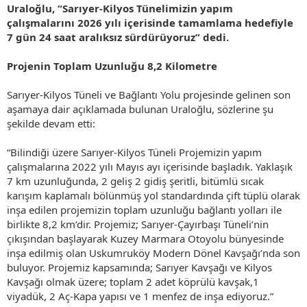
Uraloğlu, “Sarıyer-Kilyos Tünelimizin yapım
çalışmalarını 2026 yılı içerisinde tamamlama hedefiyle
7 gün 24 saat aralıksız sürdürüyoruz” dedi.
Projenin Toplam Uzunluğu 8,2 Kilometre
Sarıyer-Kilyos Tüneli ve Bağlantı Yolu projesinde gelinen son
aşamaya dair açıklamada bulunan Uraloğlu, sözlerine şu
şekilde devam etti:
“Bilindiği üzere Sarıyer-Kilyos Tüneli Projemizin yapım
çalışmalarına 2022 yılı Mayıs ayı içerisinde başladık. Yaklaşık
7 km uzunluğunda, 2 geliş 2 gidiş şeritli, bitümlü sıcak
karışım kaplamalı bölünmüş yol standardında çift tüplü olarak
inşa edilen projemizin toplam uzunluğu bağlantı yolları ile
birlikte 8,2 km’dir. Projemiz; Sarıyer-Çayırbaşı Tüneli’nin
çıkışından başlayarak Kuzey Marmara Otoyolu bünyesinde
inşa edilmiş olan Uskumruköy Modern Dönel Kavşağı’nda son
buluyor. Projemiz kapsamında; Sarıyer Kavşağı ve Kilyos
Kavşağı olmak üzere; toplam 2 adet köprülü kavşak,1
viyadük, 2 Aç-Kapa yapısı ve 1 menfez de inşa ediyoruz.”