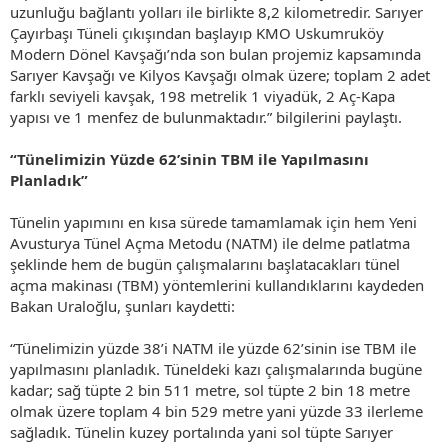
uzunluğu bağlantı yolları ile birlikte 8,2 kilometredir. Sarıyer
Çayırbaşı Tüneli çıkışından başlayıp KMO Uskumruköy
Modern Dönel Kavşağı’nda son bulan projemiz kapsamında
Sarıyer Kavşağı ve Kilyos Kavşağı olmak üzere; toplam 2 adet
farklı seviyeli kavşak, 198 metrelik 1 viyadük, 2 Aç-Kapa
yapısı ve 1 menfez de bulunmaktadır.” bilgilerini paylaştı.
“Tünelimizin Yüzde 62’sinin TBM ile Yapılmasını
Planladık”
Tünelin yapımını en kısa sürede tamamlamak için hem Yeni
Avusturya Tünel Açma Metodu (NATM) ile delme patlatma
şeklinde hem de bugün çalışmalarını başlatacakları tünel
açma makinası (TBM) yöntemlerini kullandıklarını kaydeden
Bakan Uraloğlu, şunları kaydetti:
“Tünelimizin yüzde 38’i NATM ile yüzde 62’sinin ise TBM ile
yapılmasını planladık. Tüneldeki kazı çalışmalarında bugüne
kadar; sağ tüpte 2 bin 511 metre, sol tüpte 2 bin 18 metre
olmak üzere toplam 4 bin 529 metre yani yüzde 33 ilerleme
sağladık. Tünelin kuzey portalında yani sol tüpte Sarıyer