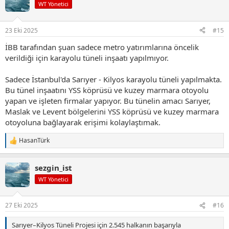
i
WT Yönetici
l
e
r
23 Eki 2025
#15
:
İBB tarafından şuan sadece metro yatırımlarına öncelik
verildiği için karayolu tüneli inşaatı yapılmıyor.
Sadece İstanbul'da Sarıyer - Kilyos karayolu tüneli yapılmakta.
Bu tünel inşaatını YSS köprüsü ve kuzey marmara otoyolu
yapan ve işleten firmalar yapıyor. Bu tünelin amacı Sarıyer,
Maslak ve Levent bölgelerini YSS köprüsü ve kuzey marmara
otoyoluna bağlayarak erişimi kolaylaştımak.
HasanTürk
T
e
p
sezgin_ist
k
i
WT Yönetici
l
e
r
27 Eki 2025
#16
:
Sarıyer–Kilyos Tüneli Projesi için 2.545 halkanın başarıyla