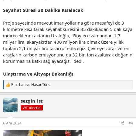
Seyahat Süresi 30 Dakika Kısalacak
Proje sayesinde mevcut imar yollarına göre mesafeyi de 3
kilometre kısaltarak seyahat süresini 35 dakikadan 5 dakikaya
indireceklerini aktaran Uraloğlu, “Böylece zamandan 1,7
milyar lira, akaryakıttan 400 milyon lira olmak üzere yıllık
toplam 2,1 milyar lira tasarruf edeceğiz. Çevreye zarar veren
araçların karbon emisyonunu da 32 bin ton azaltarak doğanın
korunmasına katkı sağlayacağız.” dedi.
Ulaştırma ve Altyapı Bakanlığı
Emirhan
ve
HasanTürk
T
e
p
sezgin_ist
k
i
WT Yönetici
l
e
r
6 Ara 2024
#4
: