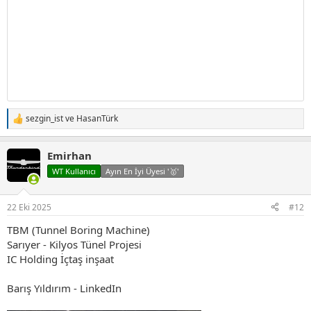
sezgin_ist
ve
HasanTürk
T
e
p
Emirhan
k
i
WT Kullanıcı
Ayın En İyi Üyesi '🥇'
l
e
r
22 Eki 2025
#12
:
TBM (Tunnel Boring Machine)
Sarıyer - Kilyos Tünel Projesi
IC Holding İçtaş inşaat
Barış Yıldırım - LinkedIn