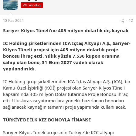
i
WT Yönetici
l
e
r
18 Kas 2024
#2
:
Sarıyer-Kilyos Tüneli’ne 405 milyon dolarlık dış kaynak
IC Holding şirketlerinden ICA İçtaş Altyapı A.Ş., Sarıyer-
Kilyos Tüneli projesi için 405 milyon dolarlık proje
bonosu ihraç etti. Yıllık yüzde 7,536 kupon oranına
sahip olan bono, 31 Ekim 2027 vadeli olarak
yapılandırıldı.
IC Holding grup şirketlerinden ICA İçtaş Altyapı A.Ş. (ICA), bir
Kamu-Özel-İşbirliği (KÖİ) projesi olan Sarıyer-Kilyos Tüneli
kapsamında 405 milyon Dolar tutarında Proje Bonosu ihraç
etti. Uluslararası yatırımcılara yönelik hazırlanan bonodan
sağlanacak kaynağın tamamı proje yapımında kullanılacak.
TÜRKİYE’DE İLK KEZ BONOYLA FİNANSE
Sarıyer-Kilyos Tüneli projesinin Türkiye’de KÖİ altyapı