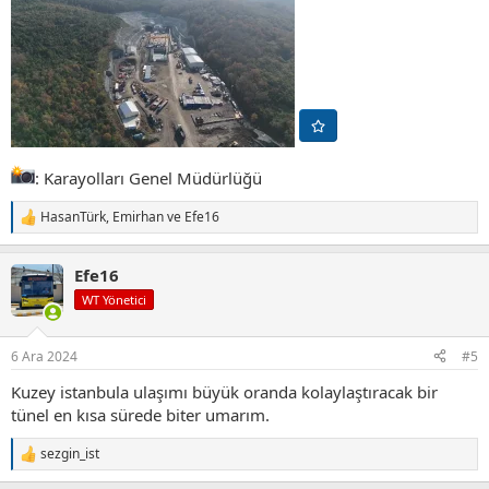
: Karayolları Genel Müdürlüğü
HasanTürk
,
Emirhan
ve
Efe16
T
e
p
Efe16
k
i
WT Yönetici
l
e
r
6 Ara 2024
#5
:
Kuzey istanbula ulaşımı büyük oranda kolaylaştıracak bir
tünel en kısa sürede biter umarım.
sezgin_ist
T
e