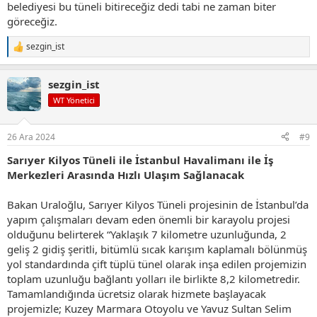
belediyesi bu tüneli bitireceğiz dedi tabi ne zaman biter
göreceğiz.
sezgin_ist
T
e
p
sezgin_ist
k
i
WT Yönetici
l
e
r
26 Ara 2024
#9
:
Sarıyer Kilyos Tüneli ile İstanbul Havalimanı ile İş
Merkezleri Arasında Hızlı Ulaşım Sağlanacak
Bakan Uraloğlu, Sarıyer Kilyos Tüneli projesinin de İstanbul’da
yapım çalışmaları devam eden önemli bir karayolu projesi
olduğunu belirterek “Yaklaşık 7 kilometre uzunluğunda, 2
geliş 2 gidiş şeritli, bitümlü sıcak karışım kaplamalı bölünmüş
yol standardında çift tüplü tünel olarak inşa edilen projemizin
toplam uzunluğu bağlantı yolları ile birlikte 8,2 kilometredir.
Tamamlandığında ücretsiz olarak hizmete başlayacak
projemizle; Kuzey Marmara Otoyolu ve Yavuz Sultan Selim