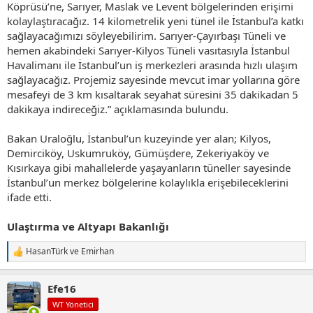
Köprüsü’ne, Sarıyer, Maslak ve Levent bölgelerinden erişimi
kolaylaştıracağız. 14 kilometrelik yeni tünel ile İstanbul’a katkı
sağlayacağımızı söyleyebilirim. Sarıyer-Çayırbaşı Tüneli ve
hemen akabindeki Sarıyer-Kilyos Tüneli vasıtasıyla İstanbul
Havalimanı ile İstanbul’un iş merkezleri arasında hızlı ulaşım
sağlayacağız. Projemiz sayesinde mevcut imar yollarına göre
mesafeyi de 3 km kısaltarak seyahat süresini 35 dakikadan 5
dakikaya indireceğiz.” açıklamasında bulundu.
Bakan Uraloğlu, İstanbul’un kuzeyinde yer alan; Kilyos,
Demirciköy, Uskumruköy, Gümüşdere, Zekeriyaköy ve
Kısırkaya gibi mahallelerde yaşayanların tüneller sayesinde
İstanbul’un merkez bölgelerine kolaylıkla erişebileceklerini
ifade etti.
Ulaştırma ve Altyapı Bakanlığı
HasanTürk
ve
Emirhan
T
e
p
Efe16
k
i
WT Yönetici
l