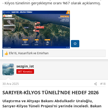
- Kilyos tünelinin gerçekleşme oranı %67 olarak açıklanmış.
Efe16
,
HasanTürk
ve
Emirhan
T
e
p
sezgin_ist
k
i
WT Yönetici
l
e
r
30 Ara 2025
#18
:
SARIYER-KİLYOS TÜNELİ’NDE HEDEF 2026​
Ulaştırma ve Altyapı Bakanı Abdulkadir Uraloğlu,
Sarıyer-Kilyos Tüneli Projesi’ni yerinde inceledi. Bakan