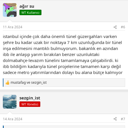
p
ağır su
k
i
WT Kullanıcı
l
e
r
11 Ara 2024
#6
:
istanbul içinde çok daha önemli tünel güzergahları varken
şehre bu kadar uzak bir noktaya 7 km uzunluğunda bir tünel
inşa edilmesini mantıklı bulmuyorum. bakanlık en azından
ibb ile anlaşıp yarım bırakılan benzer uzunluktaki
dolmabahçe-levazım tünelini tamamlamaya çalışabilirdi. ki
ibb bildiğim kadarıyla tünel projelerine tamamen karşı değil
sadece metro yatırımlarından dolayı bu alana bütçe kalmıyor
mustafag
ve
sezgin_ist
T
e
p
sezgin_ist
k
i
WT Yönetici
l
e
r
14 Ara 2024
#7
: