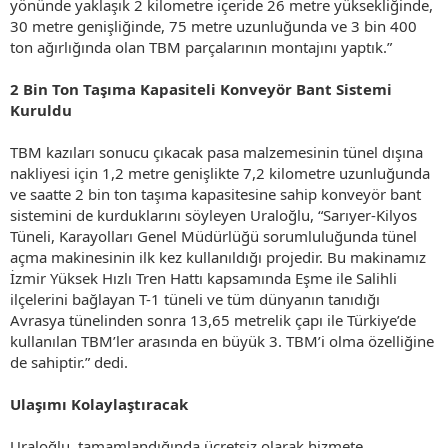
yönünde yaklaşık 2 kilometre içeride 26 metre yüksekliğinde,
30 metre genişliğinde, 75 metre uzunluğunda ve 3 bin 400
ton ağırlığında olan TBM parçalarının montajını yaptık.”
2 Bin Ton Taşıma Kapasiteli Konveyör Bant Sistemi
Kuruldu
TBM kazıları sonucu çıkacak pasa malzemesinin tünel dışına
nakliyesi için 1,2 metre genişlikte 7,2 kilometre uzunluğunda
ve saatte 2 bin ton taşıma kapasitesine sahip konveyör bant
sistemini de kurduklarını söyleyen Uraloğlu, “Sarıyer-Kilyos
Tüneli, Karayolları Genel Müdürlüğü sorumluluğunda tünel
açma makinesinin ilk kez kullanıldığı projedir. Bu makinamız
İzmir Yüksek Hızlı Tren Hattı kapsamında Eşme ile Salihli
ilçelerini bağlayan T-1 tüneli ve tüm dünyanın tanıdığı
Avrasya tünelinden sonra 13,65 metrelik çapı ile Türkiye’de
kullanılan TBM’ler arasında en büyük 3. TBM’i olma özelliğine
de sahiptir.” dedi.
Ulaşımı Kolaylaştıracak
Uraloğlu, tamamlandığında ücretsiz olarak hizmete