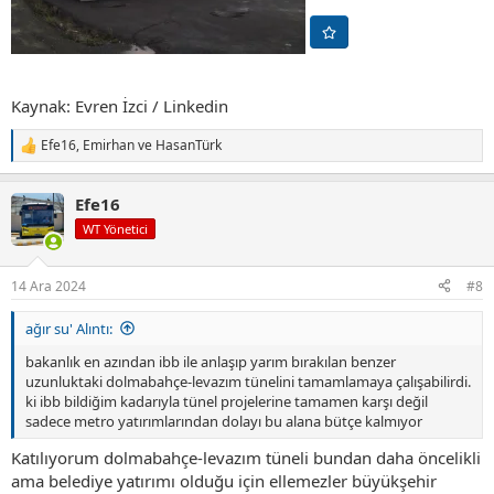
Kaynak: Evren İzci / Linkedin
Efe16
,
Emirhan
ve
HasanTürk
T
e
p
Efe16
k
i
WT Yönetici
l
e
r
14 Ara 2024
#8
:
ağır su' Alıntı:
bakanlık en azından ibb ile anlaşıp yarım bırakılan benzer
uzunluktaki dolmabahçe-levazım tünelini tamamlamaya çalışabilirdi.
ki ibb bildiğim kadarıyla tünel projelerine tamamen karşı değil
sadece metro yatırımlarından dolayı bu alana bütçe kalmıyor
Katılıyorum dolmabahçe-levazım tüneli bundan daha öncelikli
ama belediye yatırımı olduğu için ellemezler büyükşehir