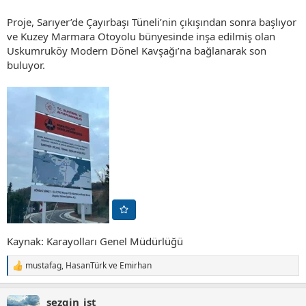
Proje, Sarıyer’de Çayırbaşı Tüneli’nin çıkışından sonra başlıyor
ve Kuzey Marmara Otoyolu bünyesinde inşa edilmiş olan
Uskumruköy Modern Dönel Kavşağı’na bağlanarak son
buluyor.
Kaynak: Karayolları Genel Müdürlüğü
mustafag
,
HasanTürk
ve
Emirhan
T
e
p
sezgin_ist
k