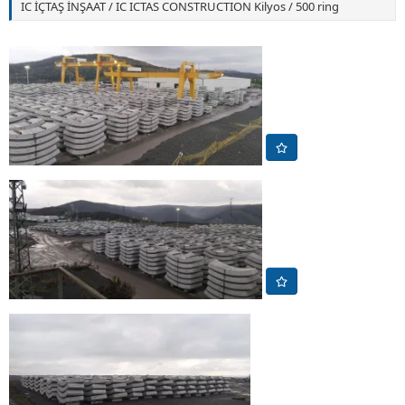
IC İÇTAŞ İNŞAAT / IC ICTAS CONSTRUCTION Kilyos / 500 ring