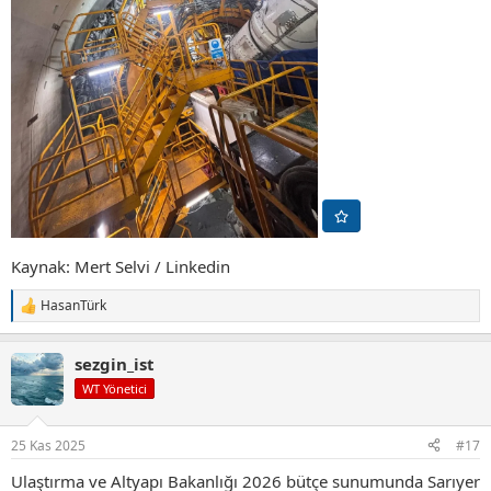
Kaynak: Mert Selvi / Linkedin
HasanTürk
T
e
p
sezgin_ist
k
i
WT Yönetici
l
e
r
25 Kas 2025
#17
:
Ulaştırma ve Altyapı Bakanlığı 2026 bütçe sunumunda Sarıyer