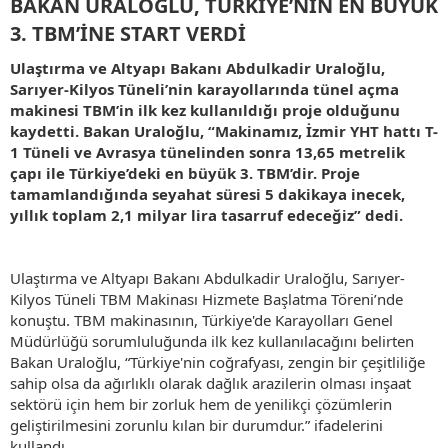
BAKAN URALOĞLU, TÜRKİYE’NİN EN BÜYÜK
3. TBM’İNE START VERDİ​
Ulaştırma ve Altyapı Bakanı Abdulkadir Uraloğlu,
Sarıyer-Kilyos Tüneli’nin karayollarında tünel açma
makinesi TBM’in ilk kez kullanıldığı proje olduğunu
kaydetti. Bakan Uraloğlu, “Makinamız, İzmir YHT hattı T-
1 Tüneli ve Avrasya tünelinden sonra 13,65 metrelik
çapı ile Türkiye’deki en büyük 3. TBM’dir. Proje
tamamlandığında seyahat süresi 5 dakikaya inecek,
yıllık toplam 2,1 milyar lira tasarruf edeceğiz” dedi.
Ulaştırma ve Altyapı Bakanı Abdulkadir Uraloğlu, Sarıyer-
Kilyos Tüneli TBM Makinası Hizmete Başlatma Töreni’nde
konuştu. TBM makinasının, Türkiye'de Karayolları Genel
Müdürlüğü sorumluluğunda ilk kez kullanılacağını belirten
Bakan Uraloğlu, “Türkiye'nin coğrafyası, zengin bir çeşitliliğe
sahip olsa da ağırlıklı olarak dağlık arazilerin olması inşaat
sektörü için hem bir zorluk hem de yenilikçi çözümlerin
geliştirilmesini zorunlu kılan bir durumdur.” ifadelerini
kullandı.