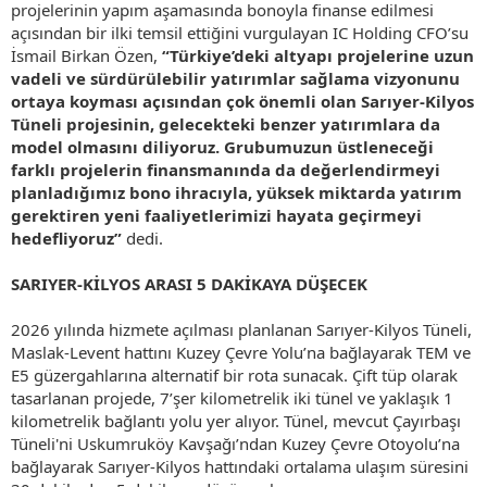
projelerinin yapım aşamasında bonoyla finanse edilmesi
açısından bir ilki temsil ettiğini vurgulayan IC Holding CFO’su
İsmail Birkan Özen,
“Türkiye’deki altyapı projelerine uzun
vadeli ve sürdürülebilir yatırımlar sağlama vizyonunu
ortaya koyması açısından çok önemli olan Sarıyer-Kilyos
Tüneli projesinin, gelecekteki benzer yatırımlara da
model olmasını diliyoruz. Grubumuzun üstleneceği
farklı projelerin finansmanında da değerlendirmeyi
planladığımız bono ihracıyla, yüksek miktarda yatırım
gerektiren yeni faaliyetlerimizi hayata geçirmeyi
hedefliyoruz”
dedi.
SARIYER-KİLYOS ARASI 5 DAKİKAYA DÜŞECEK
2026 yılında hizmete açılması planlanan Sarıyer-Kilyos Tüneli,
Maslak-Levent hattını Kuzey Çevre Yolu’na bağlayarak TEM ve
E5 güzergahlarına alternatif bir rota sunacak. Çift tüp olarak
tasarlanan projede, 7’şer kilometrelik iki tünel ve yaklaşık 1
kilometrelik bağlantı yolu yer alıyor. Tünel, mevcut Çayırbaşı
Tüneli'ni Uskumruköy Kavşağı’ndan Kuzey Çevre Otoyolu’na
bağlayarak Sarıyer-Kilyos hattındaki ortalama ulaşım süresini