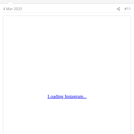
e
r
4 Mar 2025
#11
: