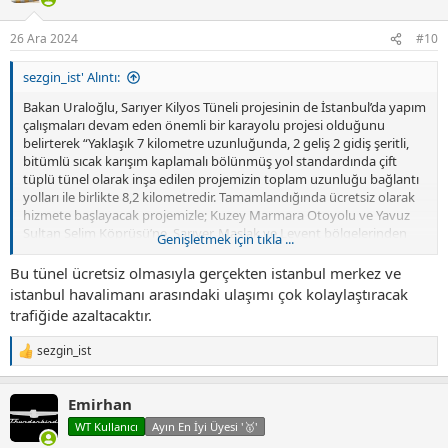
e
r
26 Ara 2024
#10
:
sezgin_ist' Alıntı:
Bakan Uraloğlu, Sarıyer Kilyos Tüneli projesinin de İstanbul’da yapım
çalışmaları devam eden önemli bir karayolu projesi olduğunu
belirterek “Yaklaşık 7 kilometre uzunluğunda, 2 geliş 2 gidiş şeritli,
bitümlü sıcak karışım kaplamalı bölünmüş yol standardında çift
tüplü tünel olarak inşa edilen projemizin toplam uzunluğu bağlantı
yolları ile birlikte 8,2 kilometredir. Tamamlandığında ücretsiz olarak
hizmete başlayacak projemizle; Kuzey Marmara Otoyolu ve Yavuz
Sultan Selim Köprüsü’ne, Sarıyer, Maslak ve Levent bölgelerinden
Genişletmek için tıkla ...
erişimi kolaylaştıracağız. 14 kilometrelik yeni tünel ile İstanbul’a katkı
sağlayacağımızı söyleyebilirim. Sarıyer-Çayırbaşı Tüneli ve hemen
Bu tünel ücretsiz olmasıyla gerçekten istanbul merkez ve
akabindeki Sarıyer-Kilyos Tüneli vasıtasıyla İstanbul Havalimanı ile
istanbul havalimanı arasındaki ulaşımı çok kolaylaştıracak
İstanbul’un iş merkezleri arasında hızlı ulaşım sağlayacağız. Projemiz
trafiğide azaltacaktır.
sayesinde mevcut imar yollarına göre mesafeyi de 3 km kısaltarak
seyahat süresini 35 dakikadan 5 dakikaya indireceğiz.”
sezgin_ist
T
açıklamasında bulundu.
e
p
Emirhan
k
i
WT Kullanıcı
Ayın En İyi Üyesi '🥇'
l