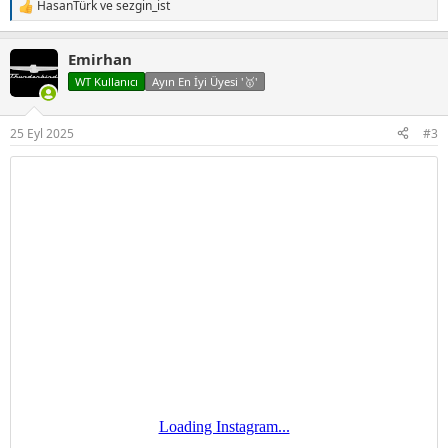
HasanTürk
ve
sezgin_ist
T
e
p
Emirhan
k
i
WT Kullanıcı
Ayın En İyi Üyesi '🥇'
l
e
r
25 Eyl 2025
#3
: