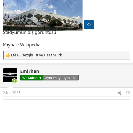
Stadyumun dış görüntüsü
Kaynak: Wikipedia
Efe16
,
sezgin_ist
ve
HasanTürk
T
e
p
Emirhan
k
i
WT Kullanıcı
Ayın En İyi Üyesi '🥇'
l
e
r
2 Nis 2025
#2
: