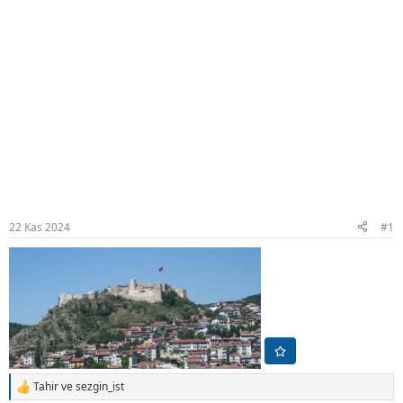
22 Kas 2024
#1
Tahir
ve
sezgin_ist
T