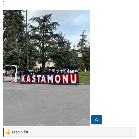
.
sezgin_ist
T
e