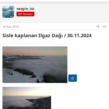
e
p
sezgin_ist
k
i
WT Yönetici
l
e
r
30 Kas 2024
#2
:
Sisle kaplanan Ilgaz Dağı / 30.11.2024​