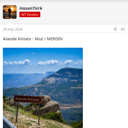
p
HasanTürk
k
i
WT Yönetici
l
e
r
29 Haz 2026
#5
:
Alaoda Kilisesi - Mut / MERSİN