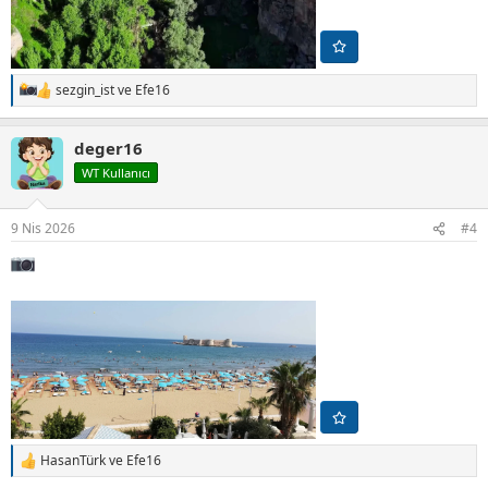
sezgin_ist
ve
Efe16
T
e
p
deger16
k
i
WT Kullanıcı
l
e
r
9 Nis 2026
#4
:
HasanTürk
ve
Efe16
T
e