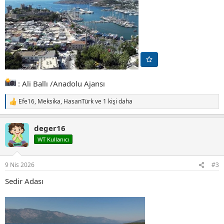
: Ali Ballı /Anadolu Ajansı
Efe16
,
Meksika
,
HasanTürk
ve 1 kişi daha
T
e
p
deger16
k
i
WT Kullanıcı
l
e
r
9 Nis 2026
#3
:
Sedir Adası