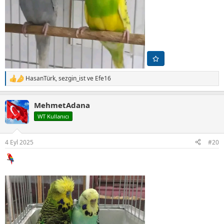
HasanTürk
,
sezgin_ist
ve
Efe16
T
e
p
MehmetAdana
k
i
WT Kullanıcı
l
e
r
4 Eyl 2025
#20
: