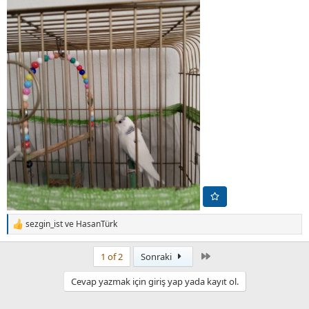
sezgin_ist
ve
HasanTürk
T
e
p
Son
1 of 2
Sonraki
k
i
Cevap yazmak için giriş yap yada kayıt ol.
l
e
r