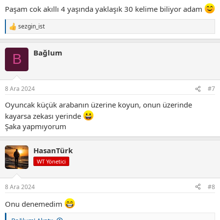
Paşam cok akıllı 4 yaşında yaklaşık 30 kelime biliyor adam
sezgin_ist
T
e
p
Bağlum
k
B
i
l
e
r
8 Ara 2024
#7
:
Oyuncak küçük arabanın üzerine koyun, onun üzerinde
kayarsa zekası yerinde
Şaka yapmıyorum
HasanTürk
WT Yönetici
8 Ara 2024
#8
Onu denemedim