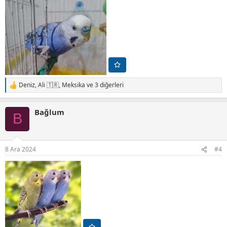
Deniz
,
Ali 🇹🇷
,
Meksika
ve 3 diğerleri
T
e
p
Bağlum
k
B
i
l
e
r
8 Ara 2024
#4
: