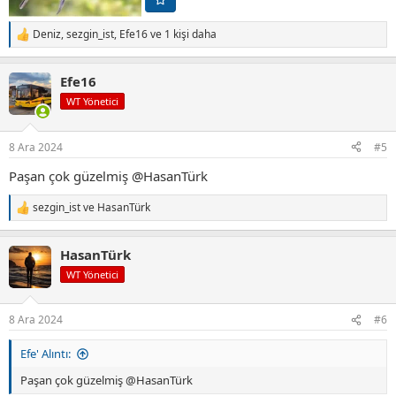
Deniz
,
sezgin_ist
,
Efe16
ve 1 kişi daha
T
e
p
Efe16
k
i
WT Yönetici
l
e
r
8 Ara 2024
#5
:
Paşan çok güzelmiş
@HasanTürk
sezgin_ist
ve
HasanTürk
T
e
p
HasanTürk
k
i
WT Yönetici
l
e
r
8 Ara 2024
#6
:
Efe' Alıntı:
Paşan çok güzelmiş
@HasanTürk