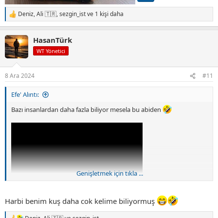
Deniz
,
Ali 🇹🇷
,
sezgin_ist
ve 1 kişi daha
T
e
p
HasanTürk
k
i
WT Yönetici
l
e
r
8 Ara 2024
#11
:
Efe' Alıntı:
Bazı insanlardan daha fazla biliyor mesela bu abiden
Genişletmek için tıkla ...
Harbi benim kuş daha cok kelime biliyormuş