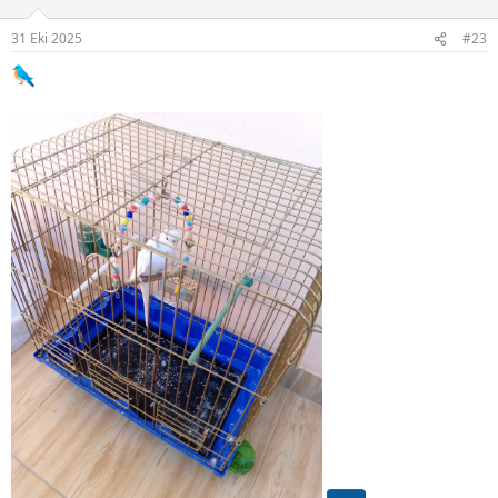
e
r
31 Eki 2025
#23
: