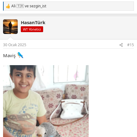
Ali 🇹🇷
ve
sezgin_ist
T
e
p
HasanTürk
k
i
WT Yönetici
l
e
r
30 Ocak 2025
#15
:
Maviş