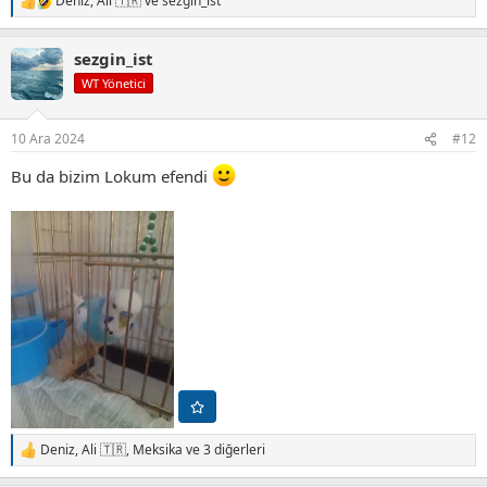
Deniz
,
Ali 🇹🇷
ve
sezgin_ist
T
e
p
sezgin_ist
k
i
WT Yönetici
l
e
r
10 Ara 2024
#12
:
Bu da bizim Lokum efendi
Deniz
,
Ali 🇹🇷
,
Meksika
ve 3 diğerleri
T
e