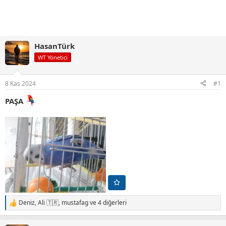
HasanTürk
WT Yönetici
8 Kas 2024
#1
PAŞA
Deniz
,
Ali 🇹🇷
,
mustafag
ve 4 diğerleri
T
e
p