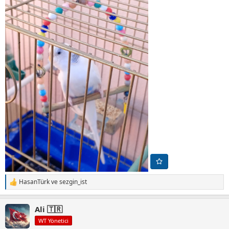
HasanTürk
ve
sezgin_ist
T
e
p
Ali 🇹🇷
k
i
WT Yönetici
l