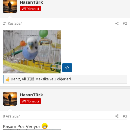
HasanTürk
k
i
WT Yönetici
l
e
r
21 Kas 2024
#2
:
Deniz
,
Ali 🇹🇷
,
Meksika
ve 3 diğerleri
T
e
p
HasanTürk
k
i
WT Yönetici
l
e
r
8 Ara 2024
#3
:
Paşam Poz Veriyor