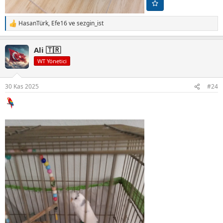
HasanTürk
,
Efe16
ve
sezgin_ist
T
e
p
Ali 🇹🇷
k
i
WT Yönetici
l
e
r
30 Kas 2025
#24
: