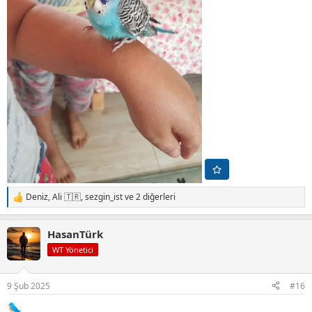
Deniz
,
Ali 🇹🇷
,
sezgin_ist
ve 2 diğerleri
T
e
p
HasanTürk
k
i
WT Yönetici
l
e
r
9 Şub 2025
#16
: