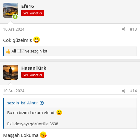
p
Efe16
k
i
WT Yönetici
l
e
r
10 Ara 2024
#13
:
Çok güzelmiş
Ali 🇹🇷
ve
sezgin_ist
T
e
p
HasanTürk
k
i
WT Yönetici
l
e
r
10 Ara 2024
#14
:
sezgin_ist' Alıntı:
Bu da bizim Lokum efendi
Ekli dosyayı görüntüle 3698
Maşşah Lokuma