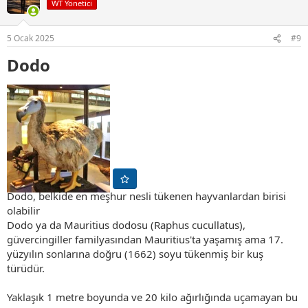
WT Yönetici
l
e
r
5 Ocak 2025
#9
:
Dodo​
Dodo, belkide en meşhur nesli tükenen hayvanlardan birisi
olabilir
Dodo ya da Mauritius dodosu (Raphus cucullatus),
güvercingiller familyasından Mauritius'ta yaşamış ama 17.
yüzyılın sonlarına doğru (1662) soyu tükenmiş bir kuş
türüdür.
Yaklaşık 1 metre boyunda ve 20 kilo ağırlığında uçamayan bu