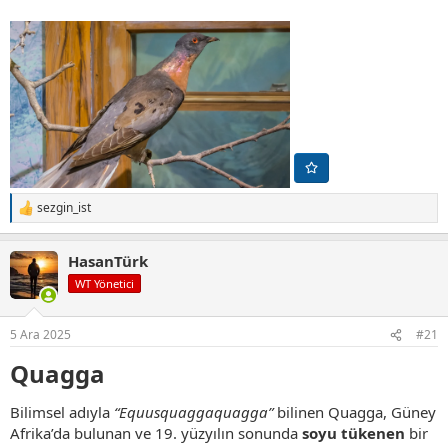
sezgin_ist
T
e
p
HasanTürk
k
i
WT Yönetici
l
e
r
5 Ara 2025
#21
:
Quagga
Bilimsel adıyla
“Equusquaggaquagga”
bilinen Quagga, Güney
Afrika’da bulunan ve 19. yüzyılın sonunda
soyu tükenen
bir