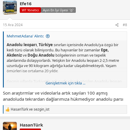
Efe16
k
i
WT Yönetici
Ayın En İyi Üyesi '🥇'
l
e
r
15 Ara 2024
#8
:
MehmetAdana' Alıntı:
Anadolu leoparı
,
Türkiye
sınırları içerisinde Anadolu’ya özgü bir
kedi türü olarak biliniyordu. Bu hayvanlar bir zamanlar
Ege,
Akdeniz
ve
Doğu Anadolu
bölgelerinin orman ve tepelik
alanlarında dolaşıyorlardı. Yetişkin bir Anadolu leoparı 2-2,5 metre
uzunluğa ve 90 kilogram ağırlığa kadar ulaşabilmekteydi. Yaşam
ömürleri ise ortalama 20 yıldır.
Geçmiş yıllarda Türkiye’de çok nadir olarak görülen Anadolu leoparı
Genişletmek için tıkla ...
maalesef öldürülmekteydi. Bir süredir hiç görülmeyen bu türün
neslinin tükendiği düşünülmekteydi. Fakat son olarak
10 Ekim 2022
Son araştırmlar ve videolarla artık sayıları 100 aşmış
tarihinde kaydedilen görüntülerde Anadolu leoparı tekrardan
anadoluda tekrardan dağlarımıza hükmediyor anadolu parsı
ortaya çıkmıştır. Yine de sayılarının iki elin parmağını geçmediği
düşünülmektedir.
HasanTürk
ve
sezgin_ist
T
e
p
HasanTürk
k
i