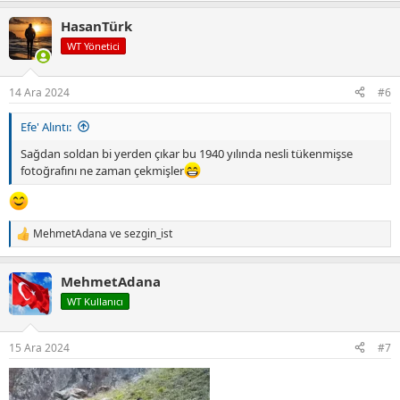
p
HasanTürk
k
i
WT Yönetici
l
e
r
14 Ara 2024
#6
:
Efe' Alıntı:
Sağdan soldan bi yerden çıkar bu 1940 yılında nesli tükenmişse
fotoğrafını ne zaman çekmişler
MehmetAdana
ve
sezgin_ist
T
e
p
MehmetAdana
k
i
WT Kullanıcı
l
e
r
15 Ara 2024
#7
: