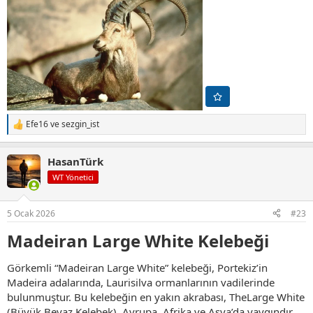
Efe16
ve
sezgin_ist
T
e
p
HasanTürk
k
i
WT Yönetici
l
e
r
5 Ocak 2026
#23
:
Madeiran Large White Kelebeği
Görkemli “Madeiran Large White” kelebeği, Portekiz’in
Madeira adalarında, Laurisilva ormanlarının vadilerinde
bulunmuştur. Bu kelebeğin en yakın akrabası, TheLarge White
(Büyük Beyaz Kelebek), Avrupa, Afrika ve Asya’da yaygındır.