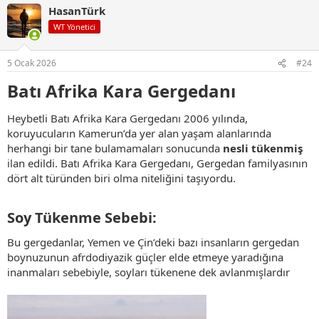
HasanTürk
k
i
WT Yönetici
l
e
r
5 Ocak 2026
#24
:
Batı Afrika Kara Gergedanı
Heybetli Batı Afrika Kara Gergedanı 2006 yılında,
koruyucuların Kamerun’da yer alan yaşam alanlarında
herhangi bir tane bulamamaları sonucunda
nesli tükenmiş
ilan edildi. Batı Afrika Kara Gergedanı, Gergedan familyasının
dört alt türünden biri olma niteliğini taşıyordu.
Soy Tükenme Sebebi:​
Bu gergedanlar, Yemen ve Çin’deki bazı insanların gergedan
boynuzunun afrdodiyazik güçler elde etmeye yaradığına
inanmaları sebebiyle, soyları tükenene dek avlanmışlardır