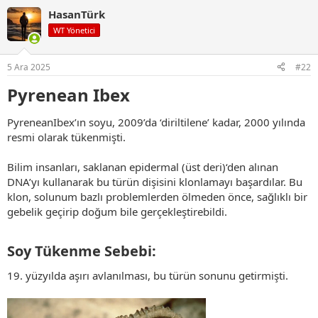
p
HasanTürk
k
i
WT Yönetici
l
e
r
5 Ara 2025
#22
:
Pyrenean Ibex
PyreneanIbex’ın soyu, 2009’da ‘diriltilene’ kadar, 2000 yılında
resmi olarak tükenmişti.
Bilim insanları, saklanan epidermal (üst deri)‘den alınan
DNA’yı kullanarak bu türün dişisini klonlamayı başardılar. Bu
klon, solunum bazlı problemlerden ölmeden önce, sağlıklı bir
gebelik geçirip doğum bile gerçekleştirebildi.
Soy Tükenme Sebebi:​
19. yüzyılda aşırı avlanılması, bu türün sonunu getirmişti.