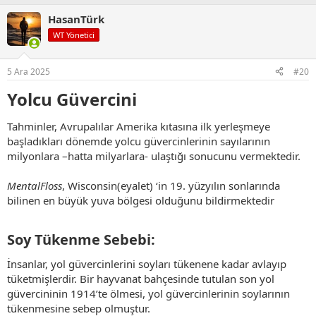
p
HasanTürk
k
i
WT Yönetici
l
e
r
5 Ara 2025
#20
:
Yolcu Güvercini
Tahminler, Avrupalılar Amerika kıtasına ilk yerleşmeye
başladıkları dönemde yolcu güvercinlerinin sayılarının
milyonlara –hatta milyarlara- ulaştığı sonucunu vermektedir.
MentalFloss
, Wisconsin(eyalet) ‘in 19. yüzyılın sonlarında
bilinen en büyük yuva bölgesi olduğunu bildirmektedir
Soy Tükenme Sebebi:​
İnsanlar, yol güvercinlerini soyları tükenene kadar avlayıp
tüketmişlerdir. Bir hayvanat bahçesinde tutulan son yol
güvercininin 1914’te ölmesi, yol güvercinlerinin soylarının
tükenmesine sebep olmuştur.