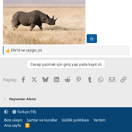
Efe16
ve
sezgin_ist
T
e
p
Cevap yazmak için giriş yap yada kayıt ol.
k
i
l
Facebook
X (Twitter)
Bluesky
LinkedIn
Reddit
Pinterest
Tumblr
WhatsApp
E-posta
Li
Paylaş:
e
r
:
Hayvanlar Alemi
Türkçe (TR)
Bize ulaşın
Şartlar ve kurallar
Gizlilik politikası
Yardım
Ana sayfa
R
S