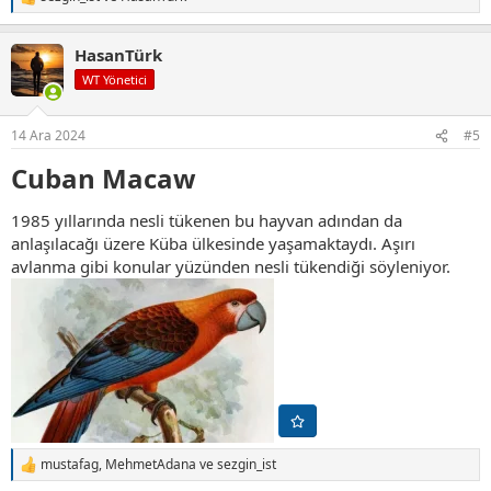
T
e
p
HasanTürk
k
i
WT Yönetici
l
e
r
14 Ara 2024
#5
:
Cuban Macaw​
1985 yıllarında nesli tükenen bu hayvan adından da
anlaşılacağı üzere Küba ülkesinde yaşamaktaydı. Aşırı
avlanma gibi konular yüzünden nesli tükendiği söyleniyor.
mustafag
,
MehmetAdana
ve
sezgin_ist
T
e