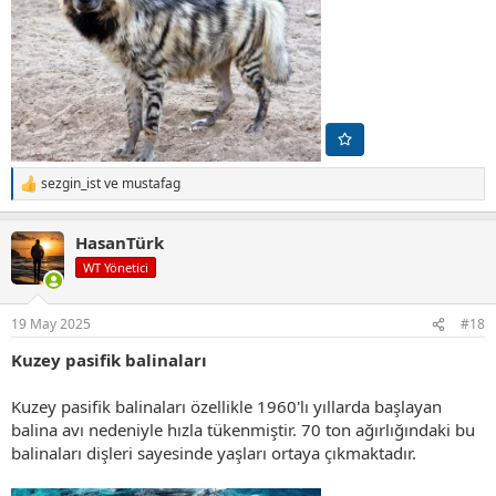
sezgin_ist
ve
mustafag
T
e
p
HasanTürk
k
i
WT Yönetici
l
e
r
19 May 2025
#18
:
Kuzey pasifik balinaları
Kuzey pasifik balinaları özellikle 1960'lı yıllarda başlayan
balina avı nedeniyle hızla tükenmiştir. 70 ton ağırlığındaki bu
balinaları dişleri sayesinde yaşları ortaya çıkmaktadır.