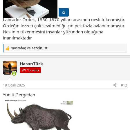
Labrador Ördek, 1850-1870 yılları arasında nesli tükenmiştir.
Ördeğin lezzeti çok sevilmediği için pek fazla avlanılmamıştır.
Neslinin tükenmesini insanlar yüzünden olduğuna
inanılmaktadır.
mustafag
ve
sezgin_ist
T
e
p
HasanTürk
k
i
WT Yönetici
l
e
r
19 Ocak 2025
#12
:
Yünlü Gergedan