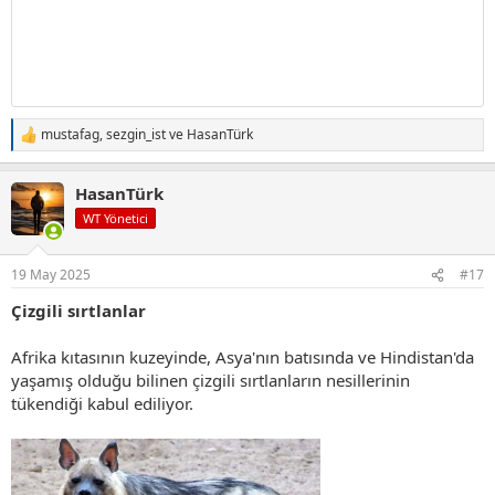
mustafag
,
sezgin_ist
ve
HasanTürk
T
e
p
HasanTürk
k
i
WT Yönetici
l
e
r
19 May 2025
#17
:
Çizgili sırtlanlar
Afrika kıtasının kuzeyinde, Asya'nın batısında ve Hindistan'da
yaşamış olduğu bilinen çizgili sırtlanların nesillerinin
tükendiği kabul ediliyor.