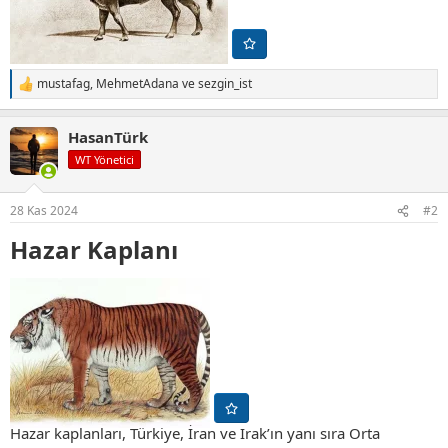
mustafag
,
MehmetAdana
ve
sezgin_ist
T
e
p
HasanTürk
k
i
WT Yönetici
l
e
r
28 Kas 2024
#2
:
Hazar Kaplanı​
Hazar kaplanları, Türkiye, İran ve Irak’ın yanı sıra Orta