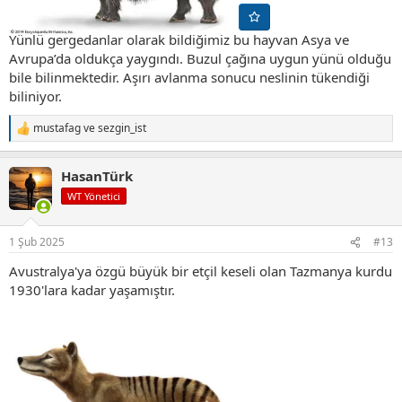
Yünlü gergedanlar olarak bildiğimiz bu hayvan Asya ve
Avrupa’da oldukça yaygındı. Buzul çağına uygun yünü olduğu
bile bilinmektedir. Aşırı avlanma sonucu neslinin tükendiği
biliniyor.
mustafag
ve
sezgin_ist
T
e
p
HasanTürk
k
i
WT Yönetici
l
e
r
1 Şub 2025
#13
:
Avustralya'ya özgü büyük bir etçil keseli olan Tazmanya kurdu
1930'lara kadar yaşamıştır.