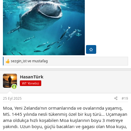
sezgin_ist
ve
mustafag
T
e
p
HasanTürk
k
i
WT Yönetici
l
e
r
25 Eyl 2025
#19
:
Moa, Yeni Zelanda'nın ormanlarında ve ovalarında yaşamış,
MS. 1445 yılında nesli tükenmiş özel bir kuş türü… Uçamayan
ama oldukça hızlı koşabilen Moa kuşlarının boyu 3 metreye
yakındı. Uzun boyu, güçlü bacakları ve gagası olan Moa kuşu,