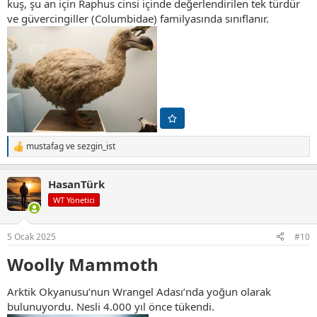
kuş, şu an için Raphus cinsi içinde değerlendirilen tek türdür
ve güvercingiller (Columbidae) familyasında sınıflanır.
mustafag
ve
sezgin_ist
T
e
p
HasanTürk
k
i
WT Yönetici
l
e
r
5 Ocak 2025
#10
:
Woolly Mammoth​
Arktik Okyanusu’nun Wrangel Adası’nda yoğun olarak
bulunuyordu. Nesli 4.000 yıl önce tükendi.