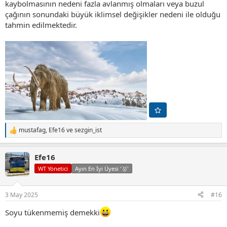
kaybolmasının nedeni fazla avlanmış olmaları veya buzul
çağının sonundaki büyük iklimsel değişikler nedeni ile olduğu
tahmin edilmektedir.
mustafag
,
Efe16
ve
sezgin_ist
T
e
p
Efe16
k
i
WT Yönetici
Ayın En İyi Üyesi '🥇'
l
e
r
3 May 2025
#16
:
Soyu tükenmemiş demekki