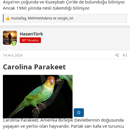
Asya’nın çoğunda ve Kuzeybatı Çin’de de bulunduğu biliniyor.
Ancak 1960 yılında nesli tükendiği biliniyor.
mustafag
,
MehmetAdana
ve
sezgin_ist
T
e
p
HasanTürk
k
i
WT Yönetici
l
e
r
14 Ara 2024
#3
:
Carolina Parakeet​
Carolina Parakeet, Amerika Birleşik Devletlerinin doğusunda
yaşayan ve yerlisi olan hayvandır. Parlak sarı kafa ve turuncu