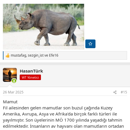
mustafag
,
sezgin_ist
ve
Efe16
T
e
p
HasanTürk
k
i
WT Yönetici
l
e
r
26 Mar 2025
#15
:
Mamut
Fil ailesinden gelen mamutlar son buzul çağında Kuzey
Amerika, Avrupa, Asya ve Afrika'da birçok farklı türleri ile
yayılmıştır. Son üyelerinin MÖ 1700 yılında yaşadığı tahmin
edilmektedir. İnsanların av hayvanı olan mamutların ortadan