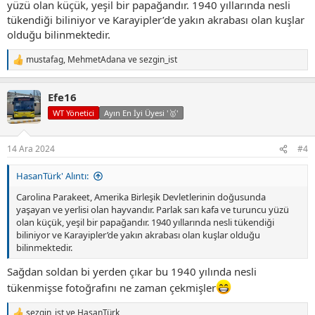
yüzü olan küçük, yeşil bir papağandır. 1940 yıllarında nesli
tükendiği biliniyor ve Karayipler’de yakın akrabası olan kuşlar
olduğu bilinmektedir.
mustafag
,
MehmetAdana
ve
sezgin_ist
T
e
p
Efe16
k
i
WT Yönetici
Ayın En İyi Üyesi '🥇'
l
e
r
14 Ara 2024
#4
:
HasanTürk' Alıntı:
Carolina Parakeet, Amerika Birleşik Devletlerinin doğusunda
yaşayan ve yerlisi olan hayvandır. Parlak sarı kafa ve turuncu yüzü
olan küçük, yeşil bir papağandır. 1940 yıllarında nesli tükendiği
biliniyor ve Karayipler’de yakın akrabası olan kuşlar olduğu
bilinmektedir.
Sağdan soldan bi yerden çıkar bu 1940 yılında nesli
tükenmişse fotoğrafını ne zaman çekmişler
sezgin_ist
ve
HasanTürk