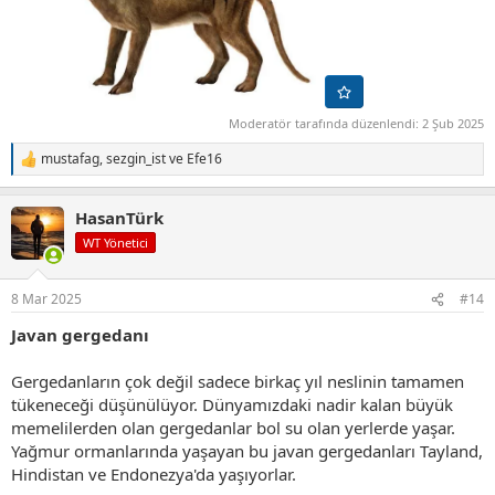
Moderatör tarafında düzenlendi:
2 Şub 2025
mustafag
,
sezgin_ist
ve
Efe16
T
e
p
HasanTürk
k
i
WT Yönetici
l
e
r
8 Mar 2025
#14
:
Javan gergedanı
Gergedanların çok değil sadece birkaç yıl neslinin tamamen
tükeneceği düşünülüyor. Dünyamızdaki nadir kalan büyük
memelilerden olan gergedanlar bol su olan yerlerde yaşar.
Yağmur ormanlarında yaşayan bu javan gergedanları Tayland,
Hindistan ve Endonezya'da yaşıyorlar.