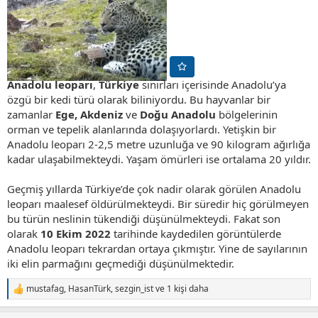
Anadolu leoparı
,
Türkiye
sınırları içerisinde Anadolu’ya
özgü bir kedi türü olarak biliniyordu. Bu hayvanlar bir
zamanlar
Ege, Akdeniz
ve
Doğu Anadolu
bölgelerinin
orman ve tepelik alanlarında dolaşıyorlardı. Yetişkin bir
Anadolu leoparı 2-2,5 metre uzunluğa ve 90 kilogram ağırlığa
kadar ulaşabilmekteydi. Yaşam ömürleri ise ortalama 20 yıldır.
Geçmiş yıllarda Türkiye’de çok nadir olarak görülen Anadolu
leoparı maalesef öldürülmekteydi. Bir süredir hiç görülmeyen
bu türün neslinin tükendiği düşünülmekteydi. Fakat son
olarak
10 Ekim 2022
tarihinde kaydedilen görüntülerde
Anadolu leoparı tekrardan ortaya çıkmıştır. Yine de sayılarının
iki elin parmağını geçmediği düşünülmektedir.
mustafag
,
HasanTürk
,
sezgin_ist
ve 1 kişi daha
T
e
p