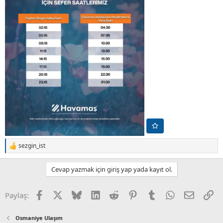
sezgin_ist
T
e
p
Cevap yazmak için giriş yap yada kayıt ol.
k
i
l
Facebook
X (Twitter)
Bluesky
LinkedIn
Reddit
Pinterest
Tumblr
WhatsApp
E-posta
Li
Paylaş:
e
r
:
Osmaniye Ulaşım