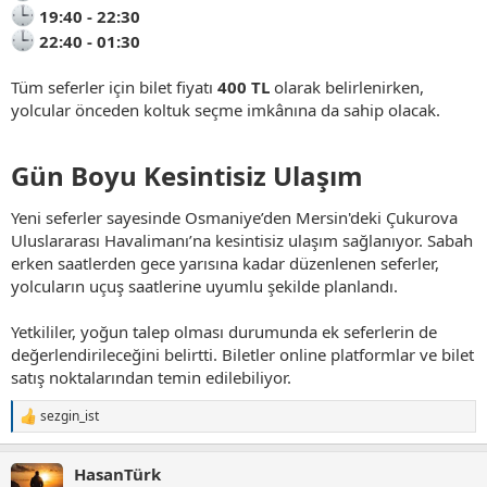
19:40 - 22:30
22:40 - 01:30
Tüm seferler için bilet fiyatı
400 TL
olarak belirlenirken,
yolcular önceden koltuk seçme imkânına da sahip olacak.
Gün Boyu Kesintisiz Ulaşım
Yeni seferler sayesinde Osmaniye’den Mersin'deki Çukurova
Uluslararası Havalimanı’na kesintisiz ulaşım sağlanıyor. Sabah
erken saatlerden gece yarısına kadar düzenlenen seferler,
yolcuların uçuş saatlerine uyumlu şekilde planlandı.
Yetkililer, yoğun talep olması durumunda ek seferlerin de
değerlendirileceğini belirtti. Biletler online platformlar ve bilet
satış noktalarından temin edilebiliyor.
sezgin_ist
T
e
p
HasanTürk
k