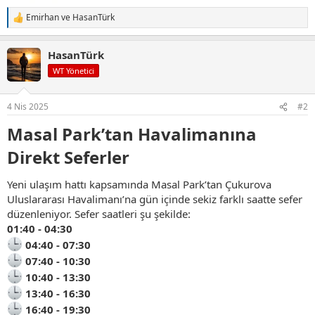
Emirhan
ve
HasanTürk
T
e
p
HasanTürk
k
i
WT Yönetici
l
e
r
4 Nis 2025
#2
:
Masal Park’tan Havalimanına
Direkt Seferler
Yeni ulaşım hattı kapsamında Masal Park’tan Çukurova
Uluslararası Havalimanı’na gün içinde sekiz farklı saatte sefer
düzenleniyor. Sefer saatleri şu şekilde:
01:40 - 04:30
04:40 - 07:30
07:40 - 10:30
10:40 - 13:30
13:40 - 16:30
16:40 - 19:30