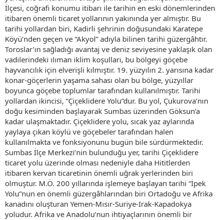
İlçesi, coğrafi konumu itibarı ile tarihin en eski dönemlerinden
itibaren önemli ticaret yollarının yakınında yer almıştır. Bu
tarihi yollardan biri, Kadirli şehrinin doğusundaki Karatepe
Köyü’nden geçen ve “Akyol” adıyla bilinen tarihi güzergâhtır.
Toroslar’ın sağladığı avantaj ve deniz seviyesine yaklaşık olan
vadilerindeki ılıman iklim koşulları, bu bölgeyi göçebe
hayvancılık için elverişli kılmıştır. 19. yüzyılın 2. yarısına kadar
konar-göçerlerin yaşama sahası olan bu bölge, yüzyıllar
boyunca göçebe toplumlar tarafından kullanılmıştır. Tarihi
yollardan ikincisi, “Çiçeklidere Yolu”dur. Bu yol, Çukurova’nın
doğu kesiminden başlayarak Sumbas üzerinden Göksun’a
kadar ulaşmaktadır. Çiçeklidere yolu, sıcak yaz aylarında
yaylaya çıkan köylü ve göçebeler tarafından halen
kullanılmakta ve fonksiyonunu bugün bile sürdürmektedir.
Sumbas İlçe Merkezi’nin bulunduğu yer, tarihi Çiçeklidere
ticaret yolu üzerinde olması nedeniyle daha Hititlerden
itibaren kervan ticaretinin önemli uğrak yerlerinden biri
olmuştur. M.Ö. 200 yıllarında işlemeye başlayan tarihi “İpek
Yolu”nun en önemli güzergâhlarından biri Ortadoğu ve Afrika
kanadını oluşturan Yemen-Mısır-Suriye-Irak-Kapadokya
yoludur. Afrika ve Anadolu’nun ihtiyaçlarının önemli bir