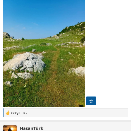
sezgin_ist
T
e
p
HasanTürk
k