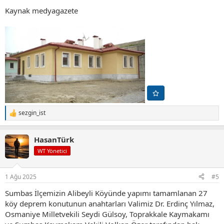
Kaynak medyagazete
sezgin_ist
T
e
p
HasanTürk
k
i
WT Yönetici
l
e
r
1 Ağu 2025
#5
:
Sumbas İlçemizin Alibeyli Köyünde yapımı tamamlanan 27
köy deprem konutunun anahtarları Valimiz Dr. Erdinç Yılmaz,
Osmaniye Milletvekili Seydi Gülsoy, Toprakkale Kaymakamı