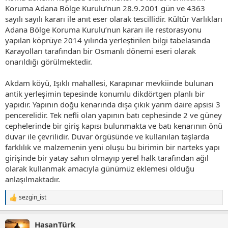
Koruma Adana Bölge Kurulu’nun 28.9.2001 gün ve 4363
sayılı sayılı kararı ile anıt eser olarak tescillidir. Kültür Varlıkları
Adana Bölge Koruma Kurulu’nun kararı ile restorasyonu
yapılan köprüye 2014 yılında yerleştirilen bilgi tabelasında
Karayolları tarafından bir Osmanlı dönemi eseri olarak
onarıldığı görülmektedir.
Akdam köyü, Işıklı mahallesi, Karapınar mevkiinde bulunan
antik yerleşimin tepesinde konumlu dikdörtgen planlı bir
yapıdır. Yapının doğu kenarında dışa çıkık yarım daire apsisi 3
pencerelidir. Tek nefli olan yapının batı cephesinde 2 ve güney
cephelerinde bir giriş kapısı bulunmakta ve batı kenarının önü
duvar ile çevrilidir. Duvar örgüsünde ve kullanılan taşlarda
farklılık ve malzemenin yeni oluşu bu birimin bir narteks yapı
girişinde bir yatay sahın olmayıp yerel halk tarafından ağıl
olarak kullanmak amacıyla günümüz eklemesi olduğu
anlaşılmaktadır.
sezgin_ist
T
e
p
HasanTürk
k