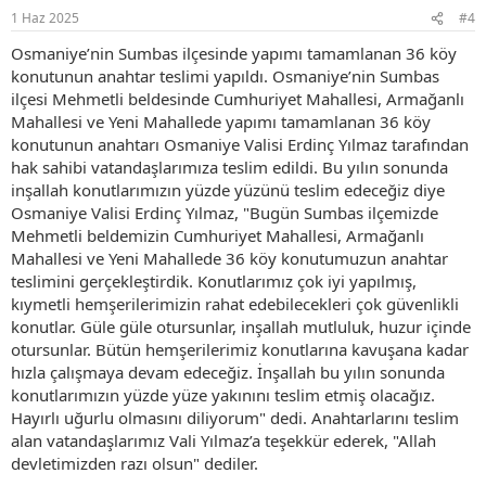
r
1 Haz 2025
#4
:
Osmaniye’nin Sumbas ilçesinde yapımı tamamlanan 36 köy
konutunun anahtar teslimi yapıldı. Osmaniye’nin Sumbas
ilçesi Mehmetli beldesinde Cumhuriyet Mahallesi, Armağanlı
Mahallesi ve Yeni Mahallede yapımı tamamlanan 36 köy
konutunun anahtarı Osmaniye Valisi Erdinç Yılmaz tarafından
hak sahibi vatandaşlarımıza teslim edildi. Bu yılın sonunda
inşallah konutlarımızın yüzde yüzünü teslim edeceğiz diye
Osmaniye Valisi Erdinç Yılmaz, "Bugün Sumbas ilçemizde
Mehmetli beldemizin Cumhuriyet Mahallesi, Armağanlı
Mahallesi ve Yeni Mahallede 36 köy konutumuzun anahtar
teslimini gerçekleştirdik. Konutlarımız çok iyi yapılmış,
kıymetli hemşerilerimizin rahat edebilecekleri çok güvenlikli
konutlar. Güle güle otursunlar, inşallah mutluluk, huzur içinde
otursunlar. Bütün hemşerilerimiz konutlarına kavuşana kadar
hızla çalışmaya devam edeceğiz. İnşallah bu yılın sonunda
konutlarımızın yüzde yüze yakınını teslim etmiş olacağız.
Hayırlı uğurlu olmasını diliyorum" dedi. Anahtarlarını teslim
alan vatandaşlarımız Vali Yılmaz’a teşekkür ederek, "Allah
devletimizden razı olsun" dediler.