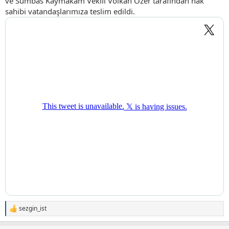
ve Sumbas Kaymakam Vekili Volkan Özer tarafından hak
sahibi vatandaşlarımıza teslim edildi.
sezgin_ist
T
e
p