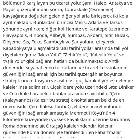
bölümünü karşılayan bu ticaret yolu; Şam, Halep, Antakya ve
Payas güzergâhından sonra, Toprakkale (Osmaniye)
kavşağında doğudan gelen diğer yollarla birleşerek iki kola
ayrılmaktadır. Bunlardan birincisi Misis, Adana ve Tarsus
yönünde ayrılırken; diğer kol Hemite ve Karatepe üzerinden
Flavyapolis, Binboğa, Alibeyli, Sumbas, Akdam, Sıtır, Bucak,
Döşeme, Sis, Feke, Saimbeyli ve Şar yolunu izleyerek
Kapadokya’ya ulaşmaktadır.Bu tarihi yollar arasında tali yol
diyebileceğimiz “Mezi Yolu”, “Zehli Yolu”, “Kalealtı Yolu” ve
“Aşılı Yolu” gibi bağlantı hatları da bulunmaktadır. Antik
dönemde, seyahat eden tüccarların ve ticaret kervanlarının
güvenliğini sağlamak için bu tarihi güzergâhlar boyunca
stratejik önem taşıyan ve aşılması güç karakol yerleşmeler ve
kaleler inşa edilmiştir. Çiçeklidere yolu üzerindeki Sıtır, Diniker
ve Çem kale harabeleri bunlar arasında sayılabilir. “Çem
(Kalayvannos) Kalesi” bu stratejik noktalardan belki de en
önemlisidir. Çem Kalesi. Tarihi Çiçelidere ticaret yolunun
güvenliğini sağlamak amacıyla Mehmetli Köyü’nün 4
kilometre kuzeyindeki yüksek kayalıkların üzerine kurulmuş
Roma dönemine ait Ortaçağ kalelerindendir. Kalenin
güneyinde Roma dönemiyle tarihlendirilen kabartmalar