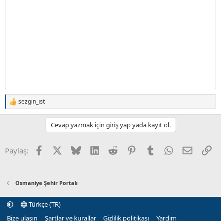
sezgin_ist
T
e
p
Cevap yazmak için giriş yap yada kayıt ol.
k
i
l
Facebook
X (Twitter)
Bluesky
LinkedIn
Reddit
Pinterest
Tumblr
WhatsApp
E-posta
Li
Paylaş:
e
r
:
Osmaniye Şehir Portalı
Türkçe (TR)
Bize ulaşın
Şartlar ve kurallar
Gizlilik politikası
Yardım