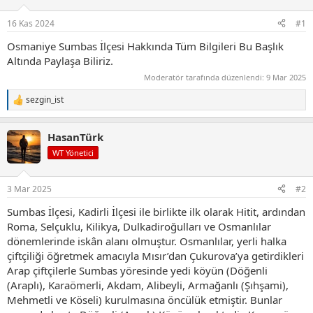
16 Kas 2024
#1
Osmaniye Sumbas İlçesi Hakkında Tüm Bilgileri Bu Başlık
Altında Paylaşa Biliriz.
Moderatör tarafında düzenlendi:
9 Mar 2025
sezgin_ist
T
e
p
HasanTürk
k
i
WT Yönetici
l
e
r
3 Mar 2025
#2
:
Sumbas İlçesi, Kadirli İlçesi ile birlikte ilk olarak Hitit, ardından
Roma, Selçuklu, Kilikya, Dulkadiroğulları ve Osmanlılar
dönemlerinde iskân alanı olmuştur. Osmanlılar, yerli halka
çiftçiliği öğretmek amacıyla Mısır’dan Çukurova’ya getirdikleri
Arap çiftçilerle Sumbas yöresinde yedi köyün (Döğenli
(Araplı), Karaömerli, Akdam, Alibeyli, Armağanlı (Şıhşami),
Mehmetli ve Köseli) kurulmasına öncülük etmiştir. Bunlar