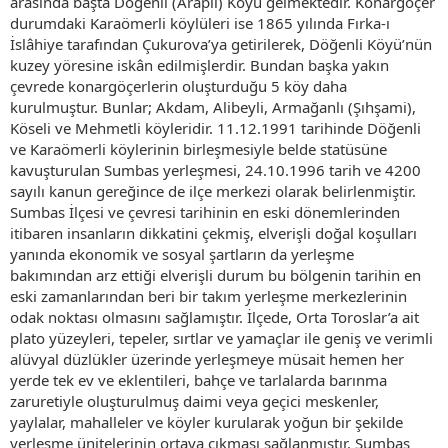
arasında başta Döğenli (Araplı) Köyü gelmektedir. Konargöçer
durumdaki Karaömerli köylüleri ise 1865 yılında Fırka-ı
İslâhiye tarafından Çukurova’ya getirilerek, Döğenli Köyü’nün
kuzey yöresine iskân edilmişlerdir. Bundan başka yakın
çevrede konargöçerlerin oluşturduğu 5 köy daha
kurulmuştur. Bunlar; Akdam, Alibeyli, Armağanlı (Şıhşami),
Köseli ve Mehmetli köyleridir. 11.12.1991 tarihinde Döğenli
ve Karaömerli köylerinin birleşmesiyle belde statüsüne
kavuşturulan Sumbas yerleşmesi, 24.10.1996 tarih ve 4200
sayılı kanun gereğince de ilçe merkezi olarak belirlenmiştir.
Sumbas İlçesi ve çevresi tarihinin en eski dönemlerinden
itibaren insanların dikkatini çekmiş, elverişli doğal koşulları
yanında ekonomik ve sosyal şartların da yerleşme
bakımından arz ettiği elverişli durum bu bölgenin tarihin en
eski zamanlarından beri bir takım yerleşme merkezlerinin
odak noktası olmasını sağlamıştır. İlçede, Orta Toroslar’a ait
plato yüzeyleri, tepeler, sırtlar ve yamaçlar ile geniş ve verimli
alüvyal düzlükler üzerinde yerleşmeye müsait hemen her
yerde tek ev ve eklentileri, bahçe ve tarlalarda barınma
zaruretiyle oluşturulmuş daimi veya geçici meskenler,
yaylalar, mahalleler ve köyler kurularak yoğun bir şekilde
yerleşme ünitelerinin ortaya çıkması sağlanmıştır. Sumbas