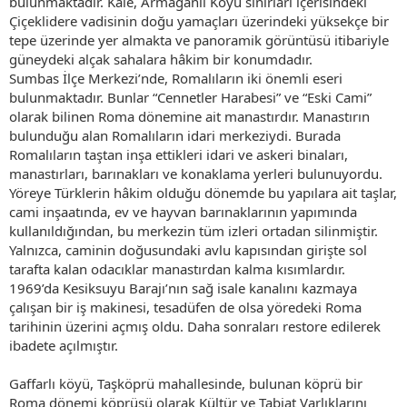
bulunmaktadır. Kale, Armağanlı Köyü sınırları içerisindeki
Çiçeklidere vadisinin doğu yamaçları üzerindeki yüksekçe bir
tepe üzerinde yer almakta ve panoramik görüntüsü itibariyle
güneydeki alçak sahalara hâkim bir konumdadır.
Sumbas İlçe Merkezi’nde, Romalıların iki önemli eseri
bulunmaktadır. Bunlar “Cennetler Harabesi” ve “Eski Cami”
olarak bilinen Roma dönemine ait manastırdır. Manastırın
bulunduğu alan Romalıların idari merkeziydi. Burada
Romalıların taştan inşa ettikleri idari ve askeri binaları,
manastırları, barınakları ve konaklama yerleri bulunuyordu.
Yöreye Türklerin hâkim olduğu dönemde bu yapılara ait taşlar,
cami inşaatında, ev ve hayvan barınaklarının yapımında
kullanıldığından, bu merkezin tüm izleri ortadan silinmiştir.
Yalnızca, caminin doğusundaki avlu kapısından girişte sol
tarafta kalan odacıklar manastırdan kalma kısımlardır.
1969’da Kesiksuyu Barajı’nın sağ isale kanalını kazmaya
çalışan bir iş makinesi, tesadüfen de olsa yöredeki Roma
tarihinin üzerini açmış oldu. Daha sonraları restore edilerek
ibadete açılmıştır.
Gaffarlı köyü, Taşköprü mahallesinde, bulunan köprü bir
Roma dönemi köprüsü olarak Kültür ve Tabiat Varlıklarını