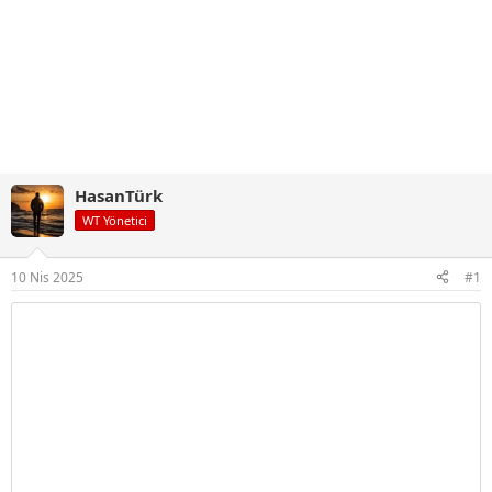
HasanTürk
WT Yönetici
10 Nis 2025
#1