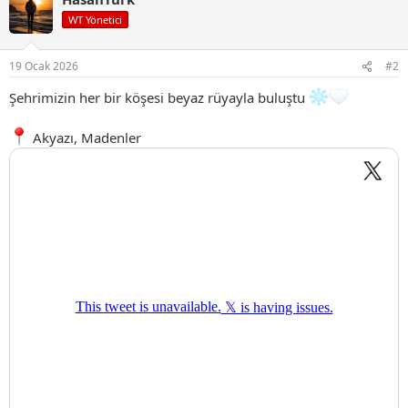
i
WT Yönetici
l
e
r
19 Ocak 2026
#2
:
Şehrimizin her bir köşesi beyaz rüyayla buluştu
Akyazı, Madenler