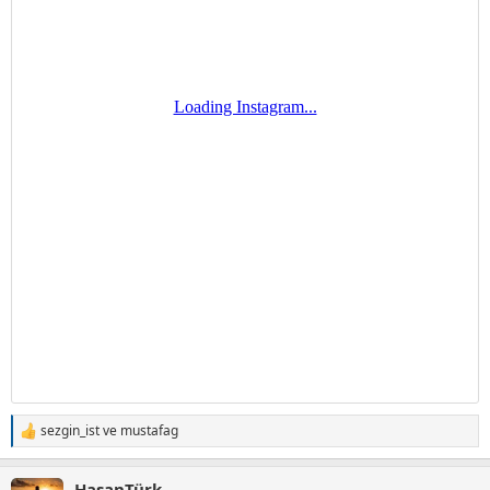
sezgin_ist
ve
mustafag
T
e
p
HasanTürk
k