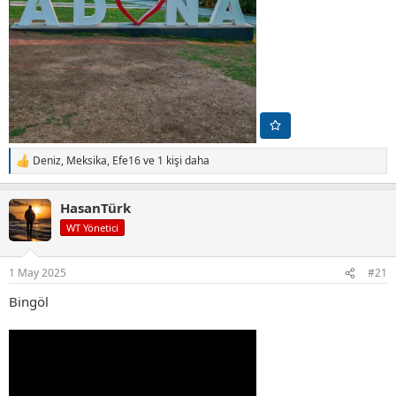
Deniz
,
Meksika
,
Efe16
ve 1 kişi daha
T
e
p
HasanTürk
k
i
WT Yönetici
l
e
r
1 May 2025
#21
:
Bingöl