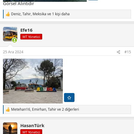
Görsel Alıntıdır
Deniz
,
Tahir
,
Meksika
ve 1 kişi daha
T
e
p
Efe16
k
i
WT Yönetici
l
e
r
25 Ara 2024
#15
:
Metehan16
,
Emirhan
,
Tahir
ve 2 diğerleri
T
e
p
HasanTürk
k
i
WT Yönetici