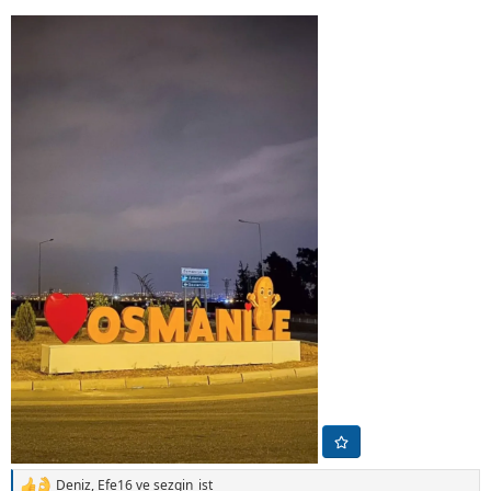
Deniz
,
Efe16
ve
sezgin_ist