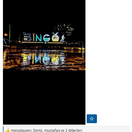
mesutguven
,
Deniz
,
mustafag
ve 2 diğerleri