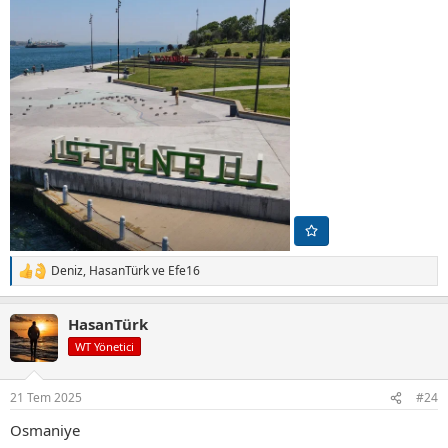
Deniz
,
HasanTürk
ve
Efe16
T
e
p
HasanTürk
k
i
WT Yönetici
l
e
r
21 Tem 2025
#24
:
Osmaniye