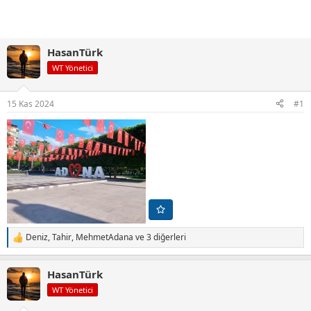
HasanTürk
WT Yönetici
15 Kas 2024
#1
Deniz
,
Tahir
,
MehmetAdana
ve 3 diğerleri
T
e
p
HasanTürk
k
i
WT Yönetici
l
e