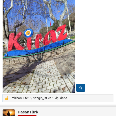
Emirhan
,
Efe16
,
sezgin_ist
ve 1 kişi daha
T
e
p
HasanTürk
k