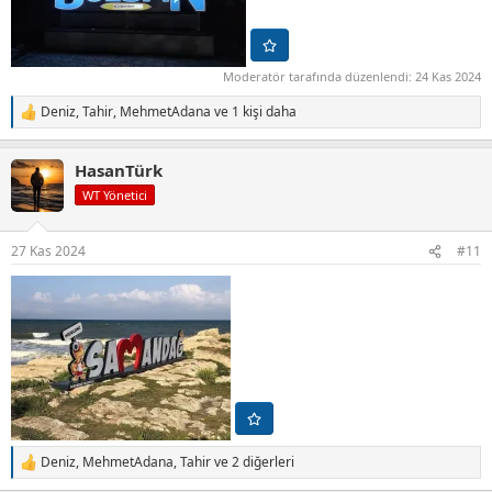
Moderatör tarafında düzenlendi:
24 Kas 2024
Deniz
,
Tahir
,
MehmetAdana
ve 1 kişi daha
T
e
p
HasanTürk
k
i
WT Yönetici
l
e
r
27 Kas 2024
#11
:
Deniz
,
MehmetAdana
,
Tahir
ve 2 diğerleri
T
e