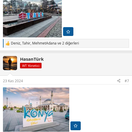
Deniz
,
Tahir
,
MehmetAdana
ve 2 diğerleri
T
e
p
HasanTürk
k
i
WT Yönetici
l
e
r
23 Kas 2024
#7
: