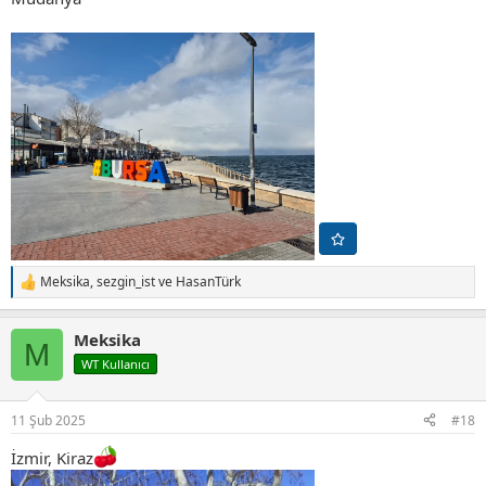
Meksika
,
sezgin_ist
ve
HasanTürk
T
e
p
Meksika
k
M
i
WT Kullanıcı
l
e
r
11 Şub 2025
#18
:
İzmir, Kiraz