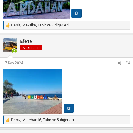
Deniz
,
Meksika
,
Tahir
ve 2 diğerleri
T
e
p
Efe16
k
i
WT Yönetici
l
e
r
17 Kas 2024
#4
:
Deniz
,
Metehan16
,
Tahir
ve 5 diğerleri
T
e
p