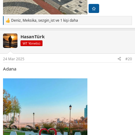
Deniz
,
Meksika
,
sezgin_ist
ve 1 kişi daha
T
e
p
HasanTürk
k
i
WT Yönetici
l
e
r
24 Mar 2025
#20
:
Adana