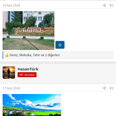
r
16 Kas 2024
#2
:
Deniz
,
Meksika
,
Tahir
ve 2 diğerleri
T
e
p
HasanTürk
k
i
WT Yönetici
l
e
r
17 Kas 2024
#3
: