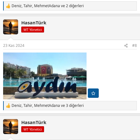
Deniz
,
Tahir
,
MehmetAdana
ve 2 diğerleri
T
e
p
HasanTürk
k
i
WT Yönetici
l
e
r
23 Kas 2024
#8
:
Deniz
,
Tahir
,
MehmetAdana
ve 3 diğerleri
T
e
p
HasanTürk
k
i
WT Yönetici
l
e