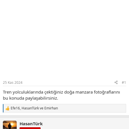
25 Kas 2024
#1
Tren yolculuklarında çektiğiniz doğa manzara fotoğraflarını
bu konuda paylaşabilirsiniz.
Efe16
,
HasanTürk
ve
Emirhan
T
e
p
HasanTürk
k
i