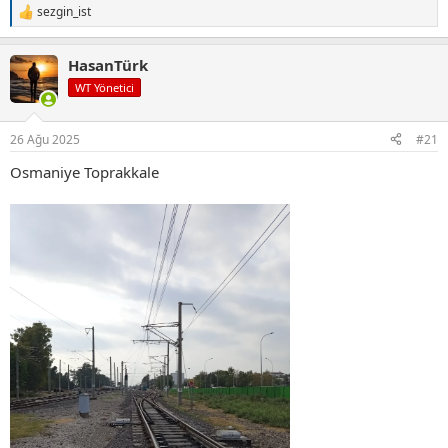
sezgin_ist
T
e
p
HasanTürk
k
i
WT Yönetici
l
e
r
26 Ağu 2025
#21
:
Osmaniye Toprakkale