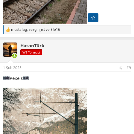
mustafag
,
sezgin_ist
ve
Efe16
T
e
p
HasanTürk
k
i
WT Yönetici
l
e
r
1 Şub 2025
#9
:
Pexels