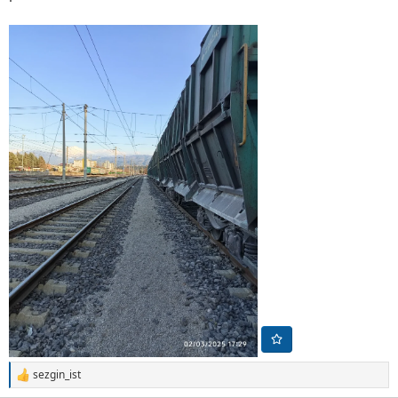
sezgin_ist
T
e