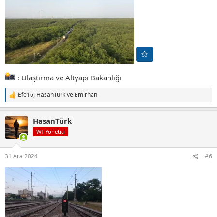
: Ulaştırma ve Altyapı Bakanlığı
Efe16
,
HasanTürk
ve
Emirhan
T
e
p
HasanTürk
k
i
WT Yönetici
l
e
r
31 Ara 2024
#6
: