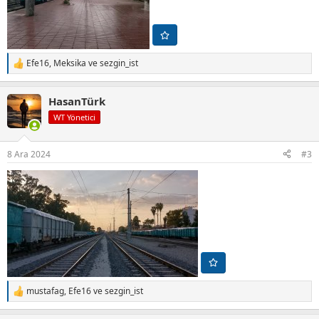
Efe16
,
Meksika
ve
sezgin_ist
T
e
p
HasanTürk
k
i
WT Yönetici
l
e
r
8 Ara 2024
#3
:
mustafag
,
Efe16
ve
sezgin_ist
T
e
p