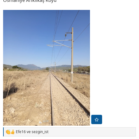
Efe16
ve
sezgin_ist
T
e