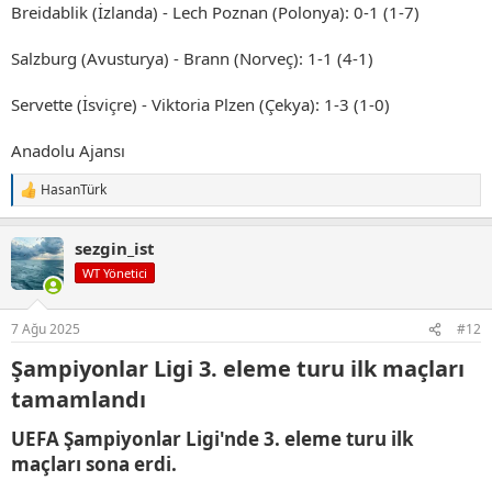
Breidablik (İzlanda) - Lech Poznan (Polonya): 0-1 (1-7)
Salzburg (Avusturya) - Brann (Norveç): 1-1 (4-1)
Servette (İsviçre) - Viktoria Plzen (Çekya): 1-3 (1-0)
Anadolu Ajansı
HasanTürk
T
e
p
sezgin_ist
k
i
WT Yönetici
l
e
r
7 Ağu 2025
#12
:
Şampiyonlar Ligi 3. eleme turu ilk maçları
tamamlandı​
UEFA Şampiyonlar Ligi'nde 3. eleme turu ilk
maçları sona erdi.​