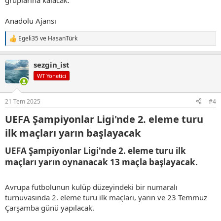
gruplarına kalacak.
Anadolu Ajansı
Egeli35
ve
HasanTürk
T
e
p
sezgin_ist
k
i
WT Yönetici
l
e
r
21 Tem 2025
#4
:
UEFA Şampiyonlar Ligi'nde 2. eleme turu
ilk maçları yarın başlayacak​
UEFA Şampiyonlar Ligi'nde 2. eleme turu ilk
maçları yarın oynanacak 13 maçla başlayacak.​
Avrupa futbolunun kulüp düzeyindeki bir numaralı
turnuvasında 2. eleme turu ilk maçları, yarın ve 23 Temmuz
Çarşamba günü yapılacak.