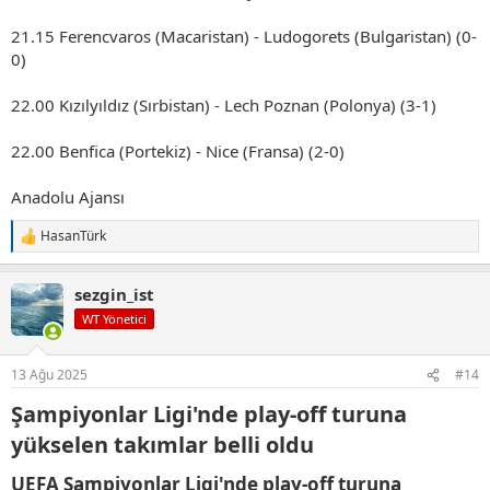
21.15 Ferencvaros (Macaristan) - Ludogorets (Bulgaristan) (0-
0)
22.00 Kızılyıldız (Sırbistan) - Lech Poznan (Polonya) (3-1)
22.00 Benfica (Portekiz) - Nice (Fransa) (2-0)
Anadolu Ajansı
HasanTürk
T
e
p
sezgin_ist
k
i
WT Yönetici
l
e
r
13 Ağu 2025
#14
:
Şampiyonlar Ligi'nde play-off turuna
yükselen takımlar belli oldu​
UEFA Şampiyonlar Ligi'nde play-off turuna