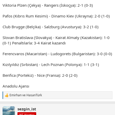
Viktoria Plzen (Çekya) - Rangers (İskoçya): 2-1 (0-3)
Pafos (Kıbrıs Rum Kesimi) - Dinamo Kiev (Ukrayna): 2-0 (1-0)
Club Brugge (Belçika) - Salzburg (Avusturya): 3-2 (1-0)
Slovan Bratislava (Slovakya) - Kairat Almaty (Kazakistan): 1-0
(0-1) Penaltılarla: 3-4 Kairat kazandı
Ferencvaros (Macaristan) - Ludogorets (Bulgaristan): 3-0 (0-0)
Kızılyıldız (Sırbistan) - Lech Poznan (Polonya): 1-1 (3-1)
Benfica (Portekiz) - Nice (Fransa): 2-0 (2-0)
Anadolu Ajansı
Emirhan
ve
HasanTürk
T
e
p
sezgin_ist
k
i
WT Yönetici