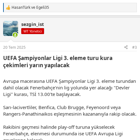
HasanTürk
ve
Egeli35
T
e
p
sezgin_ist
k
i
WT Yönetici
l
e
r
20 Tem 2025
#3
:
UEFA Şampiyonlar Ligi 3. eleme turu kura
çekimleri yarın yapılacak​
Avrupa macerasına UEFA Şampiyonlar Ligi 3. eleme turundan
dahil olacak Fenerbahçe'nin lig yolunda yer alacağı "Devler
Ligi" kurası, TSİ 13.00'te başlayacak.
Sarı-lacivertliler, Benfica, Club Brugge, Feyenoord veya
Rangers-Panathinaikos eşleşmesinin kazananıyla rakip olacak.
Rakibini geçmesi halinde play-off turuna yükselecek
Fenerbahçe, elenmesi durumunda ise UEFA Avrupa Ligi