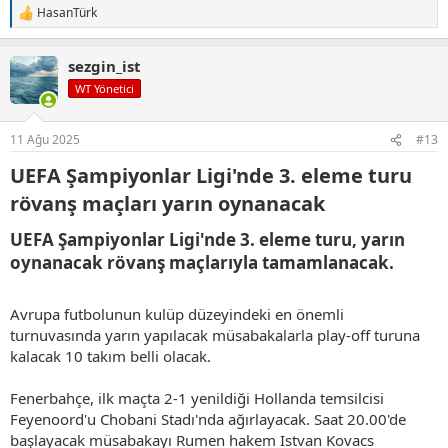
HasanTürk
T
e
p
sezgin_ist
k
i
WT Yönetici
l
e
r
11 Ağu 2025
#13
:
UEFA Şampiyonlar Ligi'nde 3. eleme turu
rövanş maçları yarın oynanacak​
UEFA Şampiyonlar Ligi'nde 3. eleme turu, yarın
oynanacak rövanş maçlarıyla tamamlanacak.​
Avrupa futbolunun kulüp düzeyindeki en önemli
turnuvasında yarın yapılacak müsabakalarla play-off turuna
kalacak 10 takım belli olacak.
Fenerbahçe, ilk maçta 2-1 yenildiği Hollanda temsilcisi
Feyenoord'u Chobani Stadı'nda ağırlayacak. Saat 20.00'de
başlayacak müsabakayı Rumen hakem Istvan Kovacs