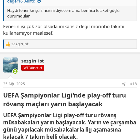
deger16' Alıntı:
Haydi fener kır şu zincirini diyecem ama benfica felaket güçlü
durumdular
Fenerin işi çok zor olsada imkansız değil morinho takımı
kullanamıyor maalesef.
sezgin_ist
T
e
p
sezgin_ist
k
i
WT Yönetici
l
e
r
25 Ağu 2025
#18
:
UEFA Şampiyonlar Ligi'nde play-off turu
rövanş maçları yarın başlayacak​
UEFA Şampiyonlar Ligi play-off turu rövanş
müsabakaları yarın başlayacak. Yarın ve çarşamba
günü yapılacak müsabakalarla lig aşamasına
kalacak 7 takım belli olacak.​