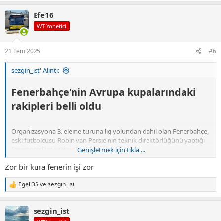
p
Efe16
k
i
WT Yönetici
l
e
r
21 Tem 2025
#6
:
sezgin_ist' Alıntı:
Fenerbahçe'nin Avrupa kupalarındaki
rakipleri belli oldu​
Organizasyona 3. eleme turuna lig yolundan dahil olan Fenerbahçe,
eski futbolcusu Robin van Persie'nin teknik direktörlüğünü yaptığı
Feyenoord'un rakibi oldu.
Genişletmek için tıkla ...
Zor bir kura fenerin işi zor
Eşleşmede ilk maç 5 ya da 6 Ağustos'ta Hollanda'da oynanacak.
Rövanş müsabakası ise 12 Ağustos'ta Fenerbahçe'nin ev
Egeli35
ve
sezgin_ist
sahipliğinde yapılacak.
T
e
p
sezgin_ist
k
Anadolu Ajansı
i