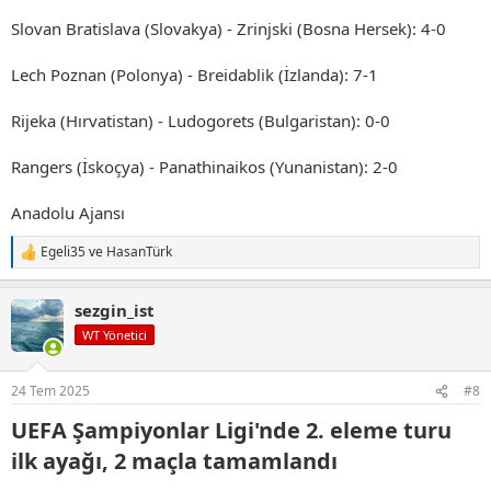
Slovan Bratislava (Slovakya) - Zrinjski (Bosna Hersek): 4-0
Lech Poznan (Polonya) - Breidablik (İzlanda): 7-1
Rijeka (Hırvatistan) - Ludogorets (Bulgaristan): 0-0
Rangers (İskoçya) - Panathinaikos (Yunanistan): 2-0
Anadolu Ajansı
Egeli35
ve
HasanTürk
T
e
p
sezgin_ist
k
i
WT Yönetici
l
e
r
24 Tem 2025
#8
:
UEFA Şampiyonlar Ligi'nde 2. eleme turu
ilk ayağı, 2 maçla tamamlandı​