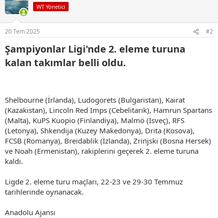
i
WT Yönetici
l
e
r
20 Tem 2025
#2
:
Şampiyonlar Ligi'nde 2. eleme turuna
kalan takımlar belli oldu.​
Shelbourne (İrlanda), Ludogorets (Bulgaristan), Kairat
(Kazakistan), Lincoln Red Imps (Cebelitarık), Hamrun Spartans
(Malta), KuPS Kuopio (Finlandiya), Malmö (İsveç), RFS
(Letonya), Shkendija (Kuzey Makedonya), Drita (Kosova),
FCSB (Romanya), Breidablik (İzlanda), Zrinjski (Bosna Hersek)
ve Noah (Ermenistan), rakiplerini geçerek 2. eleme turuna
kaldı.
Ligde 2. eleme turu maçları, 22-23 ve 29-30 Temmuz
tarihlerinde oynanacak.
Anadolu Ajansı