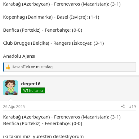
Karabağ (Azerbaycan) - Ferencvaros (Macaristan): (3-1)
Kopenhag (Danimarka) - Basel (İsviçre): (1-1)
Benfica (Portekiz) - Fenerbahçe: (0-0)
Club Brugge (Belçika) - Rangers (İskoçya): (3-1)
Anadolu Ajansı
HasanTürk
ve
mustafag
T
e
p
deger16
k
i
WT Kullanıcı
l
e
r
26 Ağu 2025
#19
:
Karabağ (Azerbaycan) - Ferencvaros (Macaristan): (3-1)
Benfica (Portekiz) - Fenerbahçe: (0-0)
iki takımımızı yürekten destekliyorum