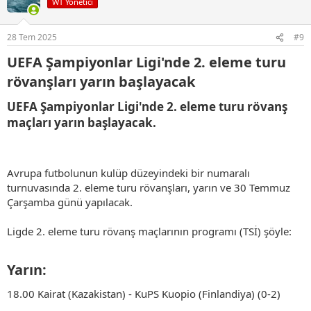
WT Yönetici
l
e
r
28 Tem 2025
#9
:
UEFA Şampiyonlar Ligi'nde 2. eleme turu
rövanşları yarın başlayacak​
UEFA Şampiyonlar Ligi'nde 2. eleme turu rövanş
maçları yarın başlayacak.​
Avrupa futbolunun kulüp düzeyindeki bir numaralı
turnuvasında 2. eleme turu rövanşları, yarın ve 30 Temmuz
Çarşamba günü yapılacak.
Ligde 2. eleme turu rövanş maçlarının programı (TSİ) şöyle:
Yarın:​
18.00 Kairat (Kazakistan) - KuPS Kuopio (Finlandiya) (0-2)