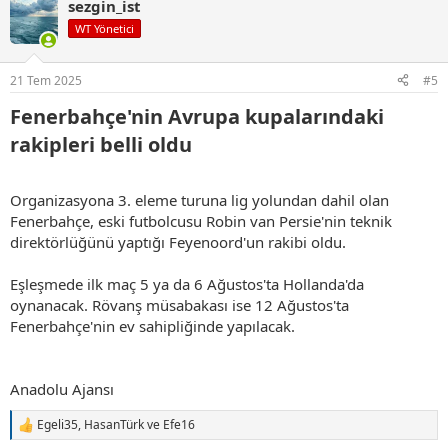
sezgin_ist
k
i
WT Yönetici
l
e
r
21 Tem 2025
#5
:
Fenerbahçe'nin Avrupa kupalarındaki
rakipleri belli oldu​
Organizasyona 3. eleme turuna lig yolundan dahil olan
Fenerbahçe, eski futbolcusu Robin van Persie'nin teknik
direktörlüğünü yaptığı Feyenoord'un rakibi oldu.
Eşleşmede ilk maç 5 ya da 6 Ağustos'ta Hollanda'da
oynanacak. Rövanş müsabakası ise 12 Ağustos'ta
Fenerbahçe'nin ev sahipliğinde yapılacak.
Anadolu Ajansı
Egeli35
,
HasanTürk
ve
Efe16
T
e