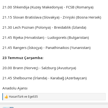
21.00 Shkendija (Kuzey Makedonya) - FCSB (Romanya)
21.15 Slovan Bratislava (Slovakya) - Zrinjski (Bosna Hersek)
21.30 Lech Poznan (Polonya) - Breidablik (İzlanda)
21.45 Rijeka (Hırvatistan) - Ludogorets (Bulgaristan)
21.45 Rangers (İskoçya) - Panathinaikos (Yunanistan)
23 Temmuz Çarşamba:
20.00 Brann (Norveç) - Salzburg (Avusturya)
21.45 Shelbourne (İrlanda) - Karabağ (Azerbaycan)
Anadolu Ajansı
HasanTürk
ve
Egeli35
T
e
p