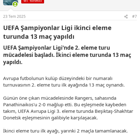
WT Yönetici
l
e
r
23 Tem 2025
#7
:
UEFA Şampiyonlar Ligi ikinci eleme
turunda 13 maç yapıldı​
UEFA Şampiyonlar Ligi'nde 2. eleme turu
mücadelesi başladı. İkinci eleme turunda 13 maç
yapıldı.​
Avrupa futbolunun kulüp düzeyindeki bir numaralı
turnuvasının 2. eleme turu ilk ayağında 13 maç oynandı.
Günün öne çıkan mücadelesinde Rangers, sahasında
Panathinaikos'u 2-0 mağlup etti. Bu eşleşmede kaybeden
takım, UEFA Avrupa Ligi 3. eleme turunda Beşiktaş-Shakhtar
Donetsk eşleşmesinin galibiyle karşılaşacak.
İkinci eleme turu ilk ayağı, yarınki 2 maçla tamamlanacak.