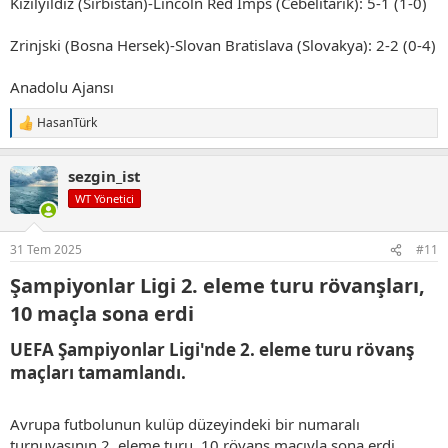
Kızılyıldız (Sırbistan)-Lincoln Red Imps (Cebelitarık): 5-1 (1-0)
Zrinjski (Bosna Hersek)-Slovan Bratislava (Slovakya): 2-2 (0-4)
Anadolu Ajansı
HasanTürk
T
e
p
sezgin_ist
k
i
WT Yönetici
l
e
r
31 Tem 2025
#11
:
Şampiyonlar Ligi 2. eleme turu rövanşları,
10 maçla sona erdi​
UEFA Şampiyonlar Ligi'nde 2. eleme turu rövanş
maçları tamamlandı.​
Avrupa futbolunun kulüp düzeyindeki bir numaralı
turnuvasının 2. eleme turu, 10 rövanş maçıyla sona erdi.