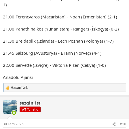
1)
21.00 Ferencvaros (Macaristan) - Noah (Ermenistan) (2-1)
21.00 Panathinaikos (Yunanistan) - Rangers (İskoçya) (0-2)
21.30 Breidablik (İzlanda) - Lech Poznan (Polonya) (1-7)
21.45 Salzburg (Avusturya) - Brann (Norveç) (4-1)
22.00 Servette (İsviçre) - Viktoria Plzen (Çekya) (1-0)
Anadolu Ajansı
HasanTürk
T
e
p
sezgin_ist
k
i
WT Yönetici
l
e
r
30 Tem 2025
#10
: