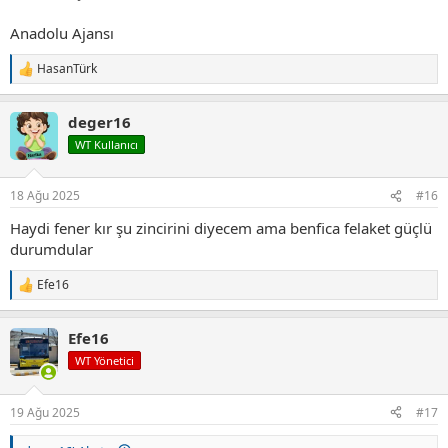
Anadolu Ajansı
HasanTürk
T
e
p
deger16
k
i
WT Kullanıcı
l
e
r
18 Ağu 2025
#16
:
Haydi fener kır şu zincirini diyecem ama benfica felaket güçlü
durumdular
Efe16
T
e
p
Efe16
k
i
WT Yönetici
l
e
r
19 Ağu 2025
#17
: