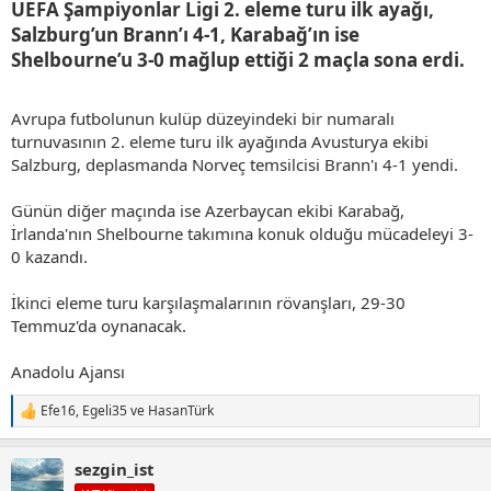
UEFA Şampiyonlar Ligi 2. eleme turu ilk ayağı,
Salzburg’un Brann’ı 4-1, Karabağ’ın ise
Shelbourne’u 3-0 mağlup ettiği 2 maçla sona erdi.​
Avrupa futbolunun kulüp düzeyindeki bir numaralı
turnuvasının 2. eleme turu ilk ayağında Avusturya ekibi
Salzburg, deplasmanda Norveç temsilcisi Brann'ı 4-1 yendi.
Günün diğer maçında ise Azerbaycan ekibi Karabağ,
İrlanda'nın Shelbourne takımına konuk olduğu mücadeleyi 3-
0 kazandı.
İkinci eleme turu karşılaşmalarının rövanşları, 29-30
Temmuz'da oynanacak.
Anadolu Ajansı
Efe16
,
Egeli35
ve
HasanTürk
T
e
p
sezgin_ist
k
i