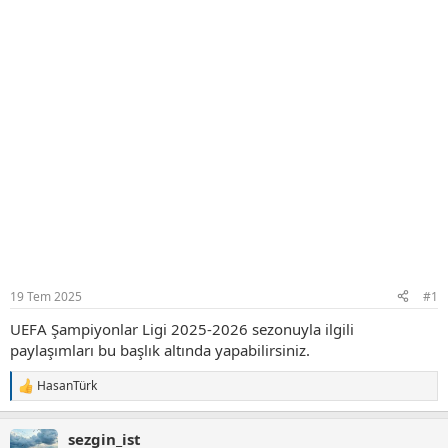
19 Tem 2025
#1
UEFA Şampiyonlar Ligi 2025-2026 sezonuyla ilgili
paylaşımları bu başlık altında yapabilirsiniz.
HasanTürk
T
e
p
sezgin_ist
k