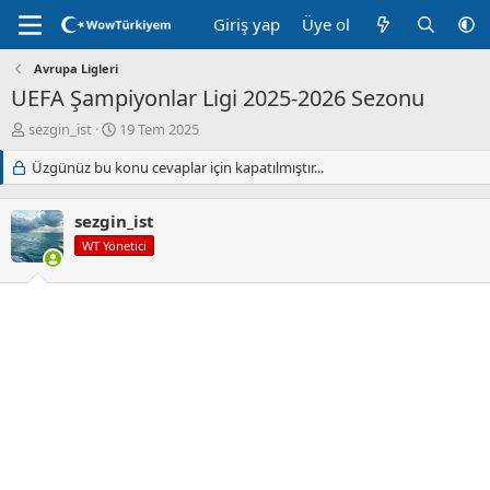
Giriş yap
Üye ol
Avrupa Ligleri
UEFA Şampiyonlar Ligi 2025-2026 Sezonu
K
B
sezgin_ist
19 Tem 2025
o
a
n
Üzgünüz bu konu cevaplar için kapatılmıştır...
ş
u
l
y
a
sezgin_ist
u
n
B
g
WT Yönetici
a
ı
ş
ç
l
t
a
a
t
r
a
i
n
h
i