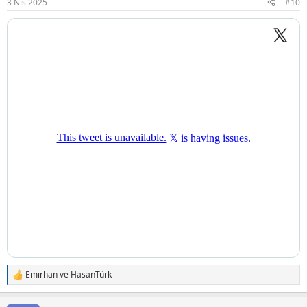
3 Nis 2025
#10
:
Emirhan
ve
HasanTürk
T
e
p