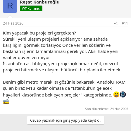
Reşat Kanburoğlu
k
R
i
WT Kullanıcı
l
e
r
24 Haz 2026
#11
:
Kim yapacak bu projeleri gerçekten?
Sürekli yeni ulaşım projeleri açıklanıyor ama sahada
karşılığını görmek zorlaşıyor. Önce verilen sözlerin ve
başlanan işlerin tamamlanması gerekiyor. Aksi halde yeni
vaatler güven vermiyor.
İstanbul’da asıl ihtiyaç yeni proje açıklamak değil, mevcut
projeleri bitirmek ve ulaşımı bütüncül bir planla ilerletmek.
Benim gibi metro meraklısı gözünle bakarsak, AnadoluTRAM
şu an biraz M13 kadar olmasa da "İstanbul'un gelecek
hayalleri klasöründe bekleyen projeler" kategorisinde.
Son düzenleme:
24 Haz 2026
Cevap yazmak için giriş yap yada kayıt ol.