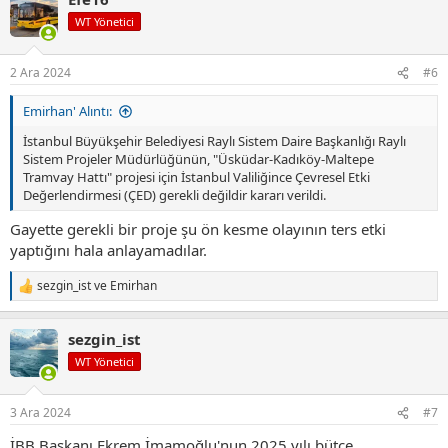
i
WT Yönetici
l
e
r
2 Ara 2024
#6
:
Emirhan' Alıntı:
İstanbul Büyükşehir Belediyesi Raylı Sistem Daire Başkanlığı Raylı
Sistem Projeler Müdürlüğünün, "Üsküdar-Kadıköy-Maltepe
Tramvay Hattı" projesi için İstanbul Valiliğince Çevresel Etki
Değerlendirmesi (ÇED) gerekli değildir kararı verildi.
Gayette gerekli bir proje şu ön kesme olayının ters etki
yaptığını hala anlayamadılar.
sezgin_ist
ve
Emirhan
T
e
p
sezgin_ist
k
i
WT Yönetici
l
e
r
3 Ara 2024
#7
:
İBB Başkanı Ekrem İmamoğlu'nun 2025 yılı bütçe