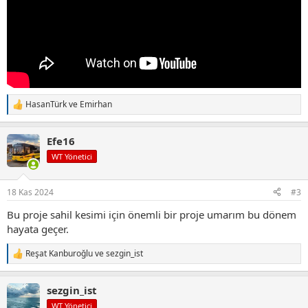
HasanTürk
ve
Emirhan
T
e
p
Efe16
k
i
WT Yönetici
l
e
r
18 Kas 2024
#3
:
Bu proje sahil kesimi için önemli bir proje umarım bu dönem
hayata geçer.
Reşat Kanburoğlu
ve
sezgin_ist
T
e
p
sezgin_ist
k
i
WT Yönetici