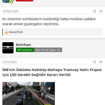
l
e
r
18 Kas 2024
#4
:
En önemlisi minibüslerin kullandığı hatta minibüs caddesi
olarak anılan güzergahın seçilmesi.
HasanTürk
T
e
p
Emirhan
k
i
WT Kullanıcı
Ayın En İyi Üyesi '🥇'
l
e
r
2 Ara 2024
#5
:
İBB'nin Üsküdar-Kadıköy-Maltepe Tramvay Hattı Projesi
için ÇED Gerekli Değildir Kararı Verildi