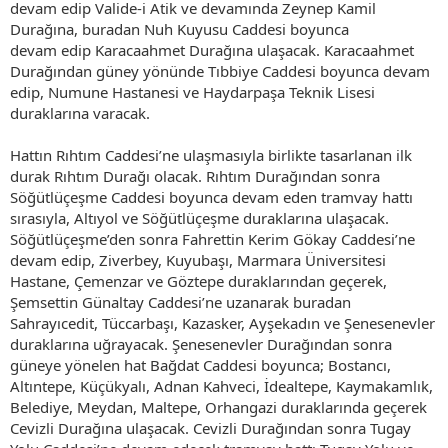
devam edip Valide-i Atik ve devamında Zeynep Kamil
Durağına, buradan Nuh Kuyusu Caddesi boyunca
devam edip Karacaahmet Durağına ulaşacak. Karacaahmet
Durağından güney yönünde Tıbbiye Caddesi boyunca devam
edip, Numune Hastanesi ve Haydarpaşa Teknik Lisesi
duraklarına varacak.
Hattın Rıhtım Caddesi’ne ulaşmasıyla birlikte tasarlanan ilk
durak Rıhtım Durağı olacak. Rıhtım Durağından sonra
Söğütlüçeşme Caddesi boyunca devam eden tramvay hattı
sırasıyla, Altıyol ve Söğütlüçeşme duraklarına ulaşacak.
Söğütlüçeşme’den sonra Fahrettin Kerim Gökay Caddesi’ne
devam edip, Ziverbey, Kuyubaşı, Marmara Üniversitesi
Hastane, Çemenzar ve Göztepe duraklarından geçerek,
Şemsettin Günaltay Caddesi’ne uzanarak buradan
Sahrayıcedit, Tüccarbaşı, Kazasker, Ayşekadın ve Şenesenevler
duraklarına uğrayacak. Şenesenevler Durağından sonra
güneye yönelen hat Bağdat Caddesi boyunca; Bostancı,
Altıntepe, Küçükyalı, Adnan Kahveci, İdealtepe, Kaymakamlık,
Belediye, Meydan, Maltepe, Orhangazi duraklarında geçerek
Cevizli Durağına ulaşacak. Cevizli Durağından sonra Tugay