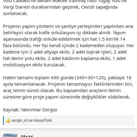
Yolu Caddesi’ne devam edecek tramvay hattı Tugay Yolu ve
Vergi Dairesi duraklarından geçerek, Cevizli sapağında
sonlanacak.
Projenin yapım yöntemi ve şantiye yerleşimleri yapılırken ana
belirleyici olarak trafik sirkülasyon işi dikkate alındı. Yapım
aşamasında trafiği sirküle edebilmek için hat 1.5 km’lik 14
faza bölündü. Her faz kendi içinde 2 kademeden oluşuyor. Her
kademe için 2 adet altyapı ekibi, 2 adet toprak işleri, 2 adet
hat demir yolu ekibi, 2 adet kaldırım kaplama ekibi, 1 adet
mobilizasyon ekibi kurulacak.
Hattın tamamı toplam 490 günde (340+30+120), yaklaşık 16
ayda tamamlanacak. Projenin tamamlayıcı faktörlerinden biri,
araç temin süresi olacak. Bu kapsamdan araçların temin
süresine göre proje yapım süresinde değişiklikler olabilecek.
Kaynak: Yatırımlar Dergisi
sezgin_ist
ve
HasanTürk
T
e
p
Efe16
k