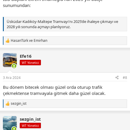
sunumundan:
Üsküdar-Kadıköy-Maltepe Tramvayı'nı 2025’de ihaleye çıkmayı ve
2028 yılı sonunda açmayı planlıyoruz.
HasanTürk
ve
Emirhan
T
e
p
Efe16
k
i
WT Yönetici
l
e
r
3 Ara 2024
#8
:
Bu dönem bitecek olması güzel orda oturup trafik
çekmektense tramvayala gitmek daha güzel olacak.
sezgin_ist
T
e
p
sezgin_ist
k
i
WT Yönetici
l