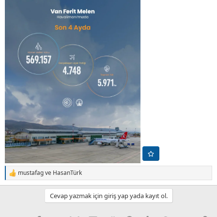
mustafag
ve
HasanTürk
T
e
p
Cevap yazmak için giriş yap yada kayıt ol.
k
i
l