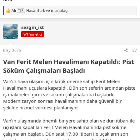
Ali 🇹🇷
,
HasanTürk
ve
mustafag
T
e
p
sezgin_ist
k
i
WT Yönetici
l
e
r
6 Eyl 2025
#7
:
Van Ferit Melen Havalimanı Kapatıldı: Pist
Söküm Çalışmaları Başladı​
Van’ın hava ulaşımı için kritik öneme sahip Ferit Melen
Havalimanı uçuşlara kapatıldı. Dün son seferin ardından piste
iş makineleri girdi ve söküm çalışmalarına başlandı.
Modernizasyon sonrası havalimanının daha güvenli bir
şekilde hizmet vermesi planlanıyor.
Van’ın ulaşımında önemli bir yere sahip olan ve dün itibarı ile
uçuşlara kapatılan Ferit Melen Havalimanında pist sökme
çalışmaları başladı. Dün saat 17.00 itibarı ile uçakların son