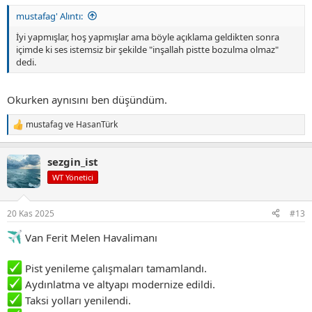
mustafag' Alıntı:
İyi yapmışlar, hoş yapmışlar ama böyle açıklama geldikten sonra
içimde ki ses istemsiz bir şekilde "inşallah pistte bozulma olmaz"
dedi.
Okurken aynısını ben düşündüm.
mustafag
ve
HasanTürk
T
e
p
sezgin_ist
k
i
WT Yönetici
l
e
r
20 Kas 2025
#13
:
Van Ferit Melen Havalimanı
Pist yenileme çalışmaları tamamlandı.
Aydınlatma ve altyapı modernize edildi.
Taksi yolları yenilendi.