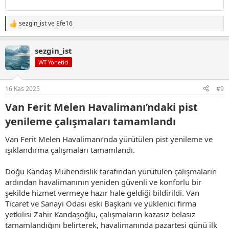
sezgin_ist
ve
Efe16
T
e
p
sezgin_ist
k
i
WT Yönetici
l
e
r
16 Kas 2025
#9
:
Van Ferit Melen Havalimanı’ndaki pist
yenileme çalışmaları tamamlandı​
Van Ferit Melen Havalimanı’nda yürütülen pist yenileme ve
ışıklandırma çalışmaları tamamlandı.
Doğu Kandaş Mühendislik tarafından yürütülen çalışmaların
ardından havalimanının yeniden güvenli ve konforlu bir
şekilde hizmet vermeye hazır hale geldiği bildirildi. Van
Ticaret ve Sanayi Odası eski Başkanı ve yüklenici firma
yetkilisi Zahir Kandaşoğlu, çalışmaların kazasız belasız
tamamlandığını belirterek, havalimanında pazartesi günü ilk