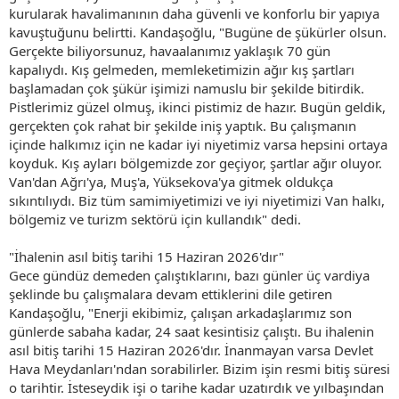
kurularak havalimanının daha güvenli ve konforlu bir yapıya
kavuştuğunu belirtti. Kandaşoğlu, "Bugüne de şükürler olsun.
Gerçekte biliyorsunuz, havaalanımız yaklaşık 70 gün
kapalıydı. Kış gelmeden, memleketimizin ağır kış şartları
başlamadan çok şükür işimizi namuslu bir şekilde bitirdik.
Pistlerimiz güzel olmuş, ikinci pistimiz de hazır. Bugün geldik,
gerçekten çok rahat bir şekilde iniş yaptık. Bu çalışmanın
içinde halkımız için ne kadar iyi niyetimiz varsa hepsini ortaya
koyduk. Kış ayları bölgemizde zor geçiyor, şartlar ağır oluyor.
Van'dan Ağrı'ya, Muş'a, Yüksekova'ya gitmek oldukça
sıkıntılıydı. Biz tüm samimiyetimizi ve iyi niyetimizi Van halkı,
bölgemiz ve turizm sektörü için kullandık" dedi.
"İhalenin asıl bitiş tarihi 15 Haziran 2026'dır"
Gece gündüz demeden çalıştıklarını, bazı günler üç vardiya
şeklinde bu çalışmalara devam ettiklerini dile getiren
Kandaşoğlu, "Enerji ekibimiz, çalışan arkadaşlarımız son
günlerde sabaha kadar, 24 saat kesintisiz çalıştı. Bu ihalenin
asıl bitiş tarihi 15 Haziran 2026'dır. İnanmayan varsa Devlet
Hava Meydanları'ndan sorabilirler. Bizim işin resmi bitiş süresi
o tarihtir. İsteseydik işi o tarihe kadar uzatırdık ve yılbaşından