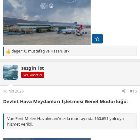
deger16
,
mustafag
ve
HasanTürk
T
e
p
sezgin_ist
k
i
WT Yönetici
l
e
r
16 Nis 2026
#15
:
Devlet Hava Meydanları İşletmesi Genel Müdürlüğü:
Van Ferit Melen Havalimanı’mızda mart ayında 160.651 yolcuya
hizmet verildi.