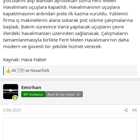
yolcularını alıp alandan ayrıldıktan sonra Ferit Melen
Havalimanı uçuşlara kapatıldı. Havalimanının uçuşlara
kapatılmasının ardından piste ilk kazma vuruldu. Yüklenici
firma iş makinelerini alana sokarak pist sökme çalışmalarına
başladı. Bakım süresince Van’a yapılacak uçuşların çevre
illerdeki havalimanları üzerinden sağlanacak. Çalışmaların
tamamlanmasıyla birlikte Ferit Melen Havalimanı’nın daha
modern ve güvenli bir şekilde hizmet verecek.
Kaynak: Hava Haber
Ali 🇹🇷
ve
HasanTürk
T
e
p
Emirhan
k
i
WT Kullanıcı
Ayın En İyi Üyesi '🥇'
l
e
r
5 Eki 2025
#8
: