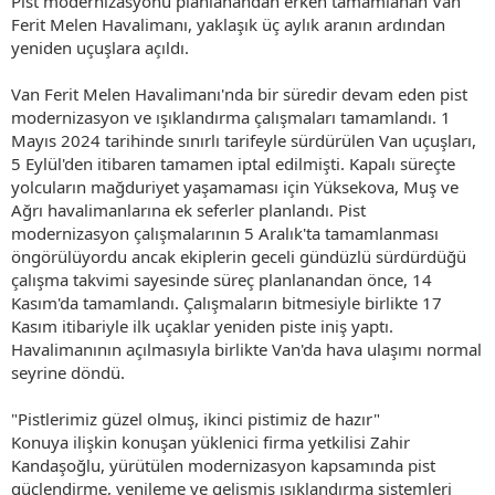
Pist modernizasyonu planlanandan erken tamamlanan Van
Ferit Melen Havalimanı, yaklaşık üç aylık aranın ardından
yeniden uçuşlara açıldı.
Van Ferit Melen Havalimanı'nda bir süredir devam eden pist
modernizasyon ve ışıklandırma çalışmaları tamamlandı. 1
Mayıs 2024 tarihinde sınırlı tarifeyle sürdürülen Van uçuşları,
5 Eylül'den itibaren tamamen iptal edilmişti. Kapalı süreçte
yolcuların mağduriyet yaşamaması için Yüksekova, Muş ve
Ağrı havalimanlarına ek seferler planlandı. Pist
modernizasyon çalışmalarının 5 Aralık'ta tamamlanması
öngörülüyordu ancak ekiplerin geceli gündüzlü sürdürdüğü
çalışma takvimi sayesinde süreç planlanandan önce, 14
Kasım'da tamamlandı. Çalışmaların bitmesiyle birlikte 17
Kasım itibariyle ilk uçaklar yeniden piste iniş yaptı.
Havalimanının açılmasıyla birlikte Van'da hava ulaşımı normal
seyrine döndü.
"Pistlerimiz güzel olmuş, ikinci pistimiz de hazır"
Konuya ilişkin konuşan yüklenici firma yetkilisi Zahir
Kandaşoğlu, yürütülen modernizasyon kapsamında pist
güçlendirme, yenileme ve gelişmiş ışıklandırma sistemleri