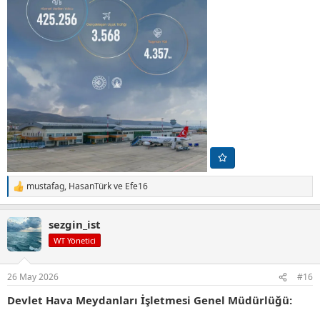
mustafag
,
HasanTürk
ve
Efe16
T
e
p
sezgin_ist
k
i
WT Yönetici
l
e
r
26 May 2026
#16
:
Devlet Hava Meydanları İşletmesi Genel Müdürlüğü: