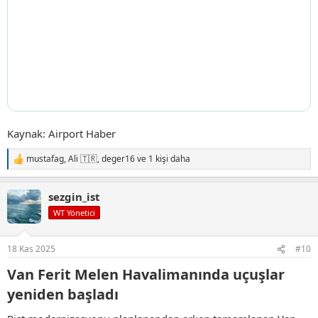
Kaynak: Airport Haber
mustafag
,
Ali 🇹🇷
,
deger16
ve 1 kişi daha
T
e
p
sezgin_ist
k
i
WT Yönetici
l
e
r
18 Kas 2025
#10
:
Van Ferit Melen Havalimanında uçuşlar
yeniden başladı​