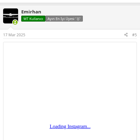
e
p
Emirhan
k
i
WT Kullanıcı
Ayın En İyi Üyesi '🥇'
l
e
r
17 Mar 2025
#5
: