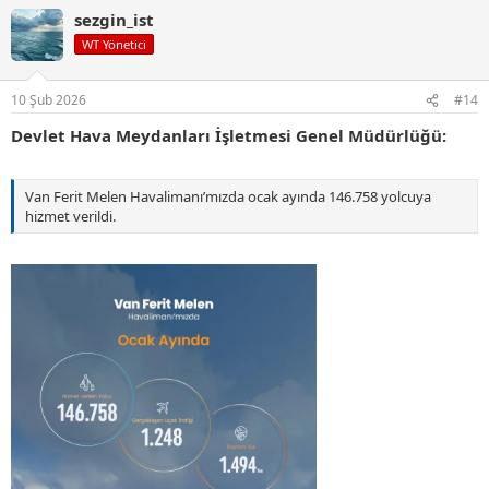
p
sezgin_ist
k
i
WT Yönetici
l
e
r
10 Şub 2026
#14
:
Devlet Hava Meydanları İşletmesi Genel Müdürlüğü:
Van Ferit Melen Havalimanı’mızda ocak ayında 146.758 yolcuya
hizmet verildi.