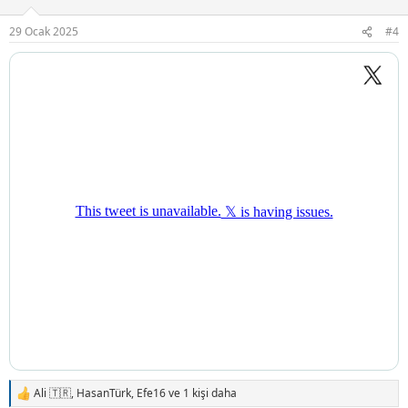
e
r
29 Ocak 2025
#4
:
Ali 🇹🇷
,
HasanTürk
,
Efe16
ve 1 kişi daha
T