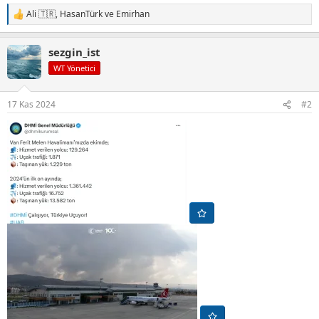
Ali 🇹🇷
,
HasanTürk
ve
Emirhan
T
e
p
sezgin_ist
k
i
WT Yönetici
l
e
r
17 Kas 2024
#2
: