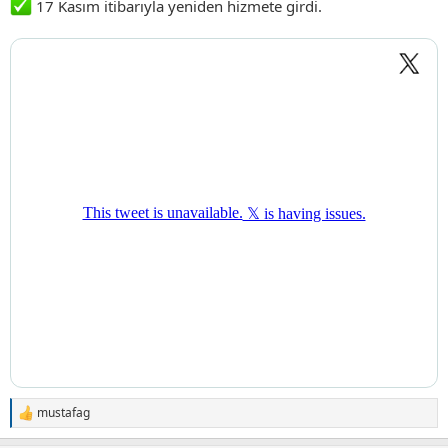
17 Kasım itibarıyla yeniden hizmete girdi.
mustafag
T
e