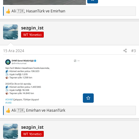
Ali 🇹🇷
,
HasanTürk
ve
Emirhan
T
e
p
sezgin_ist
k
i
WT Yönetici
l
e
r
15 Ara 2024
#3
:
Ali 🇹🇷
,
Emirhan
ve
HasanTürk
T
e
p
sezgin_ist
k
i
WT Yönetici
l