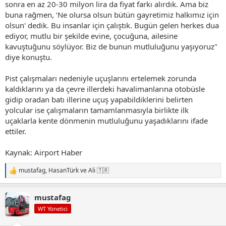
sonra en az 20-30 milyon lira da fiyat farkı alırdık. Ama biz
buna rağmen, ‘Ne olursa olsun bütün gayretimiz halkımız için
olsun' dedik. Bu insanlar için çalıştık. Bugün gelen herkes dua
ediyor, mutlu bir şekilde evine, çocuğuna, ailesine
kavuştuğunu söylüyor. Biz de bunun mutluluğunu yaşıyoruz"
diye konuştu.
Pist çalışmaları nedeniyle uçuşlarını ertelemek zorunda
kaldıklarını ya da çevre illerdeki havalimanlarına otobüsle
gidip oradan batı illerine uçuş yapabildiklerini belirten
yolcular ise çalışmaların tamamlanmasıyla birlikte ilk
uçaklarla kente dönmenin mutluluğunu yaşadıklarını ifade
ettiler.
Kaynak: Airport Haber
mustafag
,
HasanTürk
ve
Ali 🇹🇷
T
e
p
mustafag
k
i
WT Yönetici
l
e