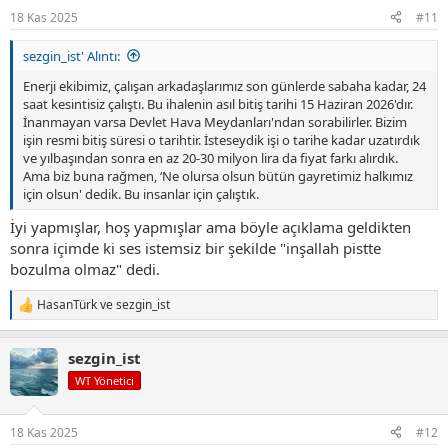
r
18 Kas 2025
#11
:
sezgin_ist' Alıntı:
Enerji ekibimiz, çalışan arkadaşlarımız son günlerde sabaha kadar, 24
saat kesintisiz çalıştı. Bu ihalenin asıl bitiş tarihi 15 Haziran 2026'dır.
İnanmayan varsa Devlet Hava Meydanları'ndan sorabilirler. Bizim
işin resmi bitiş süresi o tarihtir. İsteseydik işi o tarihe kadar uzatırdık
ve yılbaşından sonra en az 20-30 milyon lira da fiyat farkı alırdık.
Ama biz buna rağmen, ‘Ne olursa olsun bütün gayretimiz halkımız
için olsun' dedik. Bu insanlar için çalıştık.
İyi yapmışlar, hoş yapmışlar ama böyle açıklama geldikten
sonra içimde ki ses istemsiz bir şekilde "inşallah pistte
bozulma olmaz" dedi.
HasanTürk
ve
sezgin_ist
T
e
p
sezgin_ist
k
i
WT Yönetici
l
e
r
18 Kas 2025
#12
: