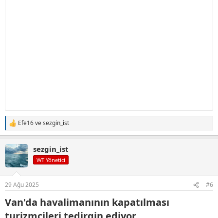
Efe16
ve
sezgin_ist
T
e
p
sezgin_ist
k
i
WT Yönetici
l
e
r
29 Ağu 2025
#6
:
Van'da havalimanının kapatılması
turizmcileri tedirgin ediyor​