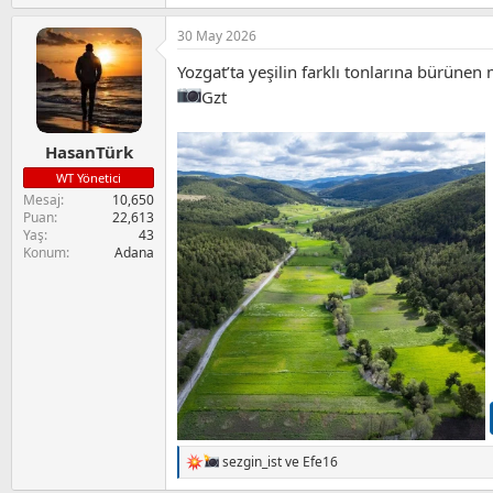
e
p
30 May 2026
k
i
Yozgat’ta yeşilin farklı tonlarına bürüne
l
e
Gzt
r
:
HasanTürk
WT Yönetici
Mesaj
10,650
Puan
22,613
Yaş
43
Konum
Adana
sezgin_ist
ve
Efe16
T
e