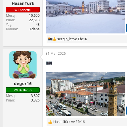
HasanTürk
WT Yönetici
Mesaj
10,650
Puan
22,613
Yaş
43
Konum
Adana
sezgin_ist
ve
Efe16
T
e
p
31 Mar 2026
k
i
l
e
r
:
deger16
WT Kullanıcı
Mesaj
3,807
Puan
3,826
HasanTürk
ve
Efe16
T