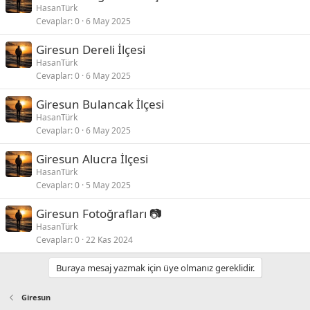
HasanTürk
Cevaplar
0
6 May 2025
Giresun Dereli İlçesi
HasanTürk
Cevaplar
0
6 May 2025
Giresun Bulancak İlçesi
HasanTürk
Cevaplar
0
6 May 2025
Giresun Alucra İlçesi
HasanTürk
Cevaplar
0
5 May 2025
Giresun Fotoğrafları 📷
HasanTürk
Cevaplar
0
22 Kas 2024
Buraya mesaj yazmak için üye olmanız gereklidir.
Giresun