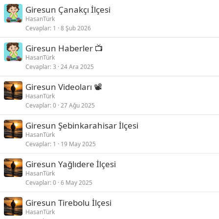
Giresun Çanakçı İlçesi
HasanTürk
Cevaplar
1
8 Şub 2026
Giresun Haberler 📺
HasanTürk
Cevaplar
3
24 Ara 2025
Giresun Videoları 📽
HasanTürk
Cevaplar
0
27 Ağu 2025
Giresun Şebinkarahisar İlçesi
HasanTürk
Cevaplar
1
19 May 2025
Giresun Yağlıdere İlçesi
HasanTürk
Cevaplar
0
6 May 2025
Giresun Tirebolu İlçesi
HasanTürk