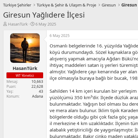
Türkiye Şehirler
Türkiye & Şehir & Ulaşım & Proje
Giresun
Giresun 
Giresun Yağlıdere İlçesi
K
B
HasanTürk
6 May 2025
o
a
n
ş
6 May 2025
u
l
Osmanlı belgelerinde 16. yüzyılda Yağlıde
y
a
u
n
köyü durumundaydı. Sözel kaynaklara göre;
B
g
alışveriş yapmak amacıyla Ağdarı Bükü’nde
a
ı
ihtiyaç maddeleri satan iş yerleri türemiş
HasanTürk
ş
ç
almıştır. Yağlıdere çayı kenarında yer alan
l
t
WT Yönetici
ilçe olmasıyla buraya bağlı bir bucak, 198
a
a
Mesaj
10,663
t
r
Puan
22,628
a
i
Sahilden 14 km içeri kurulan bir yerleşim al
Yaş
43
n
h
Konum
Adana
yüzölçümü 350 km²’dir. İlçede düzlük araz
i
bulunmaktadır. Yağışın bol olması bu derel
ve mera alanı bulunur. İklim tipik Karadeni
bölgelerde olduğu gibi çok fazla göç yaş
il merkezine 4 km uzaklıktadır. İlçenin tü
alabalık yetiştiriciliği de yaygınlaşmıştır.
bulunmaktadır. Bakır çinko maden yatakla