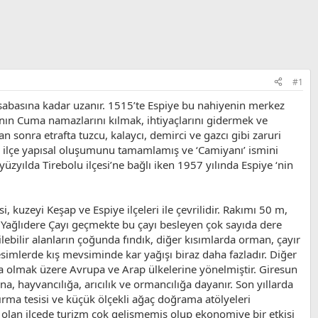
#1
kasabasına kadar uzanır. 1515’te Espiye bu nahiyenin merkez
ının Cuma namazlarını kılmak, ihtiyaçlarını gidermek ve
sonra etrafta tuzcu, kalaycı, demirci ve gazcı gibi zaruri
yla ilçe yapısal oluşumunu tamamlamış ve ‘Camiyanı’ ismini
yüzyılda Tirebolu ilçesi’ne bağlı iken 1957 yılında Espiye ‘nin
i, kuzeyi Keşap ve Espiye ilçeleri ile çevrilidir. Rakımı 50 m,
n Yağlıdere Çayı geçmekte bu çayı besleyen çok sayıda dere
lebilir alanların çoğunda fındık, diğer kısımlarda orman, çayır
kesimlerde kış mevsiminde kar yağışı biraz daha fazladır. Diğer
a olmak üzere Avrupa ve Arap ülkelerine yönelmiştir. Giresun
a, hayvancılığa, arıcılık ve ormancılığa dayanır. Son yıllarda
k kırma tesisi ve küçük ölçekli ağaç doğrama atölyeleri
olan ilçede turizm çok gelişmemiş olup ekonomiye bir etkisi