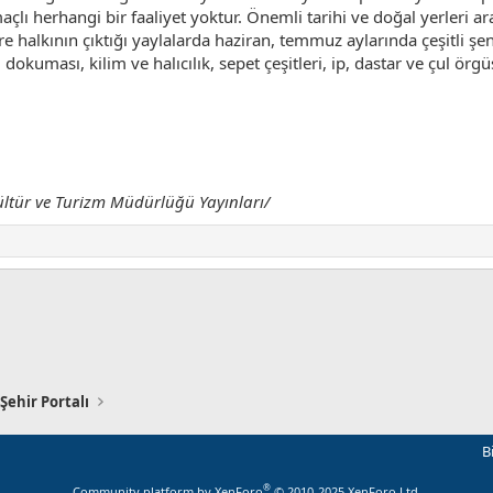
açlı herhangi bir faaliyet yoktur. Önemli tarihi ve doğal yerleri 
 Yöre halkının çıktığı yaylalarda haziran, temmuz aylarında çeşitli 
dokuması, kilim ve halıcılık, sepet çeşitleri, ip, dastar ve çul örg
 Kültür ve Turizm Müdürlüğü Yayınları/
Şehir Portalı
B
®
Community platform by XenForo
© 2010-2025 XenForo Ltd.