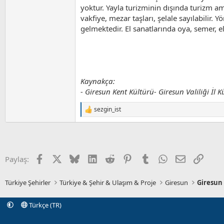
yoktur. Yayla turizminin dışında turizm am
vakfiye, mezar taşları, şelale sayılabilir.
gelmektedir. El sanatlarında oya, semer, el 
Kaynakça:
- Giresun Kent Kültürü- Giresun Valiliği İl
sezgin_ist
T
e
p
k
i
l
Facebook
X (Twitter)
Bluesky
LinkedIn
Reddit
Pinterest
Tumblr
WhatsApp
E-posta
Link
Paylaş:
e
r
:
Türkiye Şehirler
Türkiye & Şehir & Ulaşım & Proje
Giresun
Giresun 
Türkçe (TR)