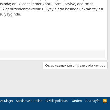
arasında; on iki adet kemer köprü, cami, zaviye, değirmen,
şenlikler düzenlenmektedir. Bu yaylaların başında Çakrak Yaylası
üsü yaygındır.
Cevap yazmak için giriş yap yada kayıt ol.
ize ulaşın
Şartlar ve kurallar
Gizlilik politikası
Yardım
Ana sayfa
R
S
S