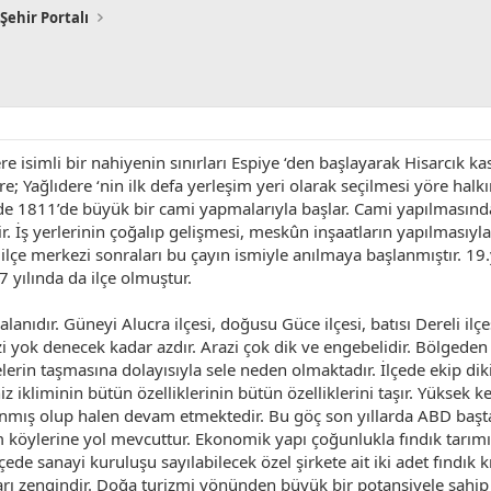
Şehir Portalı
re isimli bir nahiyenin sınırları Espiye ‘den başlayarak Hisarcık 
 Yağlıdere ‘nin ilk defa yerleşim yeri olarak seçilmesi yöre halk
 1811’de büyük bir cami yapmalarıyla başlar. Cami yapılmasından 
tir. İş yerlerinin çoğalıp gelişmesi, meskûn inşaatların yapılması
 ilçe merkezi sonraları bu çayın ismiyle anılmaya başlanmıştır. 19.
7 yılında da ilçe olmuştur.
anıdır. Güneyi Alucra ilçesi, doğusu Güce ilçesi, batısı Dereli ilçes
i yok denecek kadar azdır. Arazi çok dik ve engebelidir. Bölgede
erin taşmasına dolayısıyla sele neden olmaktadır. İlçede ekip diki
z ikliminin bütün özelliklerinin bütün özelliklerini taşır. Yüksek 
anmış olup halen devam etmektedir. Bu göç son yıllarda ABD başt
m köylerine yol mevcuttur. Ekonomik yapı çoğunlukla fındık tarımın
 İlçede sanayi kuruluşu sayılabilecek özel şirkete ait iki adet fındı
rı zengindir. Doğa turizmi yönünden büyük bir potansiyele sahip 