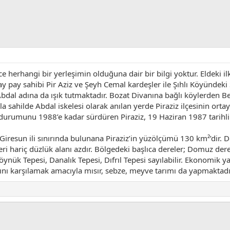
 herhangi bir yerleşimin olduğuna dair bir bilgi yoktur. Eldeki il
pay sahibi Pir Aziz ve Şeyh Cemal kardeşler ile Şıhlı Köyündeki Ş
ı Abdal adına da ışık tutmaktadır. Bozat Divanına bağlı köylerden 
 sahilde Abdal iskelesi olarak anılan yerde Piraziz ilçesinin ortay
urumunu 1988’e kadar sürdüren Piraziz, 19 Haziran 1987 tarihli k
Giresun ili sınırında bulunana Piraziz’in yüzölçümü 130 km²’dir. Der
leri hariç düzlük alanı azdır. Bölgedeki başlıca dereler; Domuz dere
öynük Tepesi, Danalık Tepesi, Dıfrıl Tepesi sayılabilir. Ekonomik yap
ını karşılamak amacıyla mısır, sebze, meyve tarımı da yapmaktadır.