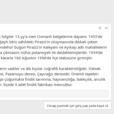
#1
k bilgiler 15.yy’a inen Osmanlı belgelerine dayanır. 1455’de
eyh İdris sahildeki Piraziz’in oluşmasında dikkati çeken
Bendehor bugün Piraziz’in Kaleyanı ve Ayıkaşı adlı mahallelerin
a çıkmasını nüfus potansiyeli ile desteklemişlerdir. 1934’de
ararla 166 Ağustos 1998’de ilçe statüsüne girmiştir.
in vadiler ve dik kıyılar coğrafik karakteristiğidir. Yüksek
si, Pazarsuyu deresi, Çayırağzı deresidir. Önemli tepeleri
ı çoğunlukla fındık tarımına, hayvancılığa, balıkçılık, arıcılık
 İlçede 4 adet fındık fabrikası mevcuttur.
Cevap yazmak için giriş yap yada kayıt ol.