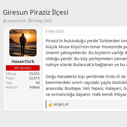
Giresun Piraziz İlçesi
K
B
HasanTürk
6 May 2025
o
a
n
ş
6 May 2025
u
l
Piraziz’in bulunduğu yerde Türklerden önce
y
a
u
n
Küçük Musa Köyü’nün tımar hissesinde pay 
B
g
önemli şahsiyetlerdir. Bu kişilerin varlığ
a
ı
olduğu yerdir. Bu köy yerleşmeleri zamanla
HasanTürk
ş
ç
nahiye olarak Bulancak’a bağlanan ve bu d
l
t
WT Yönetici
a
a
Mesaj
10,652
Doğu Karadeniz kıyı şeridinde Ordu ili ile 
t
r
Puan
22,615
a
i
kesimlerdeki sınırlı sayıdaki yayla düzlük
Yaş
43
n
h
Konum
Adana
arasında; Boztepe, Veli Tepesi, Kaleyeri, G
i
ve ormancılığa dayanır. Halk kendi ihtiyac
sezgin_ist
T
e
p
k
i