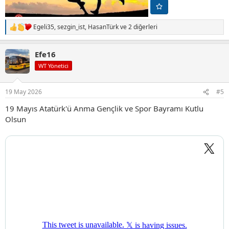
Egeli35
,
sezgin_ist
,
HasanTürk
ve 2 diğerleri
T
e
p
Efe16
k
i
WT Yönetici
l
e
r
19 May 2026
#5
:
19 Mayıs Atatürk'ü Anma Gençlik ve Spor Bayramı Kutlu
Olsun