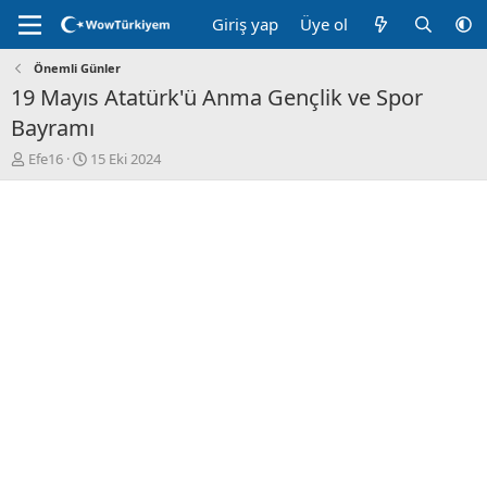
Giriş yap
Üye ol
Önemli Günler
19 Mayıs Atatürk'ü Anma Gençlik ve Spor
Bayramı
K
B
Efe16
15 Eki 2024
o
a
n
ş
u
l
y
a
u
n
B
g
a
ı
ş
ç
l
t
a
a
t
r
a
i
n
h
i