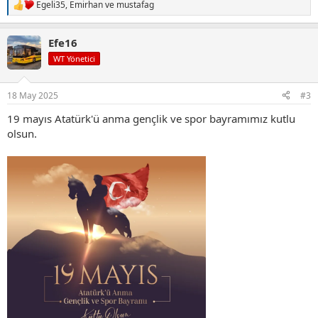
Egeli35
,
Emirhan
ve
mustafag
T
e
p
Efe16
k
i
WT Yönetici
l
e
r
18 May 2025
#3
:
19 mayıs Atatürk'ü anma gençlik ve spor bayramımız kutlu
olsun.