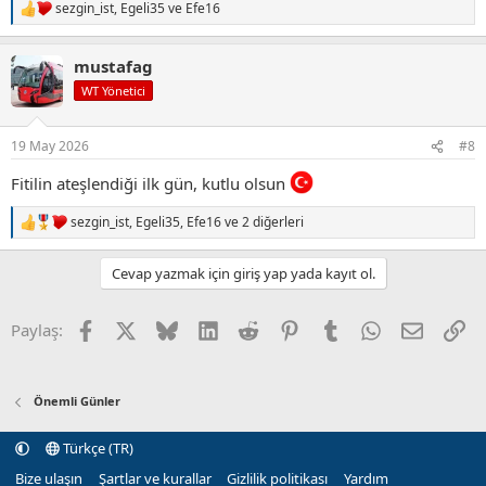
sezgin_ist
,
Egeli35
ve
Efe16
T
e
p
mustafag
k
i
WT Yönetici
l
e
r
19 May 2026
#8
:
Fitilin ateşlendiği ilk gün, kutlu olsun
sezgin_ist
,
Egeli35
,
Efe16
ve 2 diğerleri
T
e
p
Cevap yazmak için giriş yap yada kayıt ol.
k
i
l
Facebook
X (Twitter)
Bluesky
LinkedIn
Reddit
Pinterest
Tumblr
WhatsApp
E-posta
Li
Paylaş:
e
r
:
Önemli Günler
Türkçe (TR)
Bize ulaşın
Şartlar ve kurallar
Gizlilik politikası
Yardım