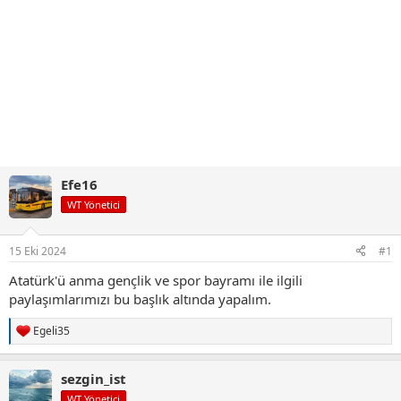
Efe16
WT Yönetici
15 Eki 2024
#1
Atatürk'ü anma gençlik ve spor bayramı ile ilgili
paylaşımlarımızı bu başlık altında yapalım.
Egeli35
T
e
p
sezgin_ist
k
i
WT Yönetici