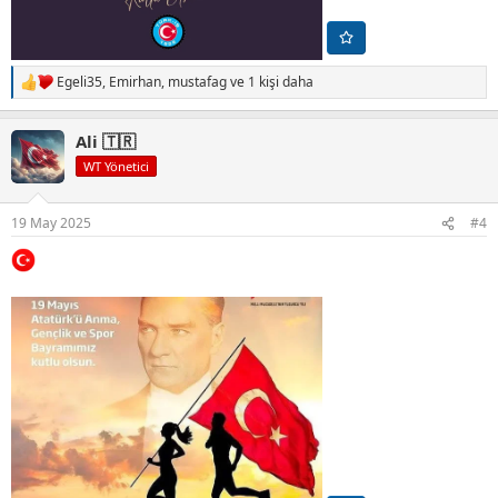
Egeli35
,
Emirhan
,
mustafag
ve 1 kişi daha
T
e
p
Ali 🇹🇷
k
i
WT Yönetici
l
e
r
19 May 2025
#4
: