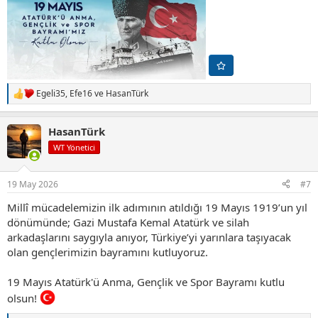
Egeli35
,
Efe16
ve
HasanTürk
T
e
p
HasanTürk
k
i
WT Yönetici
l
e
r
19 May 2026
#7
:
Millî mücadelemizin ilk adımının atıldığı 19 Mayıs 1919’un yıl
dönümünde; Gazi Mustafa Kemal Atatürk ve silah
arkadaşlarını saygıyla anıyor, Türkiye’yi yarınlara taşıyacak
olan gençlerimizin bayramını kutluyoruz.
19 Mayıs Atatürk'ü Anma, Gençlik ve Spor Bayramı kutlu
olsun!