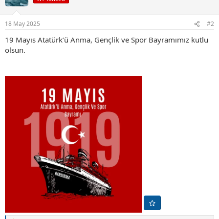
l
e
r
18 May 2025
#2
:
19 Mayıs Atatürk’ü Anma, Gençlik ve Spor Bayramımız kutlu
olsun.