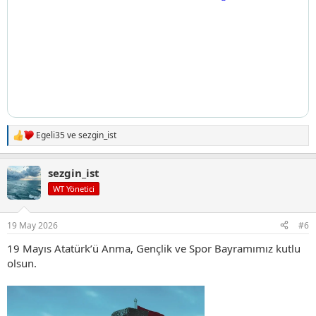
Egeli35
ve
sezgin_ist
T
e
p
sezgin_ist
k
i
WT Yönetici
l
e
r
19 May 2026
#6
:
19 Mayıs Atatürk’ü Anma, Gençlik ve Spor Bayramımız kutlu
olsun.