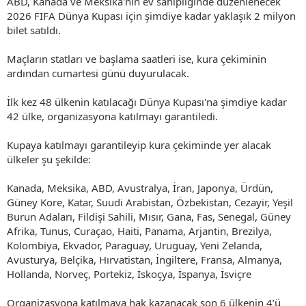
ABD, Kanada ve Meksika'nın ev sahipliğinde düzenlenecek
2026 FIFA Dünya Kupası için şimdiye kadar yaklaşık 2 milyon
bilet satıldı.
Maçların statları ve başlama saatleri ise, kura çekiminin
ardından cumartesi günü duyurulacak.
İlk kez 48 ülkenin katılacağı Dünya Kupası'na şimdiye kadar
42 ülke, organizasyona katılmayı garantiledi.
Kupaya katılmayı garantileyip kura çekiminde yer alacak
ülkeler şu şekilde:
Kanada, Meksika, ABD, Avustralya, İran, Japonya, Ürdün,
Güney Kore, Katar, Suudi Arabistan, Özbekistan, Cezayir, Yeşil
Burun Adaları, Fildişi Sahili, Mısır, Gana, Fas, Senegal, Güney
Afrika, Tunus, Curaçao, Haiti, Panama, Arjantin, Brezilya,
Kolombiya, Ekvador, Paraguay, Uruguay, Yeni Zelanda,
Avusturya, Belçika, Hırvatistan, İngiltere, Fransa, Almanya,
Hollanda, Norveç, Portekiz, İskoçya, İspanya, İsviçre
Organizasyona katılmaya hak kazanacak son 6 ülkenin 4’ü