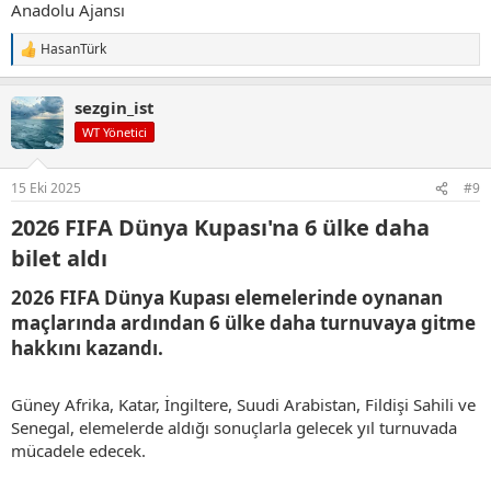
Anadolu Ajansı
HasanTürk
T
e
p
sezgin_ist
k
i
WT Yönetici
l
e
r
15 Eki 2025
#9
:
2026 FIFA Dünya Kupası'na 6 ülke daha
bilet aldı​
2026 FIFA Dünya Kupası elemelerinde oynanan
maçlarında ardından 6 ülke daha turnuvaya gitme
hakkını kazandı.​
Güney Afrika, Katar, İngiltere, Suudi Arabistan, Fildişi Sahili ve
Senegal, elemelerde aldığı sonuçlarla gelecek yıl turnuvada
mücadele edecek.