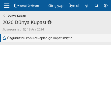
Giriş yap
Üye ol
Dünya Kupası
2026 Dünya Kupası ⚽
K
B
sezgin_ist
13 Ara 2024
o
a
n
Üzgünüz bu konu cevaplar için kapatılmıştır...
ş
u
l
y
a
u
n
B
g
a
ı
ş
ç
l
t
a
a
t
r
a
i
n
h
i