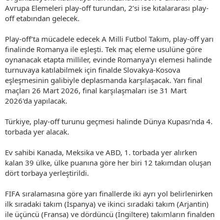
Avrupa Elemeleri play-off turundan, 2’si ise kıtalararası play-
off etabından gelecek.
Play-off’ta mücadele edecek A Milli Futbol Takım, play-off yarı
finalinde Romanya ile eşleşti. Tek maç eleme usulüne göre
oynanacak etapta milliler, evinde Romanya'yı elemesi halinde
turnuvaya katılabilmek için finalde Slovakya-Kosova
eşleşmesinin galibiyle deplasmanda karşılaşacak. Yarı final
maçları 26 Mart 2026, final karşılaşmaları ise 31 Mart
2026'da yapılacak.
Türkiye, play-off turunu geçmesi halinde Dünya Kupası'nda 4.
torbada yer alacak.
Ev sahibi Kanada, Meksika ve ABD, 1. torbada yer alırken
kalan 39 ülke, ülke puanına göre her biri 12 takımdan oluşan
dört torbaya yerleştirildi.
FIFA sıralamasına göre yarı finallerde iki ayrı yol belirlenirken
ilk sıradaki takım (İspanya) ve ikinci sıradaki takım (Arjantin)
ile üçüncü (Fransa) ve dördüncü (İngiltere) takımların finalden