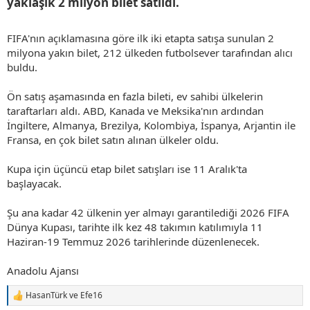
yaklaşık 2 milyon bilet satıldı.​
FIFA'nın açıklamasına göre ilk iki etapta satışa sunulan 2
milyona yakın bilet, 212 ülkeden futbolsever tarafından alıcı
buldu.
Ön satış aşamasında en fazla bileti, ev sahibi ülkelerin
taraftarları aldı. ABD, Kanada ve Meksika'nın ardından
İngiltere, Almanya, Brezilya, Kolombiya, İspanya, Arjantin ile
Fransa, en çok bilet satın alınan ülkeler oldu.
Kupa için üçüncü etap bilet satışları ise 11 Aralık'ta
başlayacak.
Şu ana kadar 42 ülkenin yer almayı garantilediği 2026 FIFA
Dünya Kupası, tarihte ilk kez 48 takımın katılımıyla 11
Haziran-19 Temmuz 2026 tarihlerinde düzenlenecek.
Anadolu Ajansı
HasanTürk
ve
Efe16
T