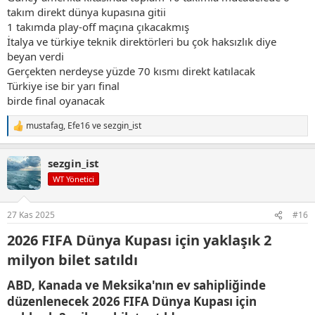
takım direkt dünya kupasına gitii
1 takımda play-off maçına çıkacakmış
İtalya ve türkiye teknik direktörleri bu çok haksızlık diye
beyan verdi
Gerçekten nerdeyse yüzde 70 kısmı direkt katılacak
Türkiye ise bir yarı final
birde final oyanacak
mustafag
,
Efe16
ve
sezgin_ist
T
e
p
sezgin_ist
k
i
WT Yönetici
l
e
r
27 Kas 2025
#16
:
2026 FIFA Dünya Kupası için yaklaşık 2
milyon bilet satıldı​
ABD, Kanada ve Meksika'nın ev sahipliğinde
düzenlenecek 2026 FIFA Dünya Kupası için