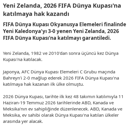
Yeni Zelanda, 2026 FIFA Dünya Kupası'na
katılmaya hak kazandı​
FIFA Dünya Kupası Okyanusya Elemeleri finalinde
Yeni Kaledonya'yı 3-0 yenen Yeni Zelanda, 2026
FIFA Dünya Kupası'na katılmayı garantiledi.​
Yeni Zelanda, 1982 ve 2010'dan sonra üçüncü kez Dünya
Kupası'na katılacak.
Japonya, AFC Dünya Kupası Elemeleri C Grubu maçında
Bahreyn'i 2-0 mağlup ederek 2026 FIFA Dünya Kupası’na
katılmaya hak kazanan ilk ülke olmuştu.
2026 Dünya Kupası, tarihte ilk kez 48 takımın katılımıyla 11
Haziran-19 Temmuz 2026 tarihlerinde ABD, Kanada ve
Meksika'nın ev sahipliğinde düzenlenecek. ABD, Kanada ve
Meksika, ev sahibi olarak Dünya Kupası'na katılan ülkeler
arasında yer alacak.