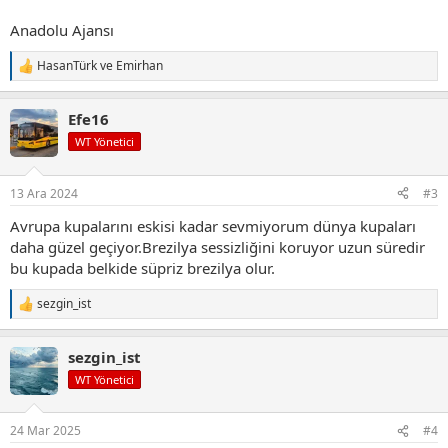
Anadolu Ajansı
HasanTürk
ve
Emirhan
T
e
p
Efe16
k
i
WT Yönetici
l
e
r
13 Ara 2024
#3
:
Avrupa kupalarını eskisi kadar sevmiyorum dünya kupaları
daha güzel geçiyor.Brezilya sessizliğini koruyor uzun süredir
bu kupada belkide süpriz brezilya olur.
sezgin_ist
T
e
p
sezgin_ist
k
i
WT Yönetici
l
e
r
24 Mar 2025
#4
: