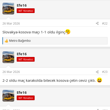
p
Efe16
k
i
WT Yönetici
l
e
r
26 Mar 2026
#22
:
Slovakya-kosova maçı 1-1 oldu ilginç
Metro Bağımlısı
T
e
p
Efe16
k
i
WT Yönetici
l
e
r
26 Mar 2026
#23
:
2-2 oldu maç karakolda bitecek kosova çetin ceviz çıktı.
Efe16
WT Yönetici