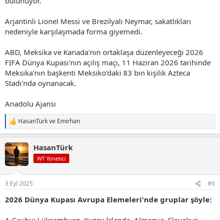
bulunuyor.
Arjantinli Lionel Messi ve Brezilyalı Neymar, sakatlıkları
nedeniyle karşılaşmada forma giyemedi.
ABD, Meksika ve Kanada'nın ortaklaşa düzenleyeceği 2026
FIFA Dünya Kupası'nın açılış maçı, 11 Haziran 2026 tarihinde
Meksika'nın başkenti Meksiko'daki 83 bin kişilik Azteca
Stadı'nda oynanacak.
Anadolu Ajansı
HasanTürk
ve
Emirhan
T
e
p
HasanTürk
k
i
WT Yönetici
l
e
r
3 Eyl 2025
#6
:
2026 Dünya Kupası Avrupa Elemeleri'nde gruplar şöyle: