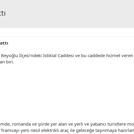
tı
attı
Beyoğlu İlçesi’ndeki İstiklal Caddesi ve bu caddede hizmet veren 
n biri.
lmde, romanda ve şiirde yer alan ve yerli ve yabancı turistlere mode
Tramvayı yeni nesil elektrikli araç ile geleceğe taşınmaya hazırlan