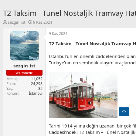
T2 Taksim - Tünel Nostaljik Tramvay Hat
K
B
sezgin_ist
9 Kas 2024
o
a
n
ş
9 Kas 2024
u
l
T2 Taksim - Tünel Nostaljik Tramvay H
y
a
u
n
B
g
İstanbul’un en önemli caddelerinden olan 
a
ı
Türkiye’nin en sembolik ulaşım araçlarında
sezgin_ist
ş
ç
l
t
WT Yönetici
a
a
Mesaj
11,052
t
r
Puan
24,298
a
i
Yaş
35
n
h
Konum
İstanbul
i
Tarihi 1914 yılına değin uzanan, bir çok fi
Caddesi’ndeki T2 Taksim – Tünel Nostaljik 