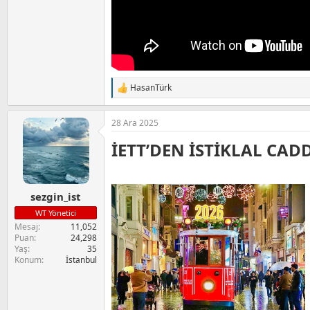
HasanTürk
T
e
p
28 Ara 2025
k
i
İETT’DEN İSTİKLAL CADD
l
e
r
:
sezgin_ist
WT Yönetici
Mesaj
11,052
Puan
24,298
Yaş
35
Konum
İstanbul