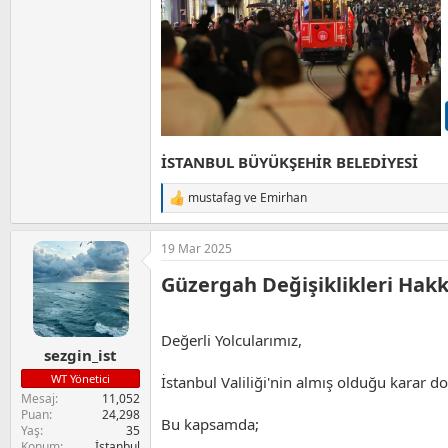
İSTANBUL BÜYÜKŞEHİR BELEDİYESİ
mustafag
ve
Emirhan
T
e
p
19 Mar 2025
k
i
Güzergah Değişiklikleri Hakk
l
e
r
:
Değerli Yolcularımız,
sezgin_ist
WT Yönetici
İstanbul Valiliği'nin almış olduğu karar 
Mesaj
11,052
Puan
24,298
Bu kapsamda;
Yaş
35
Konum
İstanbul