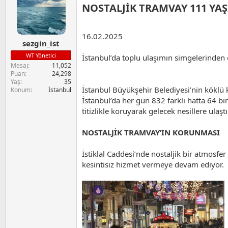
NOSTALJİK TRAMVAY 111 YAŞ
l
e
r
:
16.02.2025
sezgin_ist
WT Yönetici
İstanbul’da toplu ulaşımın simgelerinden 
Mesaj
11,052
Puan
24,298
Yaş
35
İstanbul Büyükşehir Belediyesi’nin köklü ku
Konum
İstanbul
İstanbul’da her gün 832 farklı hatta 64 bi
titizlikle koruyarak gelecek nesillere ulaş
NOSTALJİK TRAMVAY’IN KORUNMASI
İstiklal Caddesi’nde nostaljik bir atmosfer
kesintisiz hizmet vermeye devam ediyor.