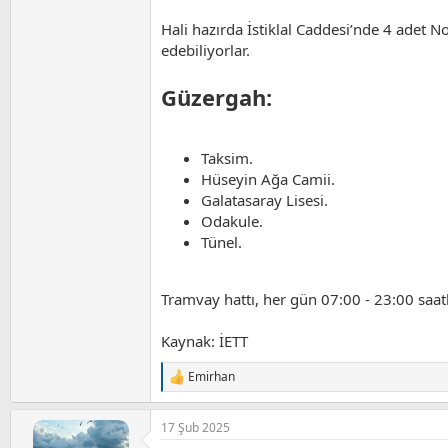
Hali hazırda İstiklal Caddesi’nde 4 adet No
edebiliyorlar.
Güzergah:
Taksim.
Hüseyin Ağa Camii.
Galatasaray Lisesi.
Odakule.
Tünel.
Tramvay hattı, her gün 07:00 - 23:00 saat
Kaynak: İETT
Emirhan
T
e
p
17 Şub 2025
k
i